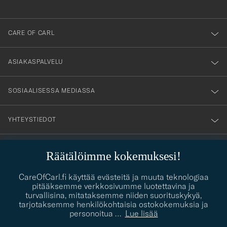
anmälde
dig
till
CARE OF CARL
vårt
nyhetsbrev!
ASIAKASPALVELU
SOSIAALISESSA MEDIASSA
YHTEYSTIEDOT
Räätälöimme kokemuksesi!
PUKEUTUMISNEUVONTA
Kaipaatko apua oman tyylisi löytämiseen? Me autamme sinua
CareOfCarl.fi käyttää evästeitä ja muuta teknologiaa
contact@careofcarl.com
mielellämme!
pitääksemme verkkosivumme luotettavina ja
turvallisina, mitataksemme niiden suorituskykyä,
PUKEUTUMISNEUVONTA
tarjotaksemme henkilökohtaisia ostokokemuksia ja
personoitua
…
Lue lisää