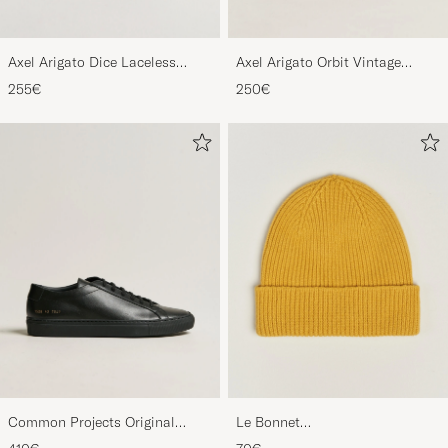
Axel Arigato Dice Laceless
Axel Arigato Orbit Vintage
Suede Sneaker Black
Sneaker Black
255€
250€
Common Projects Original
Le Bonnet
Achilles Sneaker Black
Lambswool/Caregora Beanie
410€
70€