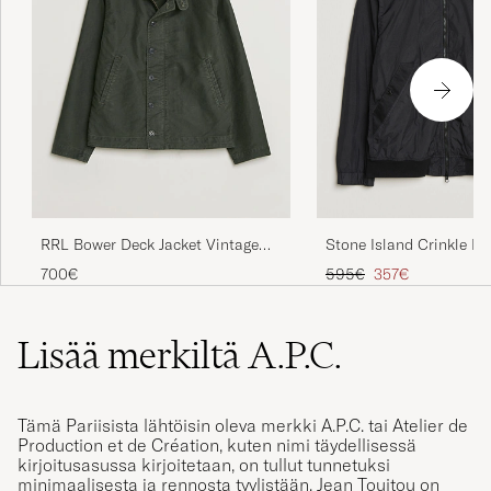
RRL Bower Deck Jacket Vintage
Stone Island Crinkle Re
Black
Jacket Black
Tavallinen hinta
Alennettu hinta
700€
595€
357€
Lisää merkiltä A.P.C.
Tämä Pariisista lähtöisin oleva merkki A.P.C. tai Atelier de
Production et de Création, kuten nimi täydellisessä
kirjoitusasussa kirjoitetaan, on tullut tunnetuksi
minimaalisesta ja rennosta tyylistään. Jean Touitou on