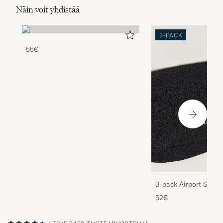
Näin voit yhdistää
3-PACK
55€
3-pack Airport Socks
Melange
52€
4.70/5
2463 TUOTEARVOSTELUA