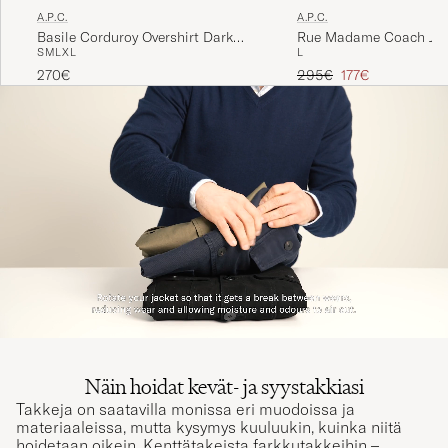
A.P.C.
A.P.C.
Basile Corduroy Overshirt Dark
Rue Madame Coach Jac
S
M
L
XL
L
Navy
Tavallinen hinta
Alennettu hinta
270€
295€
177€
Näin hoidat kevät- ja syystakkiasi
Takkeja on saatavilla monissa eri muodoissa ja
materiaaleissa, mutta kysymys kuuluukin, kuinka niitä
hoidetaan oikein. Kenttätakeista farkkutakkeihin –