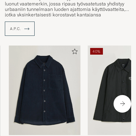
luonut vaatemerkin, jossa ripaus työvaatetusta yhdistyy
urbaaniin tunnelmaan luoden ajattomia käyttövaatteita,
jotka yksinkertaisesti korostavat kantajansa
persoonallisuutta, ennemmin kuin varjostavat sitä.
A.P.C.
40%