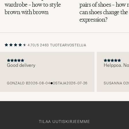
wardrobe – how to style
pairs of shoes – how
brown with brown
can shoes change the
expression?
4.70/5
2463 TUOTEARVOSTELUA
Good delivery
Helppoa. N
EDELLINEN
GONZALO B
2026-08-04
OSTAJA
2026-07-26
SUSANNA O
2
TILAA UUTISKIRJEEMME