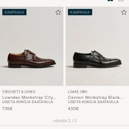
Tyylineuv
avulla
KAMPANJA
KAMPANJA
ja
saat
omaan
tyyliisi
sopivan
lajittelun
tuotteille
CROCKETT & JONES
LOAKE 1880
Lowndes Monkstrap City
Cannon Monkstrap Black
USEITA KOKOJA SAATAVILLA
USEITA KOKOJA SAATAVILLA
Sole Dark Brown Calf
Calf
735€
430€
näyttää
2
/
2