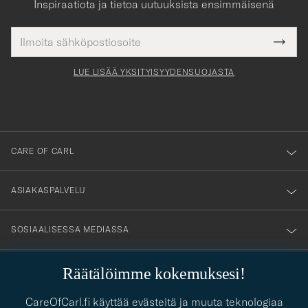
Inspiraatiota ja tietoa uutuuksista ensimmäisenä
Sähköpostiosoite
Tack
kollinen
Submi
för
tieto
Newsl
Form
LUE LISÄÄ YKSITYISYYDENSUOJASTA
att
du
anmälde
dig
till
CARE OF CARL
vårt
nyhetsbrev!
ASIAKASPALVELU
SOSIAALISESSA MEDIASSA
YHTEYSTIEDOT
Räätälöimme kokemuksesi!
CareOfCarl.fi käyttää evästeitä ja muuta teknologiaa