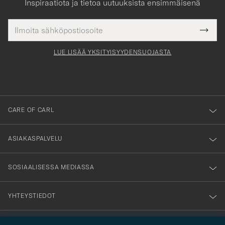
Inspiraatiota ja tietoa uutuuksista ensimmäisenä
Sähköpostiosoite
Tack
kollinen
Submi
för
tieto
Newsl
Form
LUE LISÄÄ YKSITYISYYDENSUOJASTA
att
du
anmälde
dig
till
CARE OF CARL
vårt
nyhetsbrev!
ASIAKASPALVELU
SOSIAALISESSA MEDIASSA
YHTEYSTIEDOT