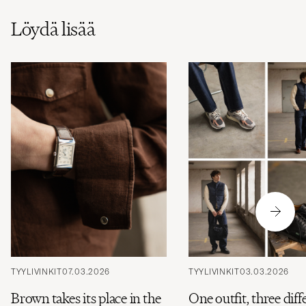
Löydä lisää
TYYLIVINKIT
07.03.2026
TYYLIVINKIT
03.03.2026
Brown takes its place in the
One outfit, three diff