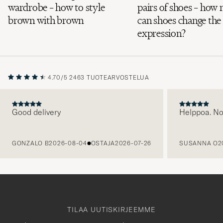
wardrobe – how to style
pairs of shoes – how
brown with brown
can shoes change the
expression?
4.70/5
2463 TUOTEARVOSTELUA
Good delivery
Helppoa. N
EDELLINEN
GONZALO B
2026-08-04
OSTAJA
2026-07-26
SUSANNA O
2
TILAA UUTISKIRJEEMME