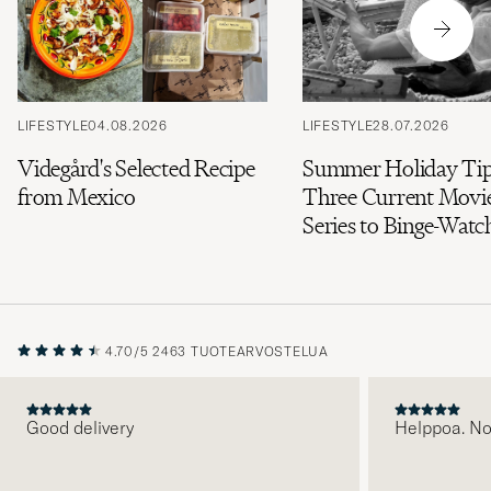
LIFESTYLE
04.08.2026
LIFESTYLE
28.07.2026
Videgård's Selected Recipe
Summer Holiday Tip
from Mexico
Three Current Movi
Series to Binge-Watc
4.70/5
2463 TUOTEARVOSTELUA
Good delivery
Helppoa. N
EDELLINEN