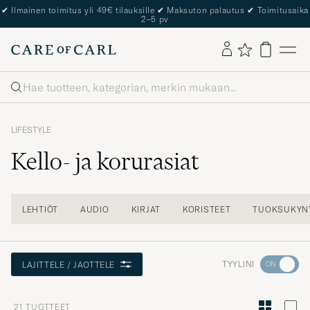
✔
Ilmainen toimitus yli 49€ tilauksille
✔
Maksuton palautus
✔
Toimitusaika
2–5 pv
Haku
LIFESTYLE
Kello- ja korurasiat
LEHTIÖT
AUDIO
KIRJAT
KORISTEET
TUOKSUKYNT
Aktivoi
TYYLINI
LAJITTELE / JAOTTELE
Minun
tyylini
21
TUOTTEET