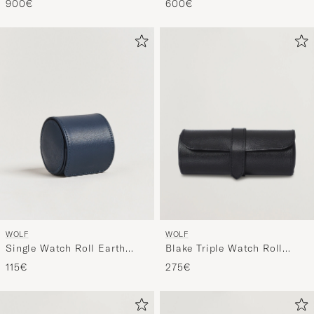
600€
900€
WOLF
WOLF
Single Watch Roll Earth
Blake Triple Watch Roll
Midnight Blue
Black/Purple
115€
275€