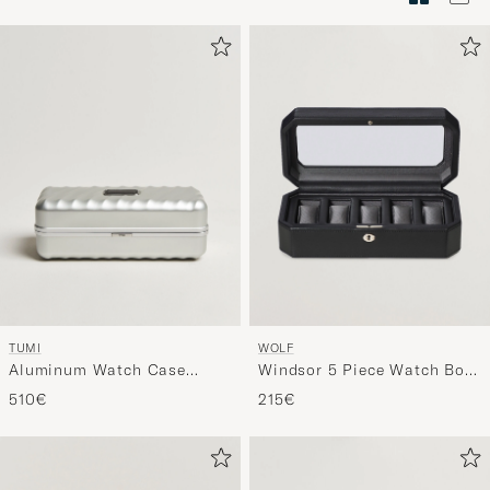
Tyylineuv
avulla
ja
saat
omaan
tyyliisi
sopivan
lajittelun
tuotteille
TUMI
WOLF
Aluminum Watch Case
Windsor 5 Piece Watch Box
Silver
Black/Grey
510€
215€