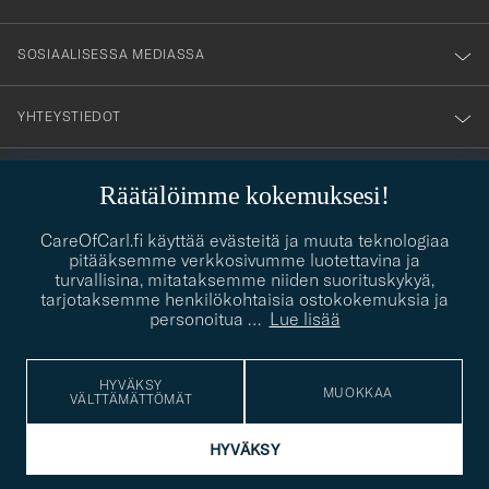
SOSIAALISESSA MEDIASSA
YHTEYSTIEDOT
Räätälöimme kokemuksesi!
PUKEUTUMISNEUVONTA
CareOfCarl.fi käyttää evästeitä ja muuta teknologiaa
Kaipaatko apua oman tyylisi löytämiseen? Me autamme sinua
pitääksemme verkkosivumme luotettavina ja
contact@careofcarl.com
mielellämme!
turvallisina, mitataksemme niiden suorituskykyä,
tarjotaksemme henkilökohtaisia ostokokemuksia ja
PUKEUTUMISNEUVONTA
personoitua
…
Lue lisää
HYVÄKSY
MUOKKAA
VÄLTTÄMÄTTÖMÄT
© Care of Carl 2026
HYVÄKSY