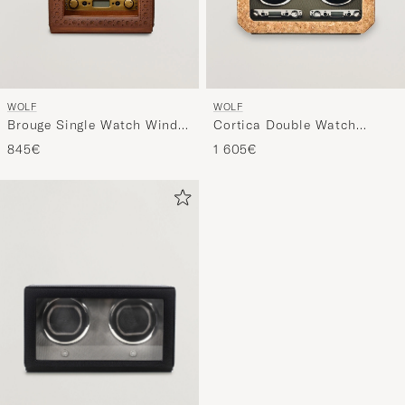
WOLF
WOLF
Brouge Single Watch Winder
Cortica Double Watch
Burnished Brown
Winder Cork
845€
1 605€