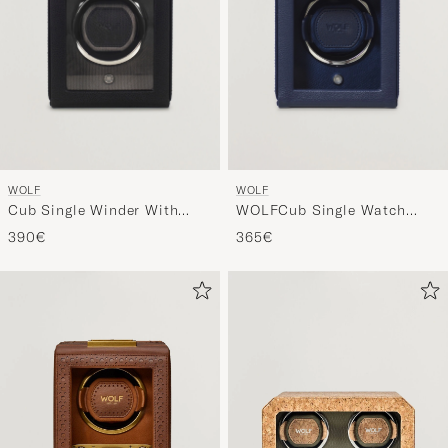
WOLF
WOLF
Cub Single Winder With
WOLFCub Single Watch
Cover Black
Winder With CoverNavy
390€
365€