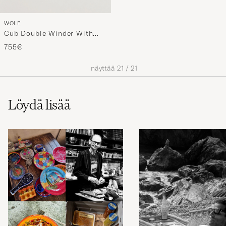
WOLF
Cub Double Winder With
Cover Black
755€
näyttää
21
/
21
Löydä lisää