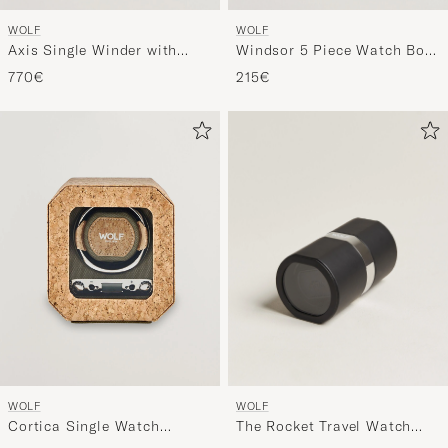
WOLF
WOLF
Axis Single Winder with
Windsor 5 Piece Watch Box
Storage Copper
Black Purple
770€
215€
WOLF
WOLF
The Rocket Travel Watch
Cortica Single Watch
Winder Black
Winder Cork