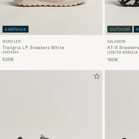
KAMPANJA
OUTDOOR
K
MONCLER
SALOMON
Trailgrip LP Sneakers White
XT-6 Sneakers
41
42
43
44
USEITA KOKOJA
535€
180€