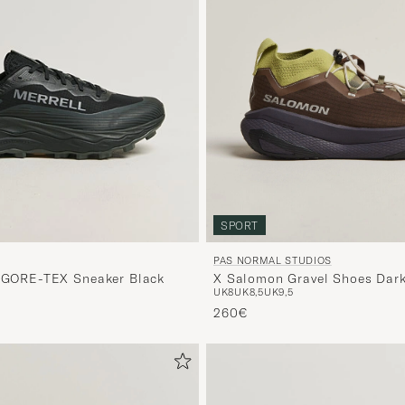
SPORT
PAS NORMAL STUDIOS
X Salomon Gravel Shoes Dark
6 GORE-TEX Sneaker Black
UK8
UK8,5
UK9,5
260€