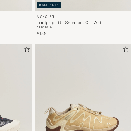
KAMPANJA
MONCLER
Trailgrip Lite Sneakers Off White
41
42
43
45
615€