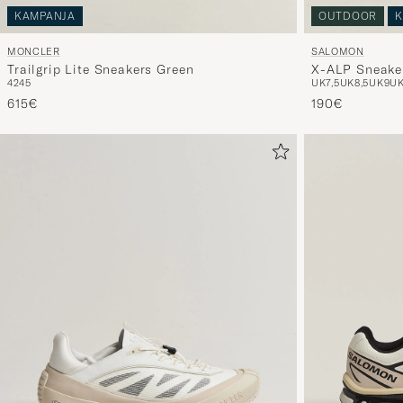
KAMPANJA
OUTDOOR
K
MONCLER
SALOMON
Trailgrip Lite Sneakers Green
X-ALP Sneaker
42
45
UK7,5
UK8,5
UK9
UK
Weather
615€
190€