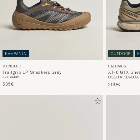
KAMPANJA
OUTDOOR
K
MONCLER
SALOMON
Trailgrip LP Sneakers Grey
XT-6 GTX Snea
42
43
44
45
USEITA KOKOJA
Sage
535€
200€