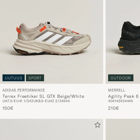
UUTUUS
SPORT
OUTDOOR
ADIDAS PERFORMANCE
MERRELL
Terrex Freehiker SL GTX Beige/White
Agility Peak 
UK7,5-EU41 1/3
42
UK8,5-EU42 2/3
43
44
40
41
42
43
44
45
150€
210€