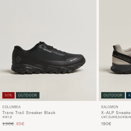
50%
OUTDOOR
OUTDOOR
K
COLUMBIA
SALOMON
Trans Trail Sneaker Black
X-ALP Sneake
41
41,5
UK7,5
UK8,5
UK9
UK
Tavallinen hinta
Alennettu hinta
130€
65€
190€