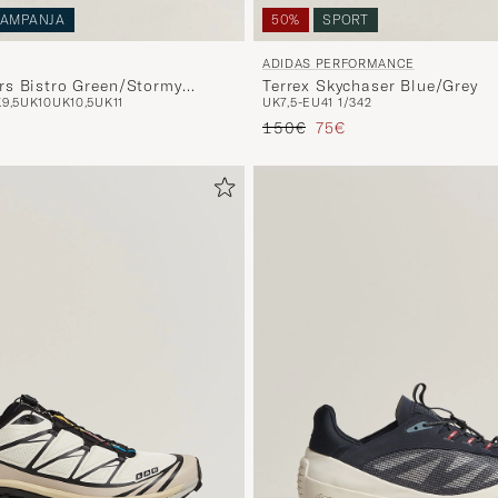
AMPANJA
50%
SPORT
ADIDAS PERFORMANCE
s Bistro Green/Stormy
Terrex Skychaser Blue/Grey
9,5
UK10
UK10,5
UK11
UK7,5-EU41 1/3
42
Tavallinen hinta
Alennettu hinta
150€
75€