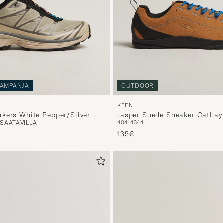
AMPANJA
OUTDOOR
KEEN
kers White Pepper/Silver
Jasper Suede Sneaker Cathay
 SAATAVILLA
40
41
43
44
135€