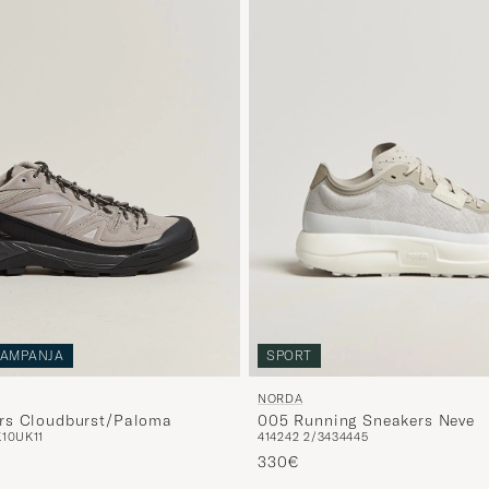
AMPANJA
SPORT
NORDA
rs Cloudburst/Paloma
005 Running Sneakers Neve
10
UK11
41
42
42 2/3
43
44
45
330€