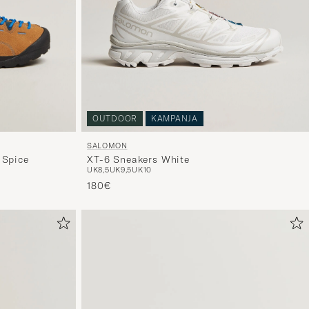
OUTDOOR
KAMPANJA
SALOMON
XT-6 Sneakers White
 Spice
UK8,5
UK9,5
UK10
180€