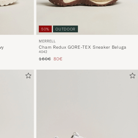
50%
OUTDOOR
MERRELL
vy
Cham Redux GORE-TEX Sneaker Beluga
40
42
Tavallinen hinta
Alennettu hinta
160€
80€