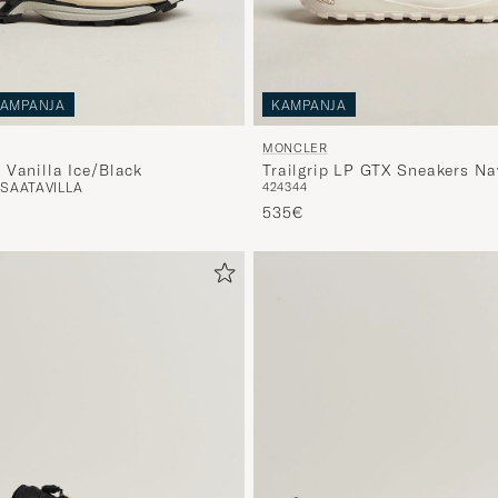
AMPANJA
KAMPANJA
MONCLER
 Vanilla Ice/Black
Trailgrip LP GTX Sneakers Na
 SAATAVILLA
42
43
44
535€