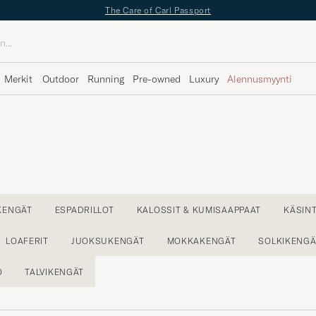
The Care of Carl Passport
Merkit
Outdoor
Running
Pre-owned
Luxury
Alennusmyynti
KENGÄT
ESPADRILLOT
KALOSSIT & KUMISAAPPAAT
KÄSIN
LOAFERIT
JUOKSUKENGÄT
MOKKAKENGÄT
SOLKIKENGÄ
O
TALVIKENGÄT