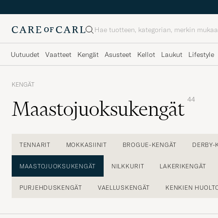
Haku
Uutuudet
Vaatteet
Kengät
Asusteet
Kellot
Laukut
Lifestyle
KENGÄT
44
Maastojuoksukengät
TENNARIT
MOKKASIINIT
BROGUE-KENGÄT
DERBY-
MAASTOJUOKSUKENGÄT
NILKKURIT
LAKERIKENGÄT
PURJEHDUSKENGÄT
VAELLUSKENGÄT
KENKIEN HUOLT