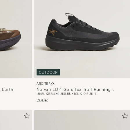
OUTDOOR
ARC'TERYX
 Earth
Norvan LD 4 Gore Tex Trail Running
UK8
UK8,5
UK9
UK9,5
UK10
UK10,5
UK11
Sneaker Black
200€