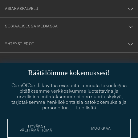
nyhetsbrev!
ASIAKASPALVELU
SOSIAALISESSA MEDIASSA
YHTEYSTIEDOT
PUKEUTUMISNEUVONTA
Räätälöimme kokemuksesi!
Kaipaatko apua oman tyylisi löytämiseen? Me autamme sinua
contact@careofcarl.com
CareOfCarl.fi käyttää evästeitä ja muuta teknologiaa
mielellämme!
pitääksemme verkkosivumme luotettavina ja
turvallisina, mitataksemme niiden suorituskykyä,
PUKEUTUMISNEUVONTA
tarjotaksemme henkilökohtaisia ostokokemuksia ja
personoitua
…
Lue lisää
© Care of Carl 2026
HYVÄKSY
MUOKKAA
VÄLTTÄMÄTTÖMÄT