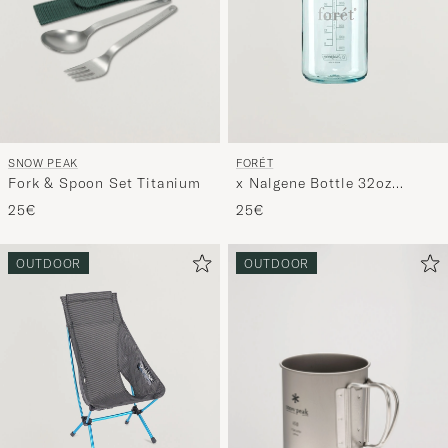
SNOW PEAK
FORÉT
Fork & Spoon Set Titanium
x Nalgene Bottle 32oz
Seafoam
25€
25€
OUTDOOR
OUTDOOR