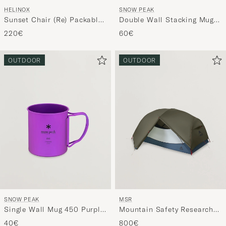
SNOW PEAK
HELINOX
Double Wall Stacking Mug
Sunset Chair (Re) Packable
450 Titanium
Coyote Tan
60€
220€
OUTDOOR
OUTDOOR
SNOW PEAK
MSR
Single Wall Mug 450 Purple
Mountain Safety Research
Titanium
Hubba Hubba HD 2P Tent
40€
800€