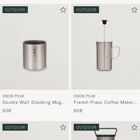
Tyylineuv
avulla
OUTDOOR
OUTDOOR
ja
saat
omaan
tyyliisi
sopivan
lajittelun
tuotteille
SNOW PEAK
SNOW PEAK
Double Wall Stacking Mug
French Press Coffee Maker
300 Titanium
Titanium
50€
60€
OUTDOOR
OUTDOOR