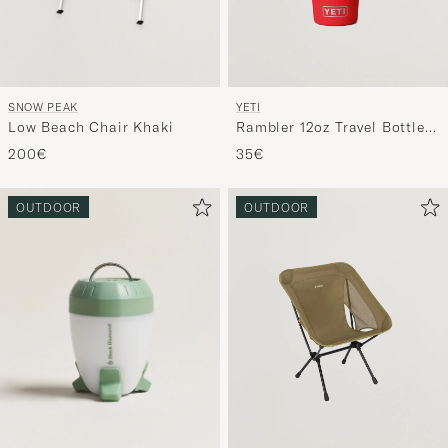
SNOW PEAK
YETI
Low Beach Chair Khaki
Rambler 12oz Travel Bottle
Rescue Red
200€
35€
OUTDOOR
OUTDOOR