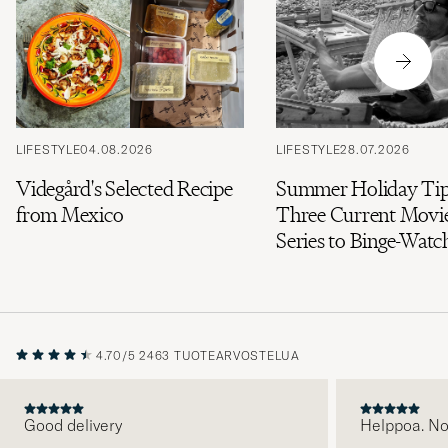
LIFESTYLE
04.08.2026
LIFESTYLE
28.07.2026
Videgård's Selected Recipe
Summer Holiday Tip
from Mexico
Three Current Movi
Series to Binge-Watc
4.70/5
2463 TUOTEARVOSTELUA
Good delivery
Helppoa. N