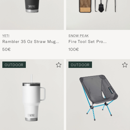
YETI
SNOW PEAK
Rambler 35 Oz Straw Mug
Fire Tool Set Pro
Black
Steel/Bamboo
50€
100€
OUTDOOR
OUTDOOR