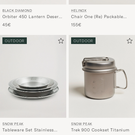
BLACK DIAMOND
HELINOX
Orbiter 450 Lantern Desert
Chair One (Re) Packable
Sage
Coyote Tan
45€
155€
OUTDOOR
OUTDOOR
SNOW PEAK
SNOW PEAK
Tableware Set Stainless
Trek 900 Cookset Titanium