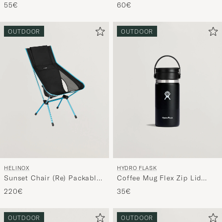
Steel
55€
60€
OUTDOOR
OUTDOOR
HELINOX
HYDRO FLASK
Sunset Chair (Re) Packable
Coffee Mug Flex Zip Lid
Black
12oz Black
220€
35€
OUTDOOR
OUTDOOR