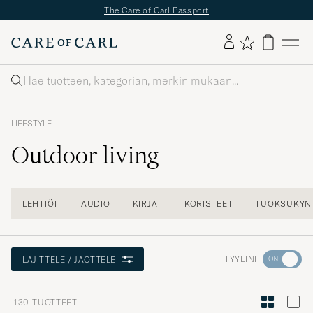
The Care of Carl Passport
Haku
LIFESTYLE
Outdoor living
LEHTIÖT
AUDIO
KIRJAT
KORISTEET
TUOKSUKYNT
Aktivoi
TYYLINI
LAJITTELE / JAOTTELE
Minun
tyylini
130
TUOTTEET