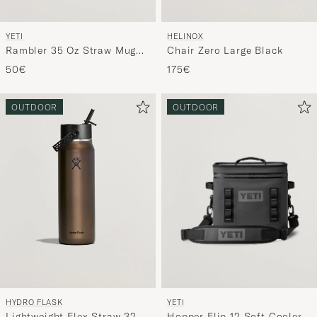
YETI
HELINOX
Rambler 35 Oz Straw Mug
Chair Zero Large Black
White
50€
175€
OUTDOOR
OUTDOOR
YETI
HYDRO FLASK
Hopper Flip 12 Soft Cooler
Lightweight Flex Straw 32oz