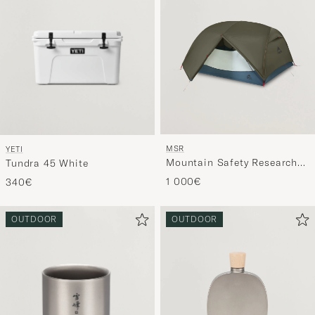
MSR
YETI
Mountain Safety Research
Tundra 45 White
Hubba Hubba HD 3P Tent
1 000€
340€
Green
OUTDOOR
OUTDOOR