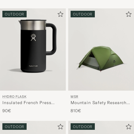
Green
OUTDOOR
OUTDOOR
HYDRO FLASK
MSR
Insulated French Press
Mountain Safety Research
Coffee Maker Black
Elexir 4P Tent Green
90€
810€
OUTDOOR
OUTDOOR