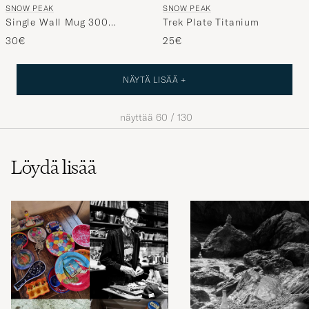
SNOW PEAK
SNOW PEAK
Single Wall Mug 300
Trek Plate Titanium
Titanium
30€
25€
NÄYTÄ LISÄÄ +
näyttää
60
/
130
Löydä lisää