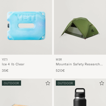
YETI
MSR
Ice 4 lb Clear
Mountain Safety Research
Elexir 2P Tent Green
35€
520€
OUTDOOR
OUTDOOR