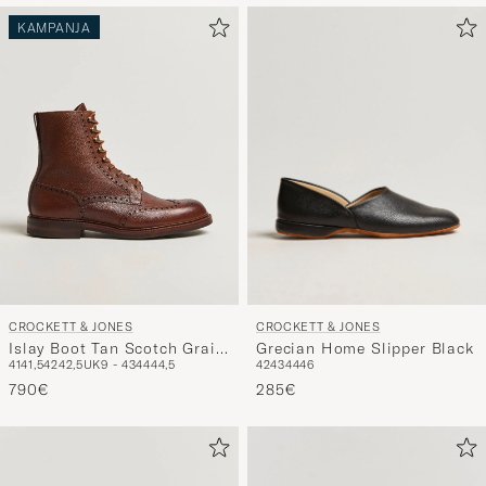
KAMPANJA
CROCKETT & JONES
CROCKETT & JONES
Grecian Home Slipper Black
Islay Boot Tan Scotch Grain
42
43
44
46
41
41,5
42
42,5
UK9 - 43
44
44,5
Calf
285€
790€