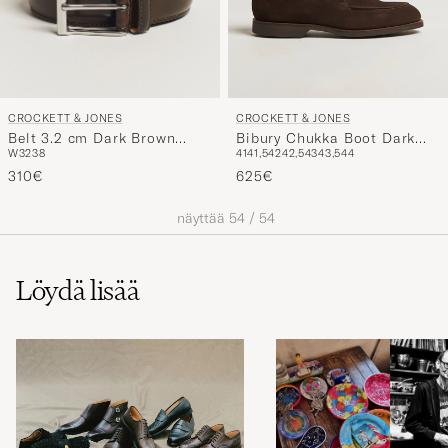
CROCKETT & JONES
CROCKETT & JONES
Belt 3.2 cm Dark Brown
Bibury Chukka Boot Dark
W32
38
41
41,5
42
42,5
43
43,5
44
Cordovan
Brown Suede
310€
625€
näyttää
54
/
54
Löydä lisää