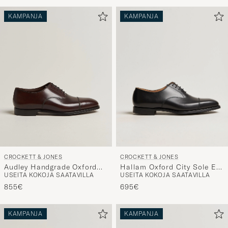
KAMPANJA
KAMPANJA
CROCKETT & JONES
CROCKETT & JONES
Hallam Oxford City Sole E
Audley Handgrade Oxford
USEITA KOKOJA SAATAVILLA
USEITA KOKOJA SAATAVILLA
Black Calf
Dark Brown Antique Calf
695€
855€
KAMPANJA
KAMPANJA