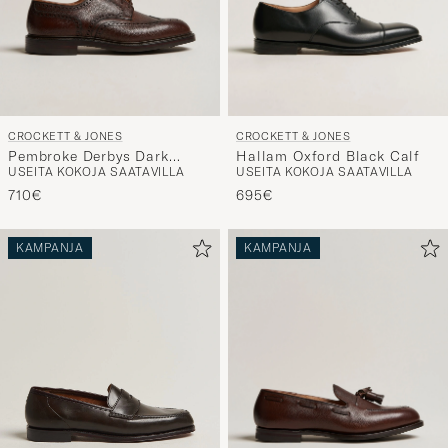
CROCKETT & JONES
CROCKETT & JONES
Pembroke Derbys Dark
Hallam Oxford Black Calf
USEITA KOKOJA SAATAVILLA
USEITA KOKOJA SAATAVILLA
Brown Grained Calf
710€
695€
KAMPANJA
KAMPANJA