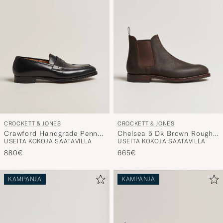
CROCKETT & JONES
CROCKETT & JONES
Chelsea 5 Dk Brown Rough-
Crawford Handgrade Penny
USEITA KOKOJA SAATAVILLA
USEITA KOKOJA SAATAVILLA
Out Suede
Loafer Black Calf
665€
880€
KAMPANJA
KAMPANJA