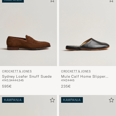
CROCKETT & JONES
CROCKETT & JONES
Sydney Loafer Snuff Suede
Mule Calf Home Slipper
41
43,5
44
44,5
45
41
42
44
45
Black
595€
235€
KAMPANJA
KAMPANJA