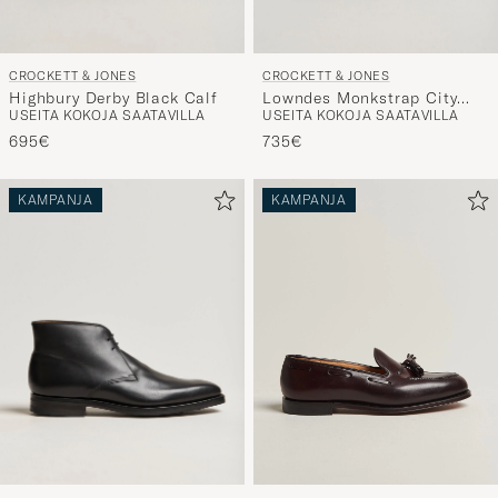
CROCKETT & JONES
CROCKETT & JONES
Highbury Derby Black Calf
Lowndes Monkstrap City
USEITA KOKOJA SAATAVILLA
USEITA KOKOJA SAATAVILLA
Sole Dark Brown Calf
695€
735€
KAMPANJA
KAMPANJA
CROCKETT & JONES
CROCKETT & JONES