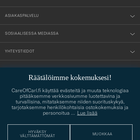
vårt
nyhetsbrev!
ASIAKASPALVELU
SOSIAALISESSA MEDIASSA
YHTEYSTIEDOT
PUKEUTUMISNEUVONTA
Räätälöimme kokemuksesi!
Kaipaatko apua oman tyylisi löytämiseen? Me autamme sinua
contact@careofcarl.com
CareOfCarl.fi käyttää evästeitä ja muuta teknologiaa
mielellämme!
pitääksemme verkkosivumme luotettavina ja
turvallisina, mitataksemme niiden suorituskykyä,
PUKEUTUMISNEUVONTA
tarjotaksemme henkilökohtaisia ostokokemuksia ja
personoitua
…
Lue lisää
© Care of Carl 2026
HYVÄKSY
MUOKKAA
VÄLTTÄMÄTTÖMÄT