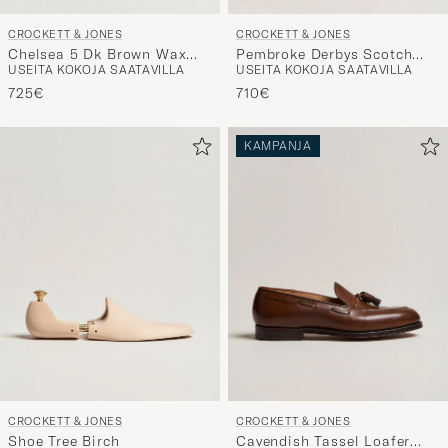
CROCKETT & JONES
CROCKETT & JONES
Chelsea 5 Dk Brown Wax
Pembroke Derbys Scotch
USEITA KOKOJA SAATAVILLA
USEITA KOKOJA SAATAVILLA
Calf
Grain Vibram Black Calf
725€
710€
KAMPANJA
CROCKETT & JONES
CROCKETT & JONES
Shoe Tree Birch
Cavendish Tassel Loafer
41
42
43
45
USEITA KOKOJA SAATAVILLA