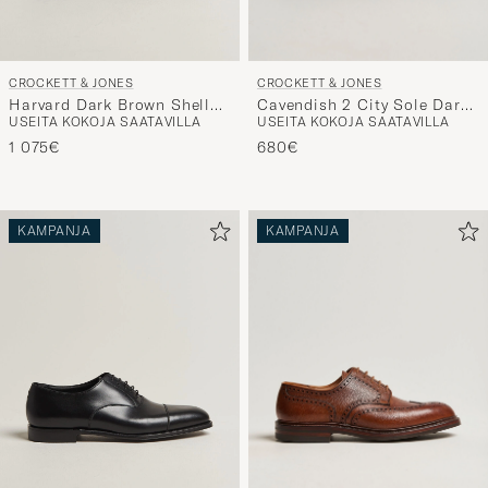
CROCKETT & JONES
CROCKETT & JONES
Cavendish 2 City Sole Dark
Harvard Dark Brown Shell
USEITA KOKOJA SAATAVILLA
USEITA KOKOJA SAATAVILLA
Brown Grain
Cordovan
680€
1 075€
KAMPANJA
KAMPANJA