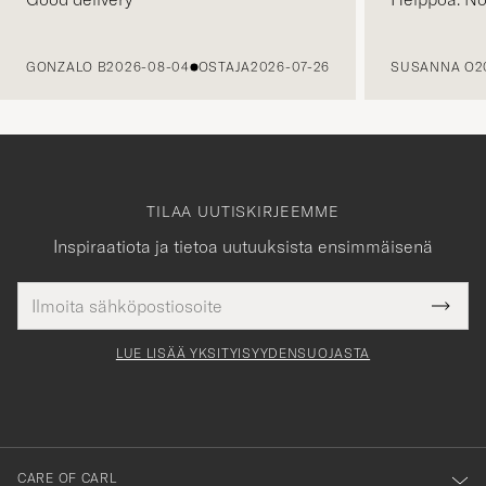
EDELLINEN
GONZALO B
2026-08-04
OSTAJA
2026-07-26
SUSANNA O
2
TILAA UUTISKIRJEEMME
Inspiraatiota ja tietoa uutuuksista ensimmäisenä
Sähköpostiosoite
Tack
kollinen
Submi
för
tieto
Newsl
Form
LUE LISÄÄ YKSITYISYYDENSUOJASTA
att
du
anmälde
dig
till
CARE OF CARL