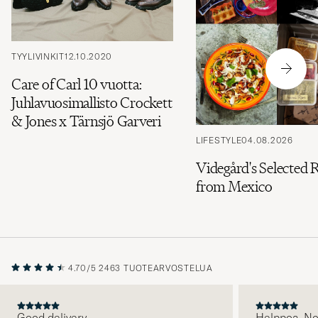
TYYLIVINKIT
12.10.2020
Care of Carl 10 vuotta:
Juhlavuosimallisto Crockett
& Jones x Tärnsjö Garveri
LIFESTYLE
04.08.2026
Videgård's Selected 
from Mexico
4.70/5
2463 TUOTEARVOSTELUA
Good delivery
Helppoa. N