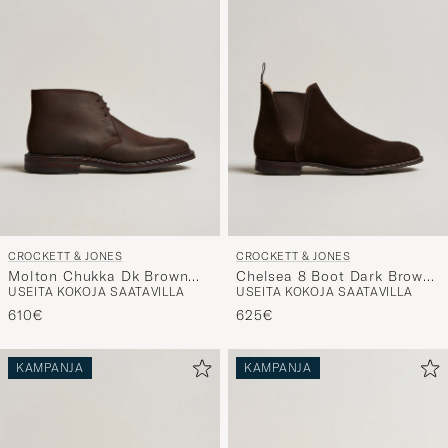
CROCKETT & JONES
CROCKETT & JONES
Molton Chukka Dk Brown
Chelsea 8 Boot Dark Brown
USEITA KOKOJA SAATAVILLA
USEITA KOKOJA SAATAVILLA
Rough-Out Suede
Suede
610€
625€
KAMPANJA
KAMPANJA