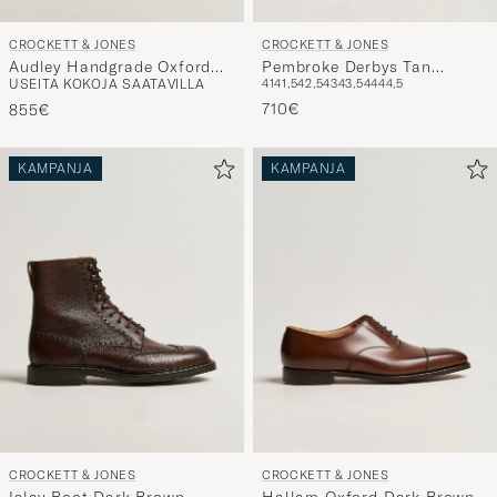
CROCKETT & JONES
CROCKETT & JONES
Pembroke Derbys Tan
Audley Handgrade Oxford
41
41,5
42,5
43
43,5
44
44,5
USEITA KOKOJA SAATAVILLA
Grained Calf
Black Calf
710€
855€
KAMPANJA
KAMPANJA
CROCKETT & JONES
CROCKETT & JONES
Islay Boot Dark Brown
Hallam Oxford Dark Brown