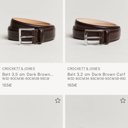
CROCKETT & JONES
CROCKETT & JONES
Belt 3,5 cm Dark Brown
Belt 3,2 cm Dark Brown Calf
W32-80CM
36-90CM
38-95CM
W32-80CM
34-85CM
36-90CM
38-95C
Grained Calf
155€
165€