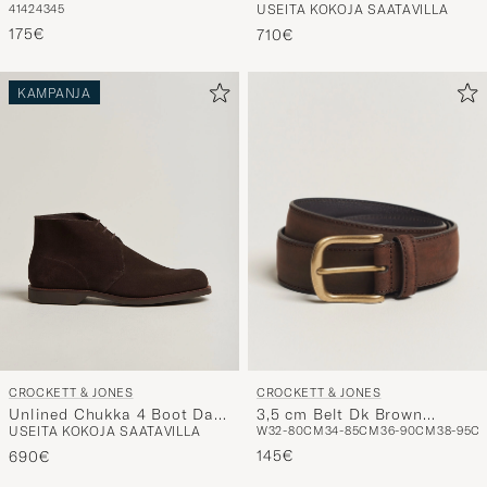
Dark Brown Calf
175€
710€
KAMPANJA
CROCKETT & JONES
CROCKETT & JONES
3,5 cm Belt Dk Brown
Unlined Chukka 4 Boot Dark
W32-80CM
34-85CM
36-90CM
38-95C
USEITA KOKOJA SAATAVILLA
Rough-Out Suede
Brown Suede
145€
690€