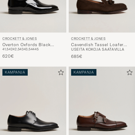
CROCKETT & JONES
CROCKETT & JONES
Overton Oxfords Black
Cavendish Tassel Loafer
41,5
42
42,5
43
43,5
44
45
USEITA KOKOJA SAATAVILLA
Patent
Dark Brown Suede
620€
685€
KAMPANJA
KAMPANJA