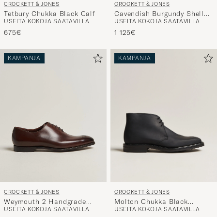
Tetbury Chukka Black Calf
Cavendish Burgundy Shell
USEITA KOKOJA SAATAVILLA
USEITA KOKOJA SAATAVILLA
Cordovan
675€
1 125€
KAMPANJA
KAMPANJA
CROCKETT & JONES
CROCKETT & JONES
Molton Chukka Black
Weymouth 2 Handgrade
USEITA KOKOJA SAATAVILLA
USEITA KOKOJA SAATAVILLA
Rough-Out Suede
Wholecut Dk Brown Antique
Calf
610€
880€