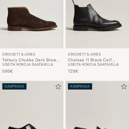
CROCKETT & JONES
CROCKETT & JONES
Tetbury Chukka Dark Brown
Chelsea 11 Black Calf
USEITA KOKOJA SAATAVILLA
USEITA KOKOJA SAATAVILLA
Suede
Grained
595€
725€
KAMPANJA
KAMPANJA