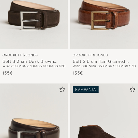
CROCKETT & JONES
CROCKETT & JONES
Belt 3,2 cm Dark Brown
Belt 3,5 cm Tan Grained
W32-80CM
34-85CM
36-90CM
38-95CM
W32-80CM
34-85CM
36-90CM
38-95C
Suede
Calf
155€
155€
KAMPANJA