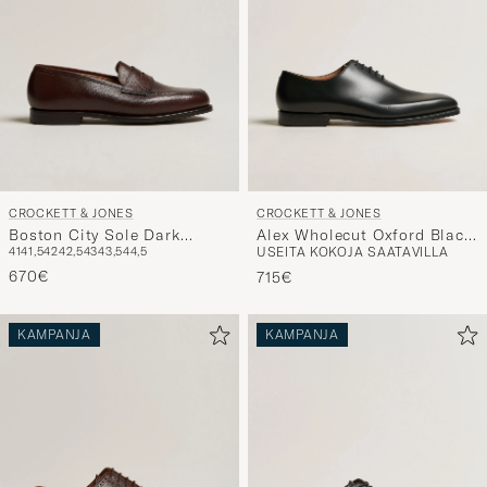
CROCKETT & JONES
CROCKETT & JONES
Boston City Sole Dark
Alex Wholecut Oxford Black
41
41,5
42
42,5
43
43,5
44,5
USEITA KOKOJA SAATAVILLA
Brown Calf
Calf
670€
715€
KAMPANJA
KAMPANJA