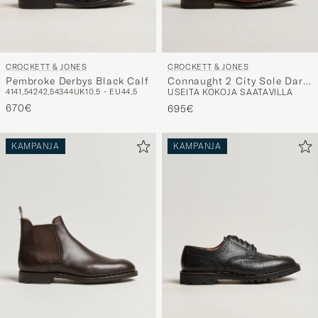
CROCKETT & JONES
CROCKETT & JONES
Pembroke Derbys Black Calf
Connaught 2 City Sole Dark
41
41,5
42
42,5
43
44
UK10.5 - EU44,5
USEITA KOKOJA SAATAVILLA
Brown Calf
670€
695€
KAMPANJA
KAMPANJA