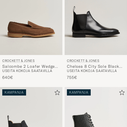
CROCKETT & JONES
CROCKETT & JONES
Chelsea 8 City Sole Black
Salcombe 2 Loafer Wedge
USEITA KOKOJA SAATAVILLA
USEITA KOKOJA SAATAVILLA
Calf
Sole Desert Suede
755€
640€
KAMPANJA
KAMPANJA