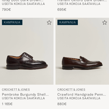
USEITA KOKOJA SAATAVILLA
USEITA KOKOJA SAATAVILLA
Grained Calf
Calf
790€
695€
KAMPANJA
KAMPANJA
CROCKETT & JONES
CROCKETT & JONES
Pembroke Burgundy Shell
Crawford Handgrade Penny
USEITA KOKOJA SAATAVILLA
USEITA KOKOJA SAATAVILLA
Cordovan
Loafer Dk Brown Antique
Calf
1 165€
880€