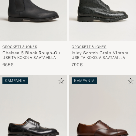
CROCKETT & JONES
CROCKETT & JONES
Chelsea 5 Black Rough-Out
Islay Scotch Grain Vibram
USEITA KOKOJA SAATAVILLA
USEITA KOKOJA SAATAVILLA
Suede
Boot Black Calf
665€
790€
KAMPANJA
KAMPANJA