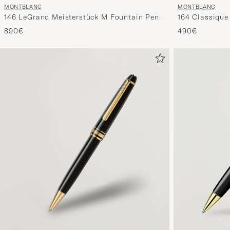
MONTBLANC
MONTBLANC
146 LeGrand Meisterstück M Fountain Pen
164 Classique
Platinum Line
Platinum Line
890€
490€