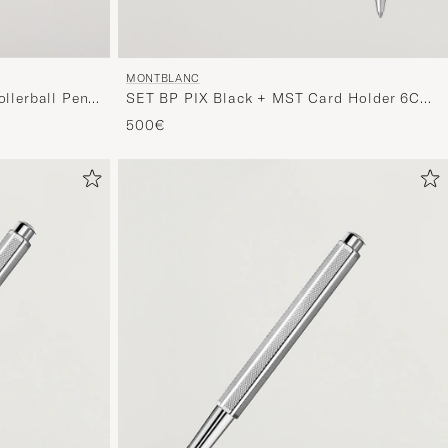
MONTBLANC
ollerball Pen
SET BP PIX Black + MST Card Holder 6C
Bk
500€