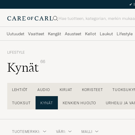
Haku
Uutuudet
Vaatteet
Kengät
Asusteet
Kellot
Laukut
Lifestyle
LIFESTYLE
66
Kynät
LEHTIÖT
AUDIO
KIRJAT
KORISTEET
TUOKSUKYN
TUOKSUT
KYNÄT
KENKIEN HUOLTO
URHEILU JA VA
TUOTEMERKKI:
VÄRI:
MALLI