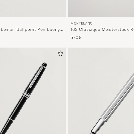
MONTBLANC
163 Classique Meisterstück R
 Léman Ballpoint Pen Ebony
Black
ated
570€