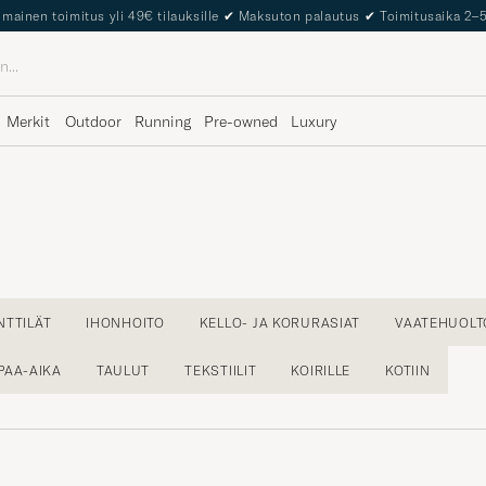
The Care of Carl Passport
Merkit
Outdoor
Running
Pre-owned
Luxury
TTILÄT
IHONHOITO
KELLO- JA KORURASIAT
VAATEHUOLT
PAA-AIKA
TAULUT
TEKSTIILIT
KOIRILLE
KOTIIN