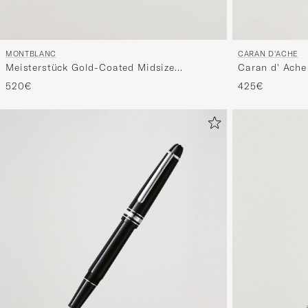
MONTBLANC
CARAN D'ACHE
Meisterstück Gold-Coated Midsize
Caran d' Ache
Ballpoint
Black/Gold Pl
520€
425€