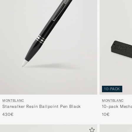
10-PACK
MONTBLANC
MONTBLANC
Starwalker Resin Ballpoint Pen Black
10-pack Mecha
430€
10€