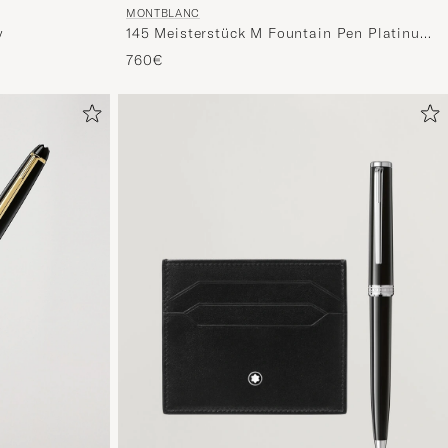
MONTBLANC
145 Meisterstück M Fountain Pen Platinum
y
Line
760€