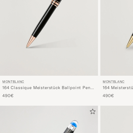
MONTBLANC
MONTBLANC
164 Classique Meisterstück Ballpoint Pen
164 Meisterst
Red Gold
490€
490€