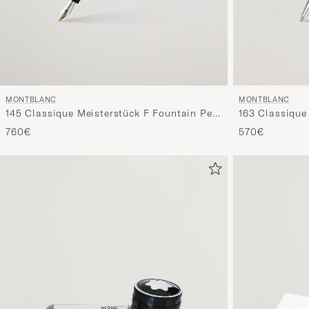
MONTBLANC
MONTBLANC
145 Classique Meisterstück F Fountain Pen
163 Classique
Platinum Line
Platinum Line
760€
570€