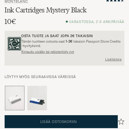
MONTBLANC
Ink Cartridges Mystery Black
10€
VARASTOSSA, 2-5 ARKIPÄIVÄÄ
OSTA TUOTE JA SAAT JOPA
2€
TAKAISIN
Tämän tuotteen ostosta saat
1-2€
takaisin Passport Store Credits
-hyvityksinä.
Kirjaudu sisään tai rekisteröidy nyt
Lisätietoja
LÖYTYY MYÖS SEURAAVISSA VÄREISSÄ
LISÄÄ OSTOSKORIIN