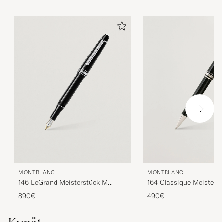
Fungerar som de ska
JOHAN S
OSTETTU OSOITTEESSA CAREOFCARL.SE
MONTBLANC
MONTBLANC
146 LeGrand Meisterstück M
164 Classique Meisters
Fountain Pen Platinum Line
Ballpoint Pen Platinum
890€
490€