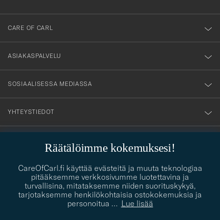
anmälde
dig
till
CARE OF CARL
vårt
nyhetsbrev!
ASIAKASPALVELU
SOSIAALISESSA MEDIASSA
YHTEYSTIEDOT
Räätälöimme kokemuksesi!
PUKEUTUMISNEUVONTA
CareOfCarl.fi käyttää evästeitä ja muuta teknologiaa
Kaipaatko apua oman tyylisi löytämiseen? Me autamme sinua
pitääksemme verkkosivumme luotettavina ja
contact@careofcarl.com
mielellämme!
turvallisina, mitataksemme niiden suorituskykyä,
tarjotaksemme henkilökohtaisia ostokokemuksia ja
PUKEUTUMISNEUVONTA
personoitua
…
Lue lisää