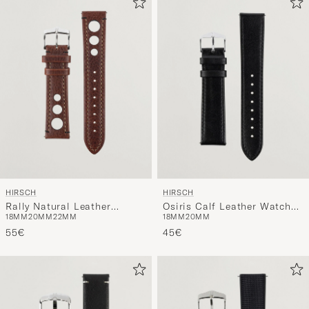
HIRSCH
HIRSCH
Rally Natural Leather
Osiris Calf Leather Watch
18MM
20MM
22MM
18MM
20MM
Racing Watch Strap Brown
Strap Black
55€
45€