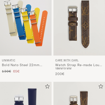
UNIMATIC
CARE WITH CARL
Bold Nato Steel 22mm
Watch Strap Re-made Louis
18MM
19 MM
Strap Set Multi
Vuitton Monogram
Tavallinen hinta
Alennettu hinta
130€
65€
200€