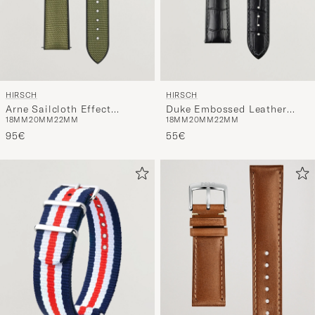
HIRSCH
HIRSCH
Arne Sailcloth Effect
Duke Embossed Leather
18MM
20MM
22MM
18MM
20MM
22MM
Performance Watch Strap
Watch Strap Black
Olive
95€
55€