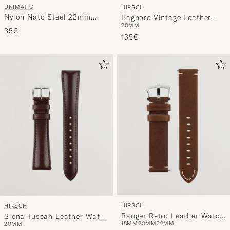
UNIMATIC
HIRSCH
Nylon Nato Steel 22mm
Bagnore Vintage Leather
20MM
Strap Black
Watch Strap Golden Brown
35€
135€
HIRSCH
HIRSCH
Ranger Retro Leather Watch
Siena Tuscan Leather Watch
18MM
20MM
22MM
20MM
Strap Golden Brown
Strap Brown
50€
135€