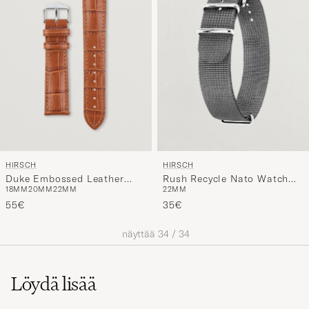
HIRSCH
HIRSCH
Duke Embossed Leather
Rush Recycle Nato Watch
18MM
20MM
22MM
22MM
Watch Strap Honey Brown
Strap Grey
55€
35€
näyttää
34
/
34
Löydä lisää