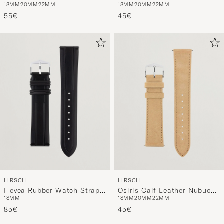
Watch Strap Grey
Effect Watch Strap Brown
55€
45€
HIRSCH
HIRSCH
Hevea Rubber Watch Strap
Osiris Calf Leather Nubuck
18MM
18MM
20MM
22MM
Black
Effect Watch Strap Beige
85€
45€