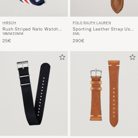
HIRSCH
POLO RALPH LAUREN
Rush Striped Nato Watch
Sporting Leather Strap Used
18MM
20MM
S
M
L
Strap
Burnished
25€
290€