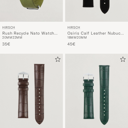
HIRSCH
HIRSCH
Rush Recycle Nato Watch
Osiris Calf Leather Nubuck
20MM
22MM
18MM
20MM
Strap Green
Effect Watch Strap Black
35€
45€