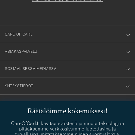
du
anmälde
dig
till
CARE OF CARL
vårt
nyhetsbrev!
ASIAKASPALVELU
SOSIAALISESSA MEDIASSA
YHTEYSTIEDOT
PUKEUTUMISNEUVONTA
Räätälöimme kokemuksesi!
Kaipaatko apua oman tyylisi löytämiseen? Me autamme sinua
contact@careofcarl.com
CareOfCarl.fi käyttää evästeitä ja muuta teknologiaa
mielellämme!
pitääksemme verkkosivumme luotettavina ja
turvallisina, mitataksemme niiden suorituskykyä,