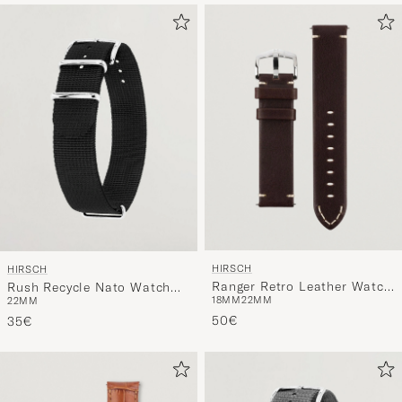
HIRSCH
HIRSCH
Ranger Retro Leather Watch
Rush Recycle Nato Watch
18MM
22MM
22MM
Strap Brown
Strap Black
50€
35€