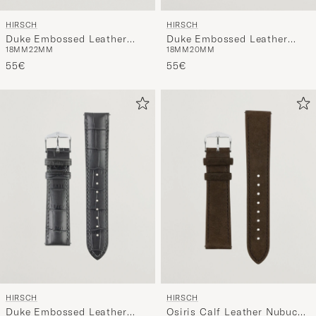
HIRSCH
HIRSCH
Duke Embossed Leather
Duke Embossed Leather
18MM
22MM
18MM
20MM
Watch Strap Brown
Watch Strap Green
55€
55€
HIRSCH
HIRSCH
Duke Embossed Leather
Osiris Calf Leather Nubuck
18MM
20MM
22MM
18MM
20MM
22MM