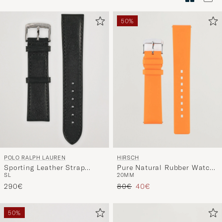
Tyylineuv
avulla
50%
ja
saat
omaan
tyyliisi
sopivan
lajittelun
tuotteille
POLO RALPH LAUREN
HIRSCH
Sporting Leather Strap
Pure Natural Rubber Watch
S
L
20MM
Black
Strap Orange
Tavallinen hinta
Alennettu hinta
290€
80€
40€
50%