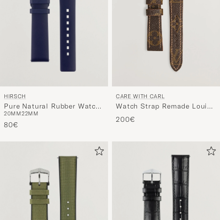
HIRSCH
CARE WITH CARL
Pure Natural Rubber Watch
Watch Strap Remade Louis
20MM
22MM
Strap Blue
Vuitton 20/16 mm
200€
80€
Monogram