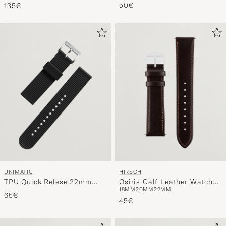
UNIMATIC
HIRSCH
TPU Quick Relese 22mm
Osiris Calf Leather Watch
18MM
20MM
22MM
Strap Black
Strap Brown
65€
45€