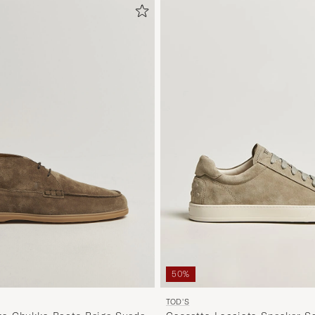
50%
TOD'S