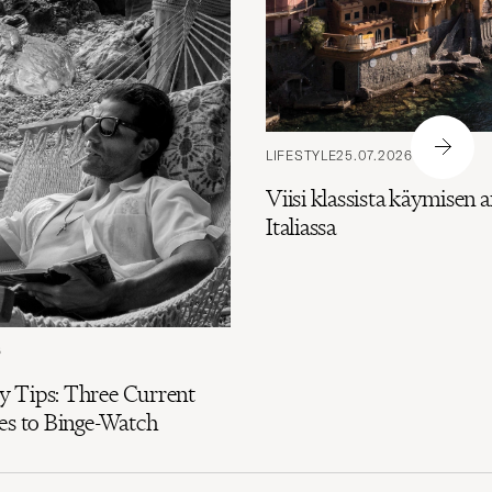
LIFESTYLE
25.07.2026
Viisi klassista käymisen a
Italiassa
6
 Tips: Three Current
es to Binge-Watch