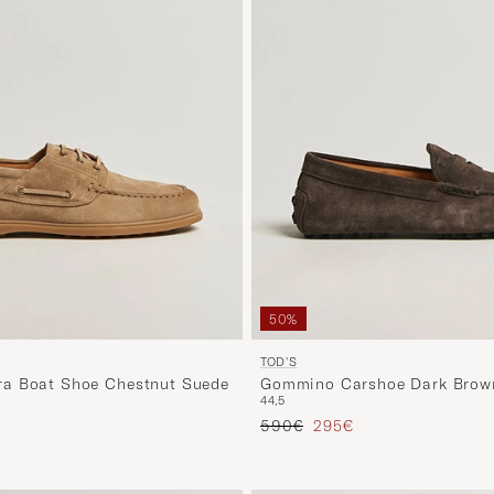
50%
TOD'S
a Boat Shoe Chestnut Suede
Gommino Carshoe Dark Brow
44,5
ta
tu hinta
Tavallinen hinta
Alennettu hinta
590€
295€