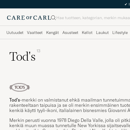
✔
I
Haku
Uutuudet
Vaatteet
Kengät
Asusteet
Kellot
Laukut
Lifestyle
13
Tod's
Tod’s
-merkki on valmistanut ehkä maailman tunnetuimm
rakenteeltaan
taipuisa ja se oli merkin ensimmäinen tuote, 
kenkiä käytti tyyli-ikoni, italialainen bisnesmies Giovann
Merkin perusti vuonna 1978 Diego Della Valle, jolla oli pitk
kenkiä muun muassa tunnetulle New Yorkissa sijaitsevalle 