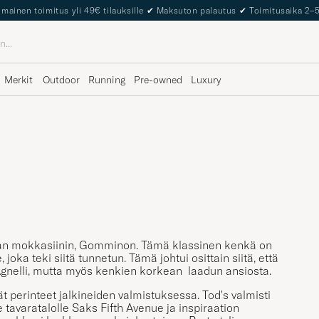
lmainen toimitus yli 49€ tilauksille
✔
Maksuton palautus
✔
Toimitusaika 2–
Merkit
Outdoor
Running
Pre-owned
Luxury
an mokkasiinin, Gomminon. Tämä klassinen kenkä on
joka teki siitä tunnetun. Tämä johtui osittain siitä, että
i Agnelli, mutta myös kenkien korkean laadun ansiosta.
ät perinteet jalkineiden valmistuksessa. Tod's valmisti
tavaratalolle Saks Fifth Avenue ja inspiraation