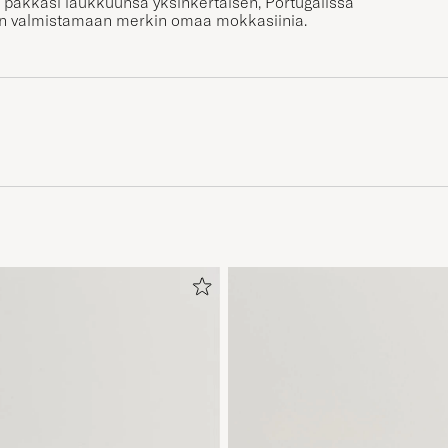
pakkasi laukkuunsa yksinkertaisen, Portugalissa
iaan valmistamaan merkin omaa
mokkasiinia
.