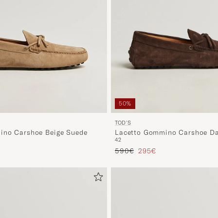
50%
TOD'S
Lacetto Gommino Carshoe D
ino Carshoe Beige Suede
42
Suede
Tavallinen hinta
Alennettu hinta
ta
tu hinta
590€
295€