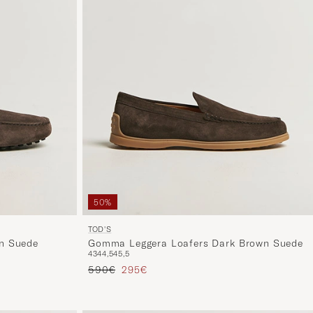
50%
TOD'S
n Suede
Gomma Leggera Loafers Dark Brown Suede
43
44,5
45,5
Tavallinen hinta
Alennettu hinta
590€
295€