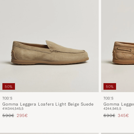
50%
50%
TOD'S
TOD'S
Gomma Leggera Loafers Light Beige Suede
Gomma Legger
41
43
44,5
45,5
42
44,5
45,5
Tavallinen hinta
Alennettu hinta
Tavallinen hin
Alennet
590€
295€
690€
345€