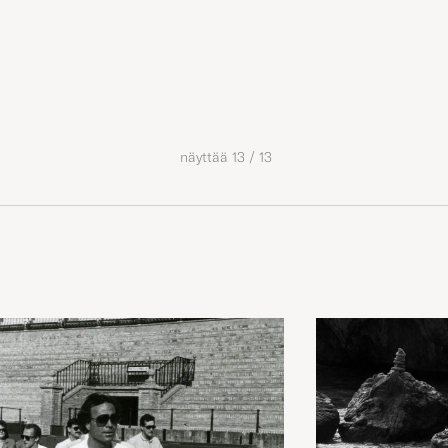
näyttää
13
/
13