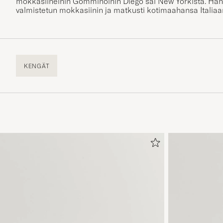
mokkasiineihin Gomminoihin Diego sai New Yorkista. Hän 
valmistetun mokkasiinin ja matkusti kotimaahansa Ital
KENGÄT