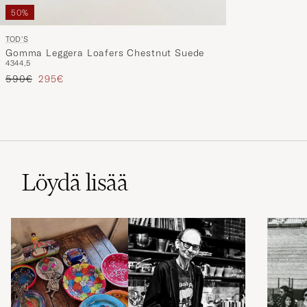
50%
TOD'S
Gomma Leggera Loafers Chestnut Suede
43
44,5
Tavallinen hinta
Alennettu hinta
590€
295€
Löydä lisää