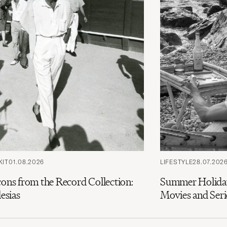
KIT
01.08.2026
LIFESTYLE
28.07.202
cons from the Record Collection:
Summer Holiday
lesias
Movies and Seri