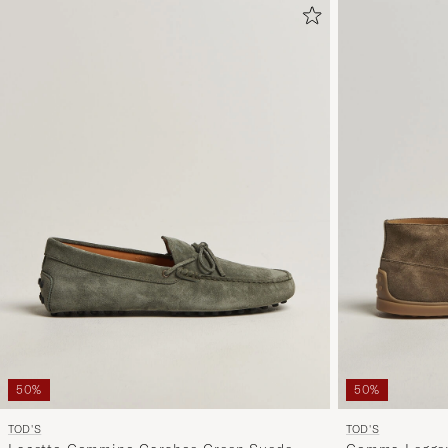
50%
50%
TOD'S
TOD'S