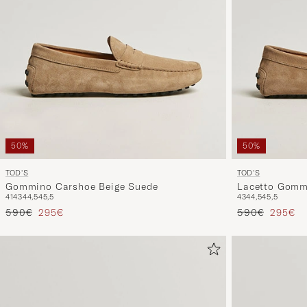
50%
50%
TOD'S
TOD'S
Gommino Carshoe Beige Suede
Lacetto Gomm
41
43
44,5
45,5
43
44,5
45,5
Tavallinen hinta
Alennettu hinta
Tavallinen hin
Alennet
590€
295€
590€
295€