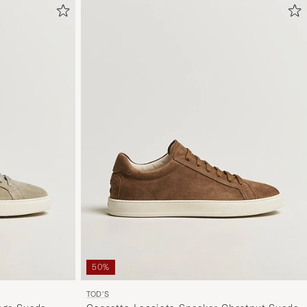
50%
TOD'S