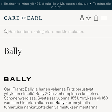
✔
Ilmainen toimitus yli 49€ tilauksille
✔
Maksuton palautus
✔
Toimitusaika
2–5 pv
Haku
Bally
Carl Franzt Bally ja hänen veljensä Fritz perustivat
yrityksen nimeltä Bally & Co vanhempiensa kellarissa
Schönenwerdissä, Sveitsissä vuonna 1851. Yrityksen yli 160
vuotisen historian aikana on
Bally
kerennyt tulla
tunnetuksi nahkatuotteiden valmistuksen mestarina.