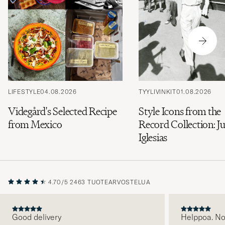
LIFESTYLE
04.08.2026
TYYLIVINKIT
01.08.2026
Videgård's Selected Recipe
Style Icons from the
from Mexico
Record Collection: Ju
Iglesias
4.70/5
2463 TUOTEARVOSTELUA
Good delivery
Helppoa. N