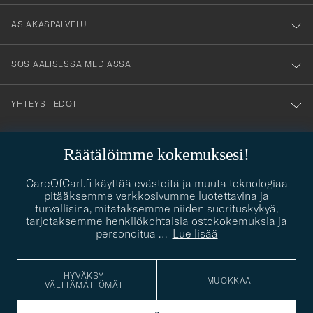
vårt
nyhetsbrev!
ASIAKASPALVELU
SOSIAALISESSA MEDIASSA
YHTEYSTIEDOT
Räätälöimme kokemuksesi!
PUKEUTUMISNEUVONTA
CareOfCarl.fi käyttää evästeitä ja muuta teknologiaa
Kaipaatko apua oman tyylisi löytämiseen? Me autamme sinua
pitääksemme verkkosivumme luotettavina ja
contact@careofcarl.com
mielellämme!
turvallisina, mitataksemme niiden suorituskykyä,
tarjotaksemme henkilökohtaisia ostokokemuksia ja
PUKEUTUMISNEUVONTA
personoitua
…
Lue lisää
HYVÄKSY
MUOKKAA
VÄLTTÄMÄTTÖMÄT
© Care of Carl 2026