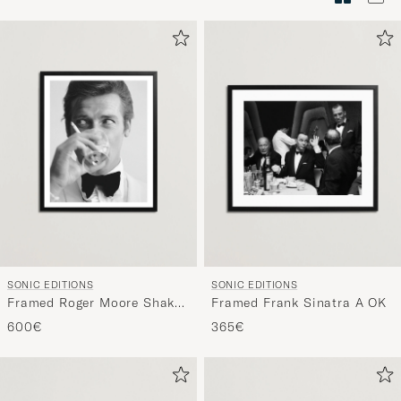
Tyylineuv
avulla
ja
saat
omaan
tyyliisi
sopivan
lajittelun
tuotteille
SONIC EDITIONS
SONIC EDITIONS
Framed Roger Moore Shaken
Framed Frank Sinatra A OK
Not Stirred
600€
365€