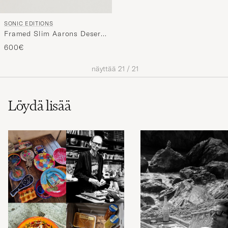
SONIC EDITIONS
Framed Slim Aarons Desert
House Party
600€
näyttää
21
/
21
Löydä lisää