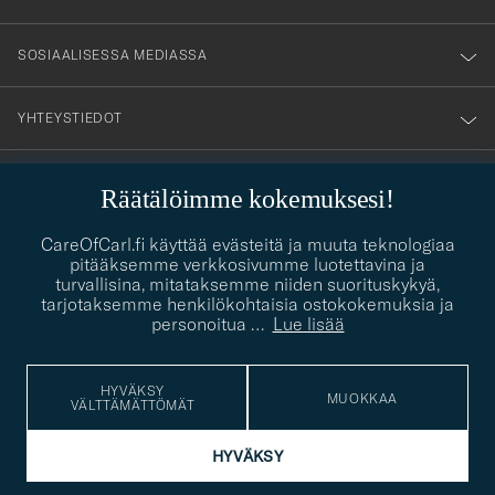
SOSIAALISESSA MEDIASSA
YHTEYSTIEDOT
Räätälöimme kokemuksesi!
PUKEUTUMISNEUVONTA
CareOfCarl.fi käyttää evästeitä ja muuta teknologiaa
Kaipaatko apua oman tyylisi löytämiseen? Me autamme sinua
pitääksemme verkkosivumme luotettavina ja
contact@careofcarl.com
mielellämme!
turvallisina, mitataksemme niiden suorituskykyä,
tarjotaksemme henkilökohtaisia ostokokemuksia ja
PUKEUTUMISNEUVONTA
personoitua
…
Lue lisää
HYVÄKSY
MUOKKAA
VÄLTTÄMÄTTÖMÄT
© Care of Carl 2026
HYVÄKSY