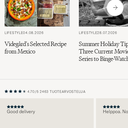
LIFESTYLE
04.08.2026
LIFESTYLE
28.07.2026
Videgård's Selected Recipe
Summer Holiday Tip
from Mexico
Three Current Movi
Series to Binge-Watc
4.70/5
2463 TUOTEARVOSTELUA
Good delivery
Helppoa. N
EDELLINEN