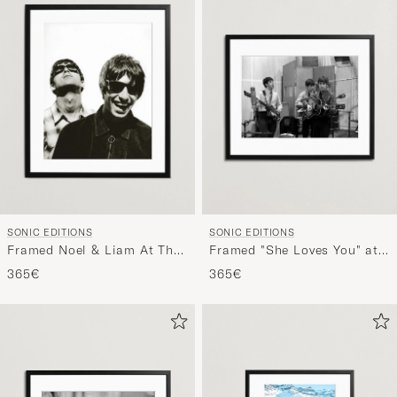
SONIC EDITIONS
SONIC EDITIONS
Framed Noel & Liam At The
Framed "She Loves You" at
Hotel
Abbey Road
365€
365€