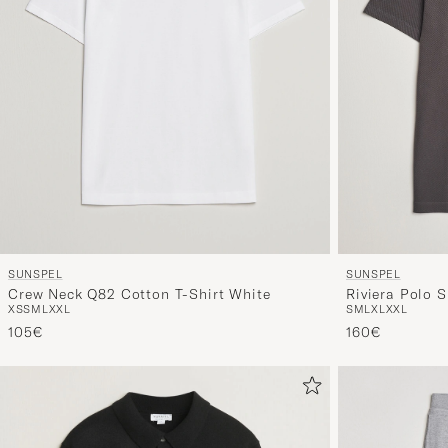
SUNSPEL
SUNSPEL
Crew Neck Q82 Cotton T-Shirt White
Riviera Polo S
XS
S
M
L
XXL
S
M
L
XL
XXL
105€
160€