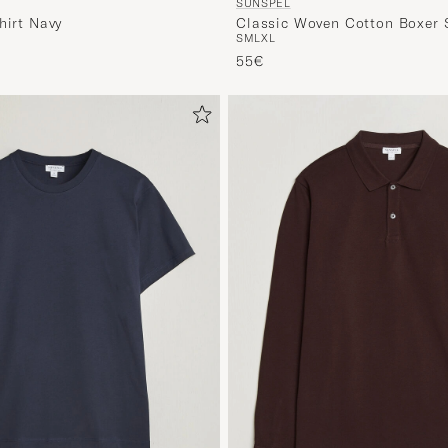
SUNSPEL
hirt Navy
Classic Woven Cotton Boxer 
S
M
L
XL
Red/White
55€