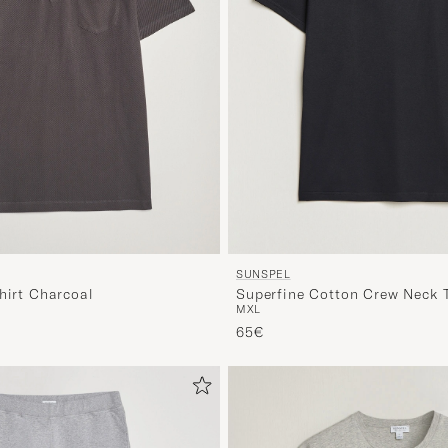
SUNSPEL
hirt Charcoal
Superfine Cotton Crew Neck T
M
XL
65€