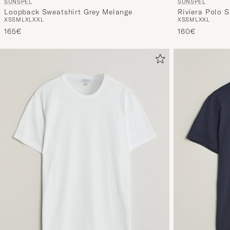
SUNSPEL
SUNSPEL
Loopback Sweatshirt Grey Melange
Riviera Polo S
XS
S
M
L
XL
XXL
XS
S
M
L
XXL
165€
160€