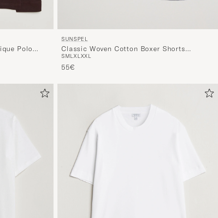
SUNSPEL
Classic Woven Cotton Boxer Shorts
ique Polo
S
M
L
XL
XXL
White/Light Blue
55€