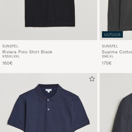
UUTUUS
SUNSPEL
SUNSPEL
Riviera Polo Shirt Black
Supima Cotton
XS
S
XL
XXL
S
M
L
XL
Anthracite
160€
175€