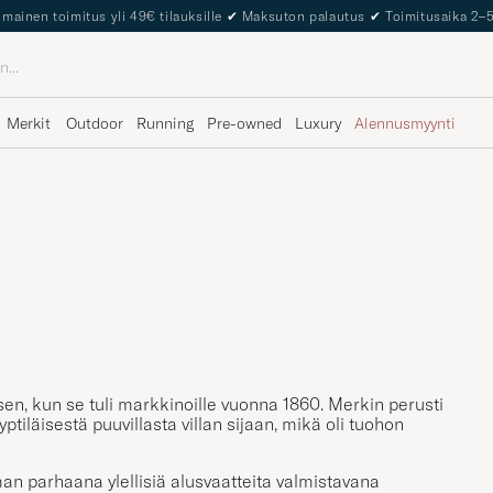
lmainen toimitus yli 49€ tilauksille
✔
Maksuton palautus
✔
Toimitusaika 2–
Merkit
Outdoor
Running
Pre-owned
Luxury
Alennusmyynti
en, kun se tuli markkinoille vuonna 1860. Merkin perusti
ptiläisestä puuvillasta villan sijaan, mikä oli tuohon
man parhaana ylellisiä alusvaatteita valmistavana