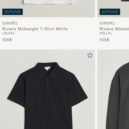
UUTUUS
UUTUUS
SUNSPEL
SUNSPEL
Riviera Midweight T-Shirt White
Riviera Midwe
L
XL
XXL
XXL
L
XL
105€
105€