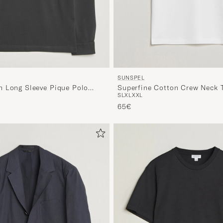
SUNSPEL
Superfine Cotton Crew Neck T
 Long Sleeve Pique Polo
S
L
XL
XXL
65€