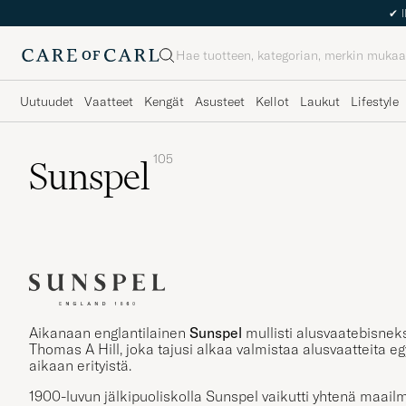
✔
I
Haku
Uutuudet
Vaatteet
Kengät
Asusteet
Kellot
Laukut
Lifestyle
105
Sunspel
Aikanaan englantilainen
Sunspel
mullisti alusvaatebisneks
Thomas A Hill, joka tajusi alkaa valmistaa alusvaatteita egy
aikaan erityistä.
1900-luvun jälkipuoliskolla Sunspel vaikutti yhtenä maail