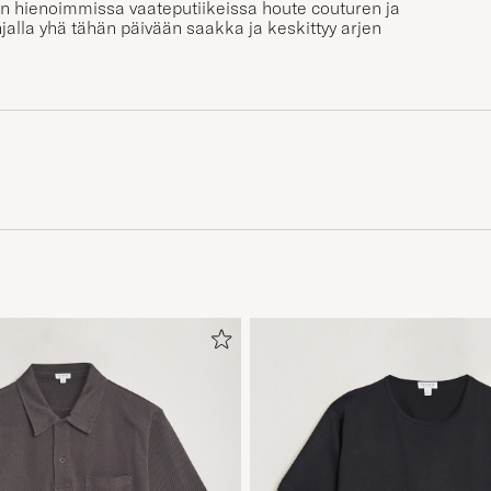
n hienoimmissa vaateputiikeissa houte couturen ja
njalla yhä tähän päivään saakka ja keskittyy arjen