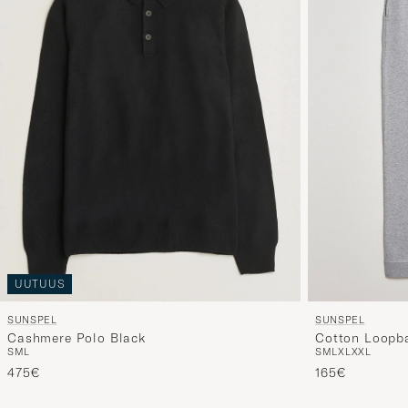
UUTUUS
SUNSPEL
SUNSPEL
Cotton Loopba
Cashmere Polo Black
S
M
L
XL
XXL
S
M
L
165€
475€