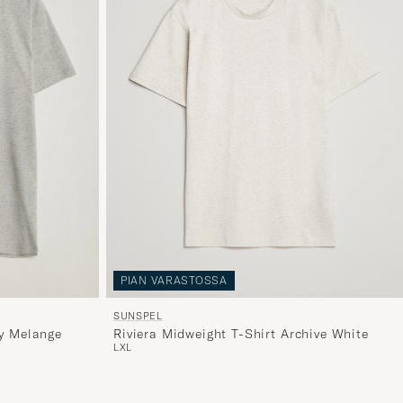
PIAN VARASTOSSA
SUNSPEL
Riviera Midweight T-Shirt Archive White
ey Melange
L
XL