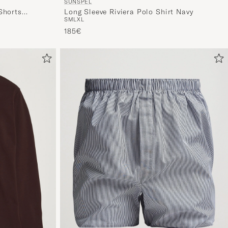
SUNSPEL
Shorts
Long Sleeve Riviera Polo Shirt Navy
S
M
L
XL
185€