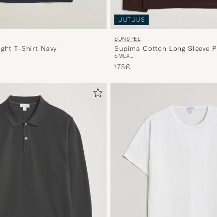
UUTUUS
SUNSPEL
ight T-Shirt Navy
Supima Cotton Long Sleeve P
S
M
L
XL
Dark Brown
175€