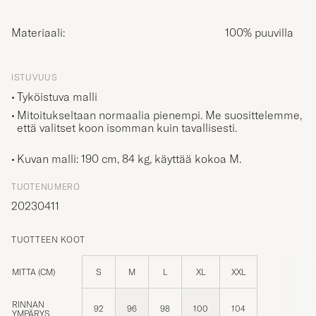
Materiaali:
100% puuvilla
ISTUVUUS
Tyköistuva malli
Mitoitukseltaan normaalia pienempi. Me suosittelemme,
että valitset koon isomman kuin tavallisesti.
Kuvan malli: 190 cm, 84 kg, käyttää kokoa
M
.
TUOTENUMERO
20230411
TUOTTEEN KOOT
MITTA (CM)
S
M
L
XL
XXL
RINNAN
92
96
98
100
104
YMPÄRYS