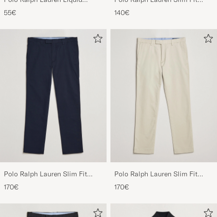
Cotton Crew Neck T-Shirt White
Shirt Oxford White
PP G
OSTETTU OSOITTEESSA CAREOFCARL.NL
55€
140€
Polo Ralph Lauren Slim Fit
Polo Ralph Lauren Slim Fit
Stretch Chinos Aviator Navy
Stretch Chinos Beige
170€
170€