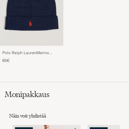
Polo Ralph LaurenMerino
BeanieHunter Navy
85€
Monipakkaus
Näin voit yhdistää