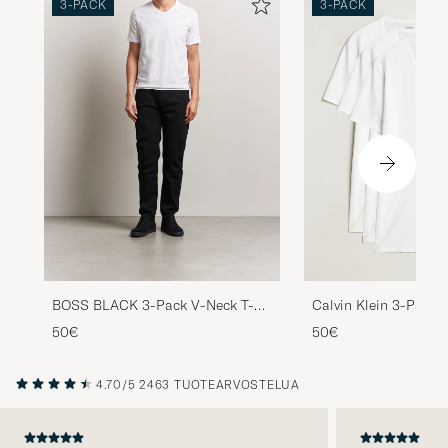
3-PACK
3-PACK
Calvin Klein 3-Pack 
BOSS BLACK 3-Pack V-Neck T-
Stretch Crew Neck T-
Shirt White
50€
50€
4.70/5
2463 TUOTEARVOSTELUA