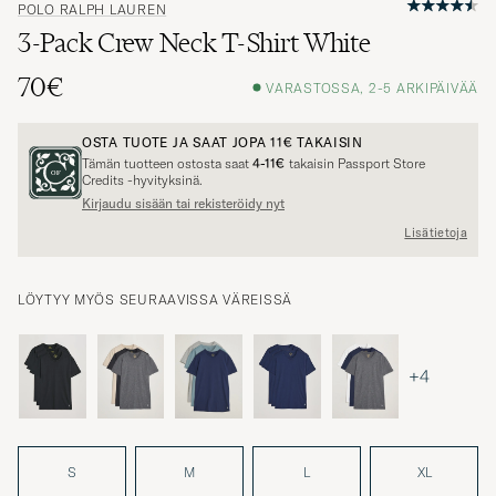
POLO RALPH LAUREN
3-Pack Crew Neck T-Shirt White
70€
VARASTOSSA, 2-5 ARKIPÄIVÄÄ
OSTA TUOTE JA SAAT JOPA
11€
TAKAISIN
Tämän tuotteen ostosta saat
4-11€
takaisin Passport Store
Credits -hyvityksinä.
Kirjaudu sisään tai rekisteröidy nyt
Lisätietoja
LÖYTYY MYÖS SEURAAVISSA VÄREISSÄ
+4
S
M
L
XL