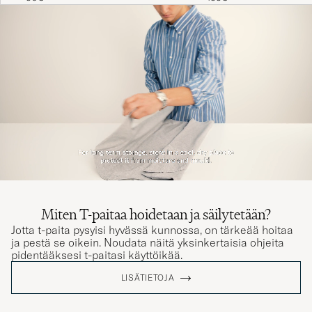
LINDA K
OSTETTU OSOITTEESSA CAREOFCARL.SE
Laadukas tuote, nopea toimitus.
RAIMO K
OSTETTU OSOITTEESSA CAREOFCARL.FI
Myk og behagelig kvalitet
OSTETTU OSOITTEESSA CAREOFCARL.NO
Miten T-paitaa hoidetaan ja säilytetään?
Jotta t-paita pysyisi hyvässä kunnossa, on tärkeää hoitaa
ja pestä se oikein. Noudata näitä yksinkertaisia ohjeita
Myk og behagelig kvalitet
pidentääksesi t-paitasi käyttöikää.
OSTETTU OSOITTEESSA CAREOFCARL.NO
LISÄTIETOJA