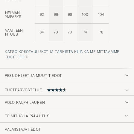
HELMAN
92
96
98
100
104
YMPÄRYS
VAATTEEN
64
70
70
74
78
PITUUS
KATSO KOKOTAULUKOT JA TARKISTA KUINKA ME MITTAAMME
»
TUOTTEET
PESUOHJEET JA MUUT TIEDOT
TUOTEARVOSTELUT
4.2
POLO RALPH LAUREN
TOIMITUS JA PALAUTUS
(594 Arvosana)
(357)
VALMISTAJATIEDOT
(128)