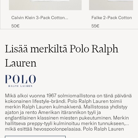
Calvin Klein 3-Pack Cotton
Falke 2-Pack Cotton V-
Stretch Crew Neck T-Shirt White
Shirt White
Die T Shirts sitzen gut, allerdings ist das
50€
55€
Material recht dünn.
ANJA W
Lisää merkiltä Polo Ralph
OSTETTU OSOITTEESSA CAREOFCARL.DE
Lauren
Väldigt liten i storleken
NIKLAS A
OSTETTU OSOITTEESSA CAREOFCARL.SE
Mikä alkoi vuonna 1967 solmiomallistona on tänä päivänä
kokonainen lifestyle-brändi. Polo Ralph Lauren toimii
merkin Ralph Lauren kulmakivenä. Mallistossa yhdistyy
Veldig bra. Barnebarnet ble godt fornøyd.
ajaton ja rento Amerikan itärannikon tyyli ja
englantilainen klassinen miesten pukeutuminen. Merkin
OSTETTU OSOITTEESSA CAREOFCARL.NO
hallitseva preppy-tyyli kulminoituu merkin tunnukseen,
mikä esittää hevospoolonpelaajaa. Polo Ralph Lauren
tunnus tunnetaankin maailmanlaajuisesti ja merkki toimii