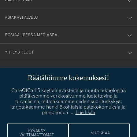
till
vårt
nyhetsbrev!
ASIAKASPALVELU
SOSIAALISESSA MEDIASSA
YHTEYSTIEDOT
Räätälöimme kokemuksesi!
PUKEUTUMISNEUVONTA
Kaipaatko apua oman tyylisi löytämiseen? Me autamme sinua
CareOfCarl.fi käyttää evästeitä ja muuta teknologiaa
contact@careofcarl.com
mielellämme!
pitääksemme verkkosivumme luotettavina ja
turvallisina, mitataksemme niiden suorituskykyä,
PUKEUTUMISNEUVONTA
tarjotaksemme henkilökohtaisia ostokokemuksia ja
personoitua
…
Lue lisää
HYVÄKSY
© Care of Carl 2026
MUOKKAA
VÄLTTÄMÄTTÖMÄT