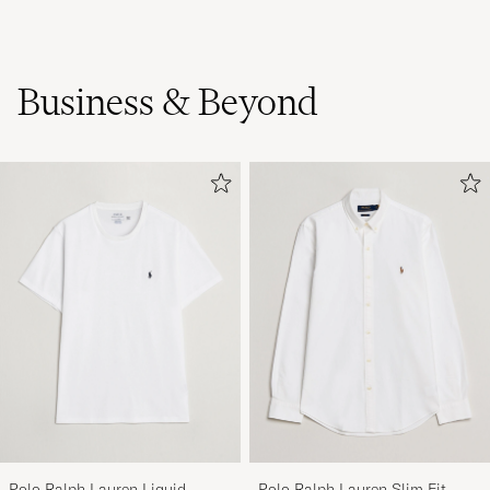
Flotte farger og god kvalitet
TORGAL S
OSTETTU OSOITTEESSA CAREOFCARL.NO
Business & Beyond
Otroligt sköna och snygga!!!
DANIEL K
OSTETTU OSOITTEESSA CAREOFCARL.SE
Good quality but sizes do not match, approx 2
sizes smaller.
MARIO S
OSTETTU OSOITTEESSA CAREOFCARL.ES
perfect
Polo Ralph Lauren Liquid
Polo Ralph Lauren Slim Fit