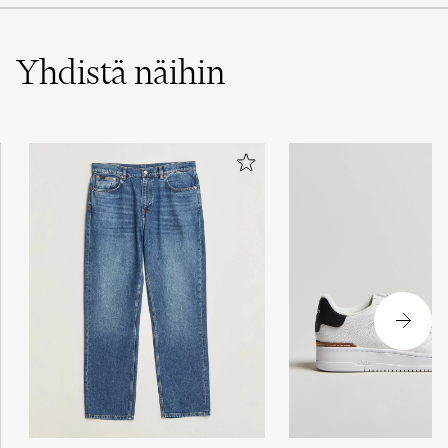
(52)
(18)
(41)
Yhdistä näihin
Helt omöjligt dåligt har fem liknande t shirts
Dom jag fick var minst 8 storlekar för små
LARS B
OSTETTU OSOITTEESSA CAREOFCARL.SE
Älskar att de är slim och rejält långa
JESPER M
OSTETTU OSOITTEESSA CAREOFCARL.SE
De var for små i størrelse. Måtte retuner selv
jeg bestilte et nr større.