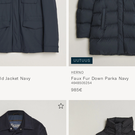
UUTUUS
HERNO
ld Jacket Navy
Faux Fur Down Parka Navy
46
48
50
52
54
985€