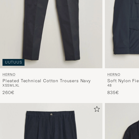
UUTUUS
HERNO
HERNO
Pleated Technical Cotton Trousers Navy
Soft Nylon Fie
XS
S
M
L
XL
48
260€
835€