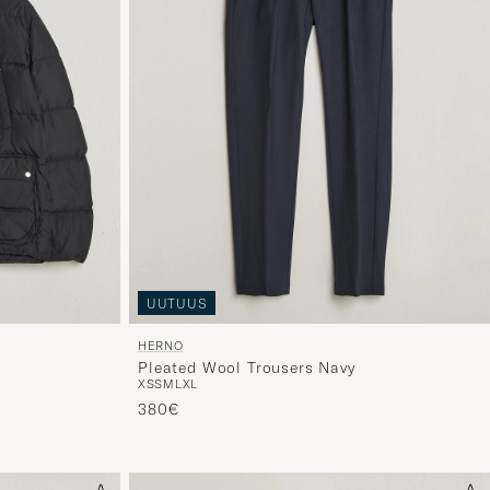
UUTUUS
HERNO
Pleated Wool Trousers Navy
XS
S
M
L
XL
380€