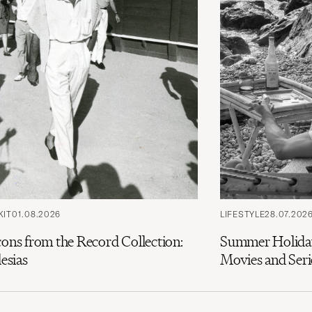
KIT
01.08.2026
LIFESTYLE
28.07.202
cons from the Record Collection:
Summer Holiday
lesias
Movies and Seri