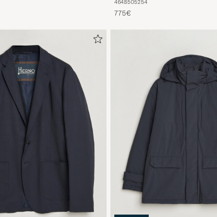
46
48
50
52
54
775€