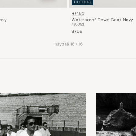
UUTUUS
HERNO
avy
Waterproof Down Coat Navy
48
50
52
875€
näyttää
16
/
16