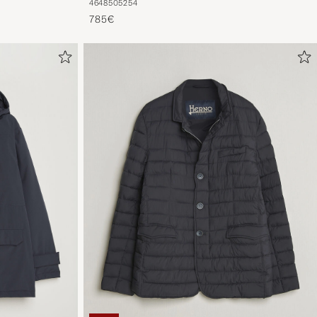
46
48
50
52
54
785€