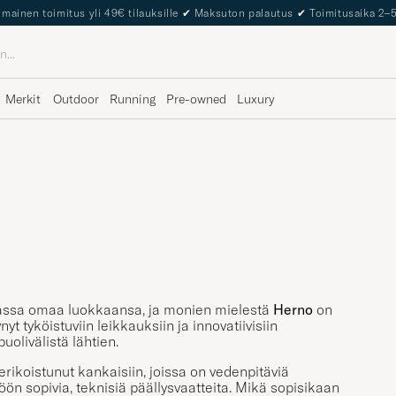
lmainen toimitus yli 49€ tilauksille
✔
Maksuton palautus
✔
Toimitusaika 2–
Merkit
Outdoor
Running
Pre-owned
Luxury
aliassa omaa luokkaansa, ja monien mielestä
Herno
on
yt tyköistuviin leikkauksiin ja innovatiivisiin
uolivälistä lähtien.
ikoistunut kankaisiin, joissa on vedenpitäviä
n sopivia, teknisiä päällysvaatteita. Mikä sopisikaan