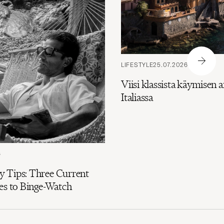
LIFESTYLE
25.07.2026
Viisi klassista käymisen a
Italiassa
6
 Tips: Three Current
es to Binge-Watch