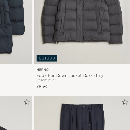
sopivan
lajittelun
tuotteille
UUTUUS
HERNO
Faux Fur Down Jacket Dark Grey
46
48
50
52
54
785€