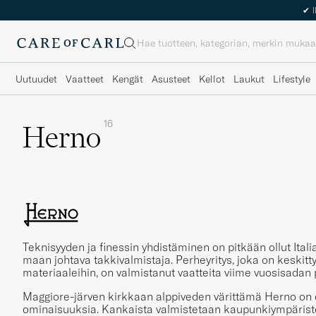
✔
I
Haku
Uutuudet
Vaatteet
Kengät
Asusteet
Kellot
Laukut
Lifestyle
16
Herno
Teknisyyden ja finessin yhdistäminen on pitkään ollut It
maan johtava takkivalmistaja. Perheyritys, joka on keskittyn
materiaaleihin, on valmistanut vaatteita viime vuosisadan p
Maggiore-järven kirkkaan alppiveden värittämä Herno on er
ominaisuuksia. Kankaista valmistetaan kaupunkiympäristöö