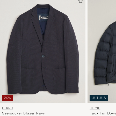
20%
UUTUUS
HERNO
HERNO
Seersucker Blazer Navy
Faux Fur Down