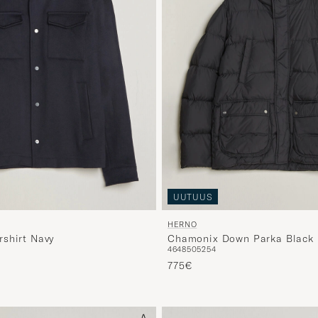
UUTUUS
HERNO
shirt Navy
Chamonix Down Parka Black
46
48
50
52
54
775€