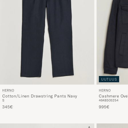
UUTUUS
HERNO
HERNO
Cotton/Linen Drawstring Pants Navy
Cashmere Over
S
46
48
50
52
54
345€
995€