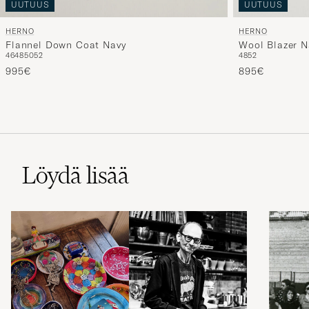
UUTUUS
UUTUUS
HERNO
HERNO
Flannel Down Coat Navy
Wool Blazer N
46
48
50
52
48
52
995€
895€
Löydä lisää