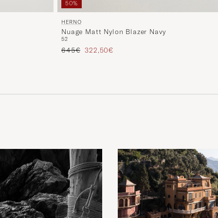
50%
HERNO
Nuage Matt Nylon Blazer Navy
52
Tavallinen hinta
Alennettu hinta
645€
322,50€