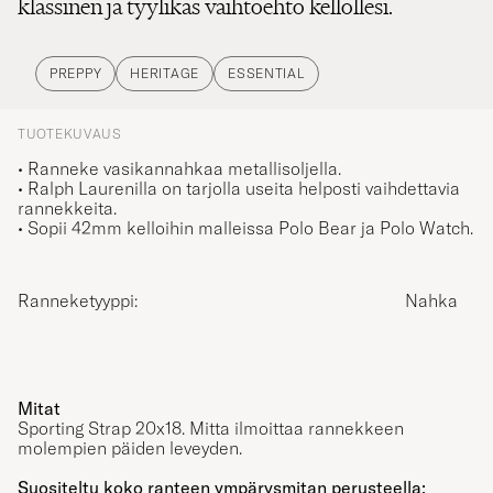
PREPPY
HERITAGE
ESSENTIAL
TUOTEKUVAUS
• Ranneke vasikannahkaa metallisoljella.
• Ralph Laurenilla on tarjolla useita helposti vaihdettavia
rannekkeita.
• Sopii 42mm kelloihin malleissa Polo Bear ja Polo Watch.
Ranneketyyppi:
Nahka
Mitat
Sporting Strap 20x18. Mitta ilmoittaa rannekkeen
molempien päiden leveyden.
Suositeltu koko ranteen ympärysmitan perusteella: