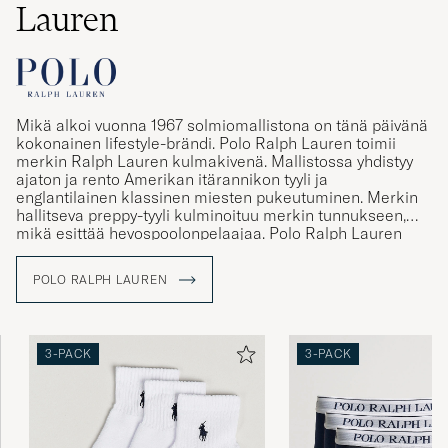
Lauren
Mikä alkoi vuonna 1967 solmiomallistona on tänä päivänä
kokonainen lifestyle-brändi. Polo Ralph Lauren toimii
merkin Ralph Lauren kulmakivenä. Mallistossa yhdistyy
ajaton ja rento Amerikan itärannikon tyyli ja
englantilainen klassinen miesten pukeutuminen. Merkin
hallitseva preppy-tyyli kulminoituu merkin tunnukseen,
mikä esittää hevospoolonpelaajaa. Polo Ralph Lauren
tunnus tunnetaankin maailmanlaajuisesti ja merkki toimii
tänä päivänä symbolina aidoille ja perinteitä
POLO RALPH LAUREN
kunnioittaville vaatteille. Mallistosta löytyy muun muassa
klassisia poolopaitoja ja palmikkoneuleita rennolle, mutta
tyylikkäälle pukeutujalle.
3-PACK
3-PACK