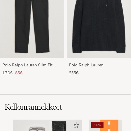
Polo Ralph Lauren Slim Fit
Polo Ralph Lauren
Stretch Chinos Black
Wool/Cashmere Cable Half Zip
Tavallinen hinta
Alennettu hinta
170€
85€
255€
Polo Black
Kellonrannekkeet
50%