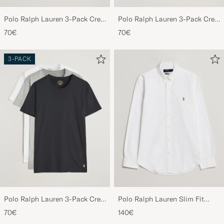
Polo Ralph Lauren 3-Pack Crew
Polo Ralph Lauren 3-Pack Crew
Neck T-Shirt Black
Neck T-Shirt Navy/Light
70€
70€
Navy/Elite Blue
3-PACK
Polo Ralph Lauren 3-Pack Crew
Polo Ralph Lauren Slim Fit
Neck T-Shirt
Shirt Oxford White
70€
140€
White/Black/Andover Heather