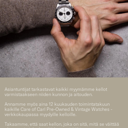
Asiantuntijat tarkastavat kaikki myymämme kellot
varmistaakseen niiden kunnon ja aitouden.
Annamme myös aina 12 kuukauden toimintatakuun
kaikille Care of Carl Pre-Owned & Vintage Watches -
verkkokaupassa myydyille kelloille.
Takaamme, että saat kellon, joka on sitä, mitä se väittää
olevansa ja joka kestää kuten pitääkin.