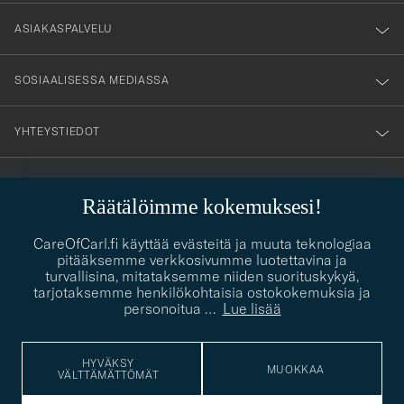
nyhetsbrev!
ASIAKASPALVELU
SOSIAALISESSA MEDIASSA
YHTEYSTIEDOT
PUKEUTUMISNEUVONTA
Räätälöimme kokemuksesi!
Kaipaatko apua oman tyylisi löytämiseen? Me autamme sinua
contact@careofcarl.com
CareOfCarl.fi käyttää evästeitä ja muuta teknologiaa
mielellämme!
pitääksemme verkkosivumme luotettavina ja
turvallisina, mitataksemme niiden suorituskykyä,
PUKEUTUMISNEUVONTA
tarjotaksemme henkilökohtaisia ostokokemuksia ja
personoitua
…
Lue lisää
© Care of Carl 2026
HYVÄKSY
MUOKKAA
VÄLTTÄMÄTTÖMÄT