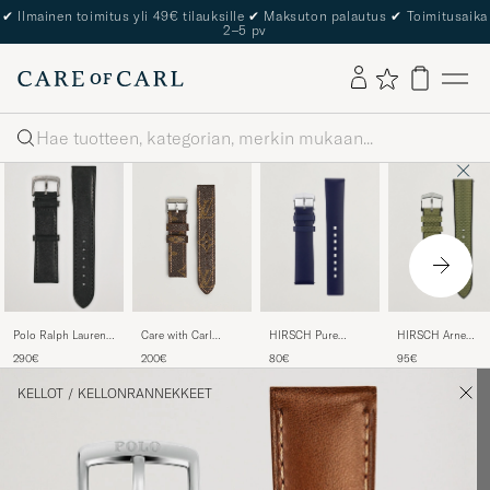
The Care of Carl Passport
Haku
Polo Ralph Lauren
HIRSCH Pure
HIRSCH Arne
Care with Carl
Sporting Leather
Natural Rubber
Sailcloth Effect
Watch Strap Re-
290€
80€
95€
200€
Strap Black
Watch Strap Blue
Performance Watc
made Louis Vuitton
Strap Olive
Monogram
KELLOT
/
KELLONRANNEKKEET