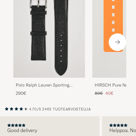
Polo Ralph Lauren Sporting
HIRSCH Pure Natura
Leather Strap Black
Watch Strap Orange
Tavallinen hinta
Alennettu hinta
290€
80€
40€
4.70/5
2463 TUOTEARVOSTELUA
Good delivery
Helppoa. N