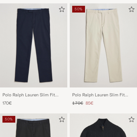
50%
Polo Ralph Lauren Slim Fit
Polo Ralph Lauren Slim Fit
Stretch Chinos Aviator Navy
Stretch Chinos Beige
Tavallinen hinta
Alennettu hinta
170€
170€
85€
50%