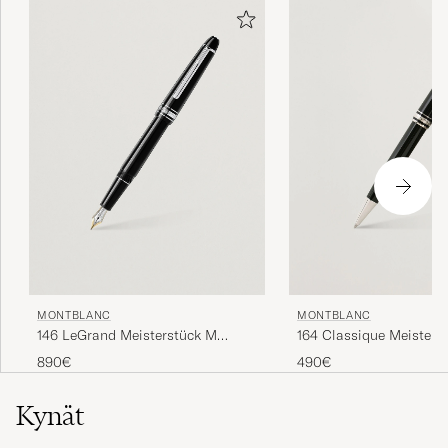
MONTBLANC
MONTBLANC
146 LeGrand Meisterstück M
164 Classique Meisters
Fountain Pen Platinum Line
Ballpoint Pen Platinum
890€
490€
Kynät