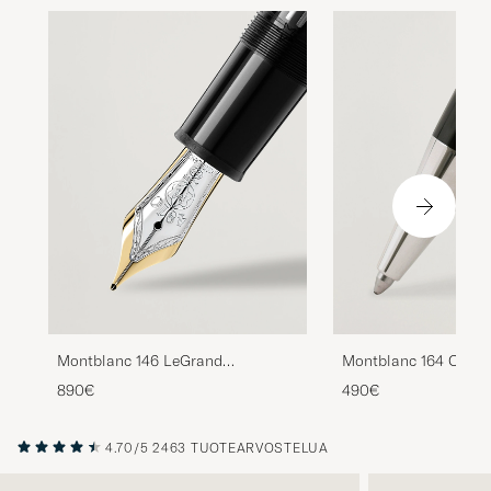
Montblanc 146 LeGrand
Montblanc 164 Class
Meisterstück M Fountain Pen
Meisterstück Ballpoi
890€
490€
Platinum Line
Platinum Line
4.70/5
2463 TUOTEARVOSTELUA