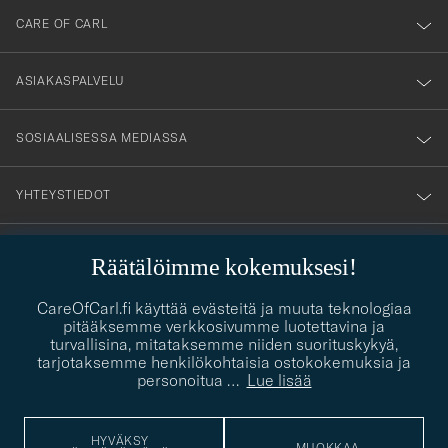
till
CARE OF CARL
vårt
nyhetsbrev!
ASIAKASPALVELU
SOSIAALISESSA MEDIASSA
YHTEYSTIEDOT
Räätälöimme kokemuksesi!
PUKEUTUMISNEUVONTA
CareOfCarl.fi käyttää evästeitä ja muuta teknologiaa
Kaipaatko apua oman tyylisi löytämiseen? Me autamme sinua
pitääksemme verkkosivumme luotettavina ja
contact@careofcarl.com
mielellämme!
turvallisina, mitataksemme niiden suorituskykyä,
tarjotaksemme henkilökohtaisia ostokokemuksia ja
PUKEUTUMISNEUVONTA
personoitua
…
Lue lisää
HYVÄKSY
MUOKKAA