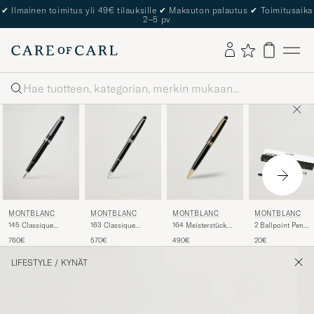
✔
Ilmainen toimitus yli 49€ tilauksille
✔
Maksuton palautus
✔
Toimitusaika
2–5 pv
Haku
MONTBLANC
MONTBLANC
MONTBLANC
MONTBLANC
145 Classique
163 Classique
164 Meisterstück
2 Ballpoint Pen
Meisterstück F
Meisterstück
Ballpoint Pen Black
Refills Mystery
760€
570€
490€
20€
Fountain Pen
Rollerball Pen
Black
Platinum Line
Platinum Line
LIFESTYLE
/
KYNÄT