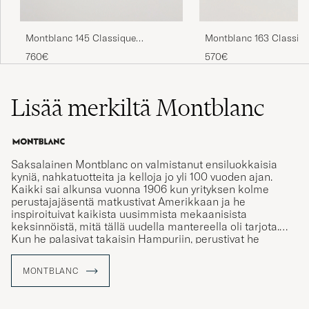
Montblanc 145 Classique
Montblanc 163 Classiq
Meisterstück F Fountain Pen
Meisterstück Rollerball
760€
570€
Platinum Line
Platinum Line
Lisää merkiltä Montblanc
Saksalainen Montblanc on valmistanut ensiluokkaisia
kyniä, nahkatuotteita ja kelloja jo yli 100 vuoden ajan.
Kaikki sai alkunsa vuonna 1906 kun yrityksen kolme
perustajajäsentä matkustivat Amerikkaan ja he
inspiroituivat kaikista uusimmista mekaanisista
keksinnöistä, mitä tällä uudella mantereella oli tarjota.
Kun he palasivat takaisin Hampuriin, perustivat he
Montblancin, joka mullisti käsinkirjoitustaidon heidän
kirjoitusvälineidensä ansiosta.
MONTBLANC