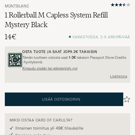
MONTBLANC
1 Rollerball M Capless System Refill
Mystery Black
14€
VARASTOSSA, 2-5 ARKIPÄIVÄÄ
OSTA TUOTE JA SAAT JOPA
2€
TAKAISIN
Tämän tuotteen ostosta saat
1-2€
takaisin Passport Store Credits
-hyvityksinä.
Kirjaudu sisään tai rekisteröidy nyt
Lisätietoja
LISÄÄ OSTOSKORIIN
MIKSI OSTAA CARE OF CARLILTA?
Ilmainen toimitus yli 49€ tilauksille