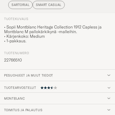
SARTORIAL
SMART CASUAL
TUOTEKUVAUS
• Sopii Montblanc Heritage Collection 1912 Capless ja
Montblanc M pallokärkikynä -malleihin.
• Kärjenkoko: Medium
• 1-pakkaus.
TUOTENUMERO
22766510
PESUOHJEET JA MUUT TIEDOT
TUOTEARVOSTELUT
MONTBLANC
Rask levering, fin kommunikasjon og supert
produkt.
TOIMITUS JA PALAUTUS