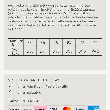
Vyön koko ilmoittaa pituuden soljesta keskimmäiseen
reikään. Jos koko on ilmoitettu tuumina, lisää 2 tuumaa
(noin 5 cm) housukokoosi tuumina löytääksesi oikean
pituuden. Vältä valitsemasta vyötä, joka vastaa täsmälleen
vyötärön- tai housujen kokoasi, sillä se ei anna tarpeeksi
säätövaraa. Katso taulukosta housukokojen likimääräinen
muunnos.
Housujen
44
46
48
50
52
54
koko
Vyön
W32
W34
W36
W38
W40
W42
koko
MIKSI OSTAA CARE OF CARLILTA?
Ilmainen toimitus yli 49€ tilauksille
Ilmainen palautus
TURVALLINEN MAKSU