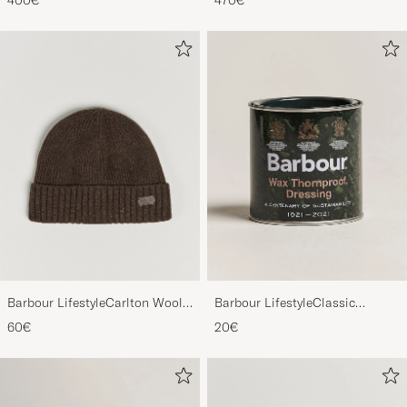
400€
470€
Barbour LifestyleCarlton Wool
Barbour LifestyleClassic
BeanieMid Brown
Thornproof Dressing
60€
20€