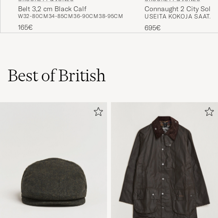
Belt 3,2 cm Black Calf
Connaught 2 City Sole 
W32-80CM
34-85CM
36-90CM
38-95CM
USEITA KOKOJA SAATAV
165€
695€
Best of British