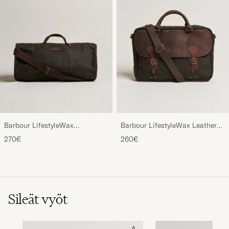
Barbour LifestyleWax
Barbour LifestyleWax Leather
HoldallOlive
Briefcase Olive
270€
260€
Sileät vyöt