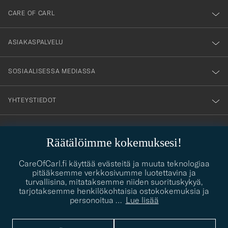
till
CARE OF CARL
vårt
nyhetsbrev!
ASIAKASPALVELU
SOSIAALISESSA MEDIASSA
YHTEYSTIEDOT
Räätälöimme kokemuksesi!
PUKEUTUMISNEUVONTA
Kaipaatko apua oman tyylisi löytämiseen? Me autamme sinua
CareOfCarl.fi käyttää evästeitä ja muuta teknologiaa
contact@careofcarl.com
mielellämme!
pitääksemme verkkosivumme luotettavina ja
turvallisina, mitataksemme niiden suorituskykyä,
PUKEUTUMISNEUVONTA
tarjotaksemme henkilökohtaisia ostokokemuksia ja
personoitua
…
Lue lisää