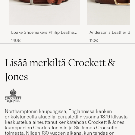
Loake Shoemakers Philip Leather
Anderson's Leather Bel
Belt Mahogany
Cognac
140€
110€
Lisää merkiltä Crockett &
Jones
Northamptonin kaupungissa, Englannissa kenkiin
erikoistuneella alueella, perustettiin vuonna 1879 kiivasta
keskustelua aiheuttanut kenkätehdas Crockett & Jones
kumppanien Charles Jonesin ja Sir James Crocketin
toimesta. Niiden 130 vuoden aikana, kun tehdas on