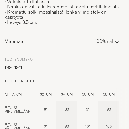
• Valmistettu Italiassa.
• Nahka on valikoitu Euroopan johtavista parkitsimoista.
• Kromattu solki messingistä, jonka viimeistely on
käsityötä.
• Leveys 3,5 cm.
Materiaali:
100% nahka
TUOTENUMERO
19901911
TUOTTEEN KOOT
MITTA (CM)
32TUM
34TUM
36TUM
38TUM
PITUUS
81
86
91
96
KIREIMMILLÄÄN
PITUUS
91
96
101
106
VÄLJIMMILLÄÄN