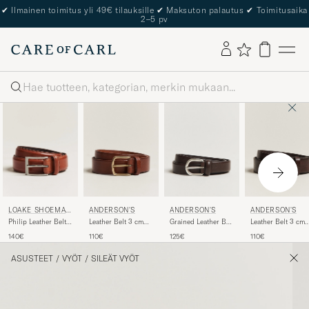
✔
Ilmainen toimitus yli 49€ tilauksille
✔
Maksuton palautus
✔
Toimitusaika
2–5 pv
Haku
LOAKE SHOEMAK
ANDERSON'S
ANDERSON'S
ANDERSON'S
ERS
Philip Leather Belt
Leather Belt 3 cm
Grained Leather Belt
Leather Belt 3 cm
Mahogany
Cognac
2,5 cm Dark Brown
Dark Brown
140€
110€
125€
110€
ASUSTEET
/
VYÖT
/
SILEÄT VYÖT