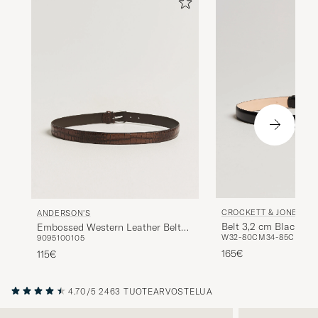
CROCKETT & JONES
ANDERSON'S
Belt 3,2 cm Black Cal
Embossed Western Leather Belt
W32-80CM
34-85CM
36
90
95
100
105
Tan
165€
115€
4.70/5
2463 TUOTEARVOSTELUA