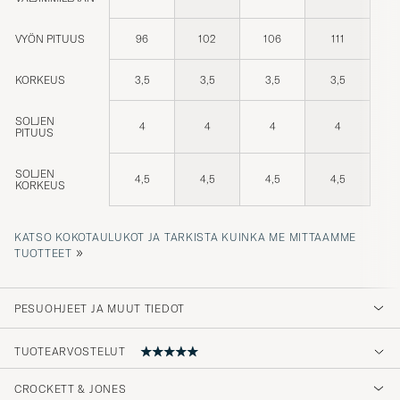
VYÖN PITUUS
96
102
106
111
KORKEUS
3,5
3,5
3,5
3,5
SOLJEN
4
4
4
4
PITUUS
SOLJEN
4,5
4,5
4,5
4,5
KORKEUS
KATSO KOKOTAULUKOT JA TARKISTA KUINKA ME MITTAAMME
»
TUOTTEET
PESUOHJEET JA MUUT TIEDOT
TUOTEARVOSTELUT
CROCKETT & JONES