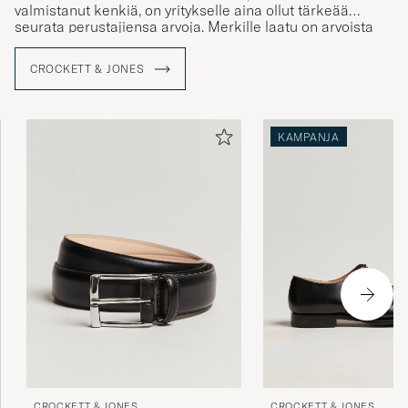
valmistanut kenkiä, on yritykselle aina ollut tärkeää
seurata perustajiensa arvoja. Merkille laatu on arvoista
tärkein ja se merkitsee huomion kiinnittämistä
yksityiskohtiin
, sekä kestäviä toimintatapoja.
CROCKETT & JONES
Valmistettavien kenkien tulee olla tietenkin myös
mukavat jalkaan. Näitä samoja arvoja nykyinen
Jonesin sukupolvi ylpeästi varjelee.
KAMPANJA
CROCKETT & JONES
CROCKETT & JONES