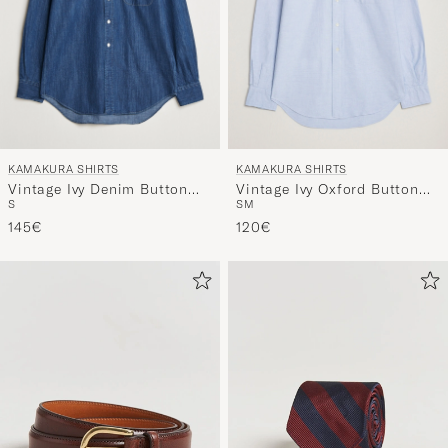
KAMAKURA SHIRTS
KAMAKURA SHIRTS
Vintage Ivy Denim Button
Vintage Ivy Oxford Button
S
S
M
Down Shirt Dark Blue
Down Shirt Light Blue
145€
120€