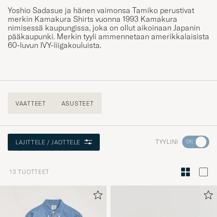
Yoshio Sadasue ja hänen vaimonsa Tamiko perustivat
merkin Kamakura Shirts vuonna 1993 Kamakura
nimisessä kaupungissa, joka on ollut aikoinaan Japanin
pääkaupunki. Merkin tyyli ammennetaan amerikkalaisista
60-luvun IVY-liigakouluista.
VAATTEET
ASUSTEET
Aktivoi
TYYLINI
LAJITTELE / JAOTTELE
Minun
tyylini
13
TUOTTEET
Tyylineuv
avulla
ja