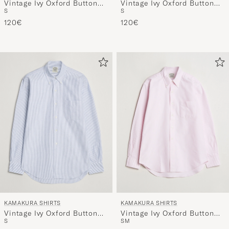
Vintage Ivy Oxford Button
Vintage Ivy Oxford Button
S
S
Down Shirt Beige
Down Shirt Green Stripe
120€
120€
KAMAKURA SHIRTS
KAMAKURA SHIRTS
Vintage Ivy Oxford Button
Vintage Ivy Oxford Button
S
S
M
Down Shirt Blue Stripe
Down Shirt Pink Stripe