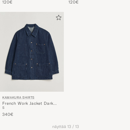
120€
120€
KAMAKURA SHIRTS
French Work Jacket Dark
S
Denim
340€
näyttää
13
/
13