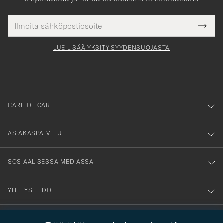
Sähköpostiosoite
Tack
kollinen
Submi
för
tieto
Newsl
Form
LUE LISÄÄ YKSITYISYYDENSUOJASTA
att
du
anmälde
dig
till
CARE OF CARL
vårt
nyhetsbrev!
ASIAKASPALVELU
SOSIAALISESSA MEDIASSA
YHTEYSTIEDOT