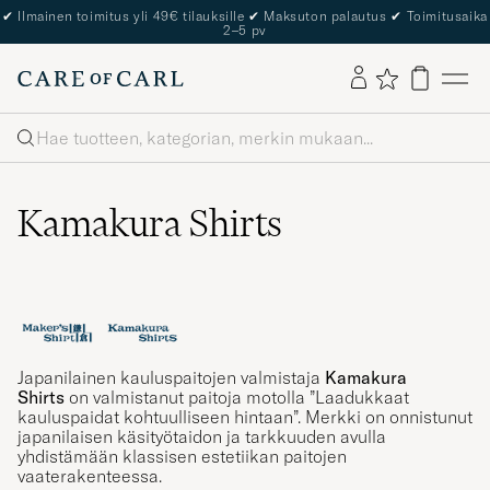
✔
Ilmainen toimitus yli 49€ tilauksille
✔
Maksuton palautus
✔
Toimitusaika
2–5 pv
Haku
Kamakura Shirts
Japanilainen kauluspaitojen valmistaja
Kamakura
Shirts
on valmistanut paitoja motolla ”Laadukkaat
kauluspaidat kohtuulliseen hintaan”. Merkki on onnistunut
japanilaisen käsityötaidon ja tarkkuuden avulla
yhdistämään klassisen estetiikan paitojen
vaaterakenteessa.