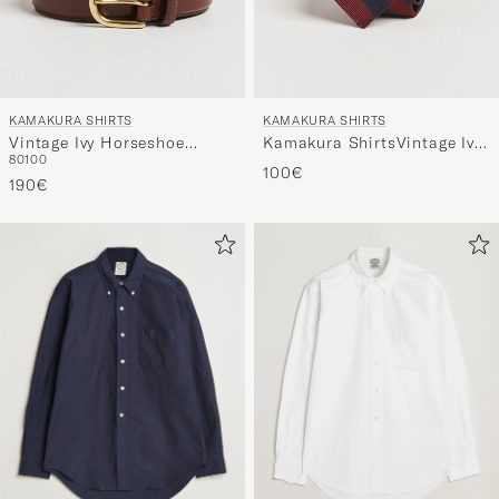
KAMAKURA SHIRTS
KAMAKURA SHIRTS
Vintage Ivy Horseshoe
Kamakura ShirtsVintage Ivy
80
100
Buckle Belt Brown
Regimental Stripe Silk
100€
190€
TieNavy/Burgundy