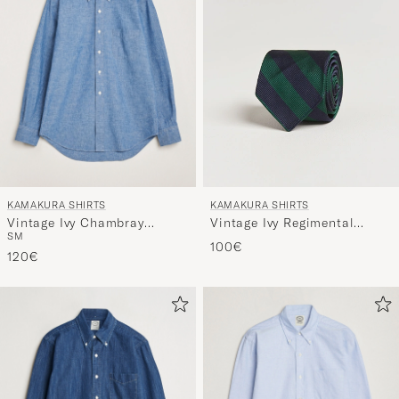
saat
omaan
tyyliisi
sopivan
lajittelun
tuotteille
KAMAKURA SHIRTS
KAMAKURA SHIRTS
Vintage Ivy Chambray
Vintage Ivy Regimental
S
M
Button Down Shirt Blue
Stripe Silk Tie Navy/Green
100€
120€