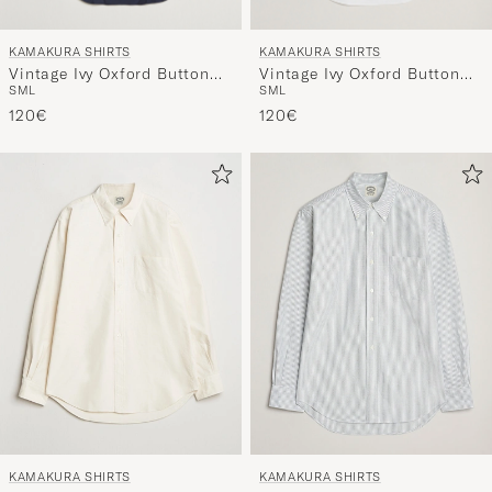
KAMAKURA SHIRTS
KAMAKURA SHIRTS
Vintage Ivy Oxford Button
Vintage Ivy Oxford Button
S
M
L
S
M
L
Down Shirt Navy
Down Shirt White
120€
120€
KAMAKURA SHIRTS
KAMAKURA SHIRTS