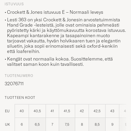
ISTUVUUS
Crockett & Jones istuvuus E – Normaali leveys
Lesti 363 on yksi Crockett & Jonesin arvostetuimmista
Hand Grade -lesteistä, jolle ovat ominaisia pehmeästi
pyöristetty kärki ja käyttömukavuutta korostava istuvuus.
Kapeampi kantarakenne ja tasapainoinen muoto
tarjoavat vakautta, hyvän holvikaaren tuen ja elegantin
siluetin, joka sopii erinomaisesti sekä oxford-kenkiin
että loafereihin.
Kengät ovat normaalia kokoa. Suosittelemme, että
valitset saman koon kuin tavallisesti.
TUOTENUMERO
32076711
TUOTTEEN KOOT
EU
40
40,5
41
41,5
42
42,5
43
43,5
UK
6
6,5
7
7,5
8
8,5
9
9,5