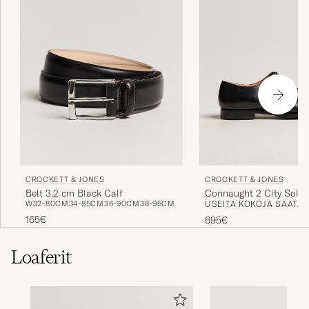
CROCKETT & JONES
CROCKETT & JONES
Belt 3,2 cm Black Calf
Connaught 2 City Sole 
W32-80CM
34-85CM
36-90CM
38-95CM
USEITA KOKOJA SAATAV
165€
695€
Loaferit