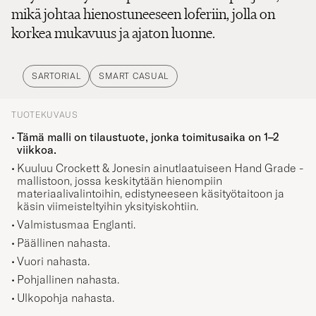
mikä johtaa hienostuneeseen loferiin, jolla on
korkea mukavuus ja ajaton luonne.
SARTORIAL
SMART CASUAL
TUOTEKUVAUS
Tämä malli on tilaustuote, jonka toimitusaika on 1–2
viikkoa.
Kuuluu Crockett & Jonesin ainutlaatuiseen Hand Grade -
mallistoon, jossa keskitytään hienompiin
materiaalivalintoihin, edistyneeseen käsityötaitoon ja
käsin viimeisteltyihin yksityiskohtiin.
Valmistusmaa Englanti.
Päällinen nahasta.
Vuori nahasta.
Pohjallinen nahasta.
Ulkopohja nahasta.