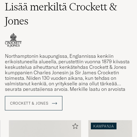
Lisää merkiltä Crockett &
Jones
Northamptonin kaupungissa, Englannissa kenkiin
erikoistuneella alueella, perustettiin vuonna 1879 kiivasta
keskustelua aiheuttanut kenkätehdas Crockett & Jones
kumppanien Charles Jonesin ja Sir James Crocketin
toimesta. Niiden 130 vuoden aikana, kun tehdas on
valmistanut kenkiä, on yritykselle aina ollut tärkeää
seurata perustajiensa arvoja. Merkille laatu on arvoista
tärkein ja se merkitsee huomion kiinnittämistä
yksityiskohtiin
, sekä kestäviä toimintatapoja.
CROCKETT & JONES
Valmistettavien kenkien tulee olla tietenkin myös
mukavat jalkaan. Näitä samoja arvoja nykyinen
Jonesin sukupolvi ylpeästi varjelee.
KAMPANJA