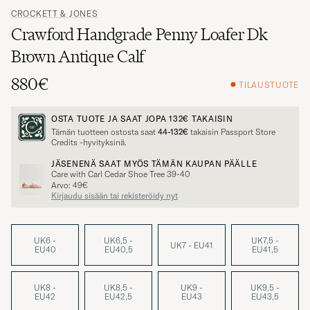
CROCKETT & JONES
Crawford Handgrade Penny Loafer Dk
Brown Antique Calf
880€
TILAUSTUOTE
OSTA TUOTE JA SAAT JOPA
132€
TAKAISIN
Tämän tuotteen ostosta saat
44-132€
takaisin Passport Store
Credits -hyvityksinä.
JÄSENENÄ SAAT MYÖS TÄMÄN KAUPAN PÄÄLLE
Care with Carl Cedar Shoe Tree 39-40
Arvo: 49€
Kirjaudu sisään tai rekisteröidy nyt
UK6 -
UK6,5 -
UK7,5 -
UK7 - EU41
EU40
EU40,5
EU41,5
UK8 -
UK8,5 -
UK9 -
UK9,5 -
EU42
EU42,5
EU43
EU43,5