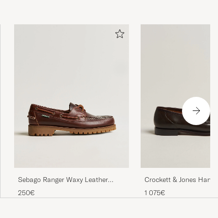
Sebago Ranger Waxy Leather
Crockett & Jones Harva
Loafer Brown Gum
Brown Shell Cordovan
250€
1 075€