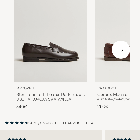
MYRQVIST
PARABOOT
Stenhammar II Loafer Dark Brown
Coraux Moccasin Am
USEITA KOKOJA SAATAVILLA
43,5
43
44,5
44
45,5
45
46
Calf
250€
340€
4.70/5
2463 TUOTEARVOSTELUA