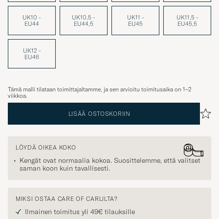
UK10 -
UK10,5 -
UK11 -
UK11,5 -
EU44
EU44,5
EU45
EU45,5
UK12 -
EU46
Tämä malli tilataan toimittajaltamme, ja sen arvioitu toimitusaika on 1–2
viikkoa.
LISÄÄ OSTOSKORIIN
LÖYDÄ OIKEA KOKO
Kengät ovat normaalia kokoa. Suosittelemme, että valitset
saman koon kuin tavallisesti.
MIKSI OSTAA CARE OF CARLILTA?
Ilmainen toimitus yli 49€ tilauksille