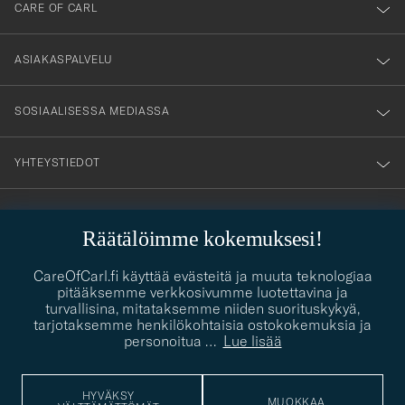
till
CARE OF CARL
vårt
nyhetsbrev!
ASIAKASPALVELU
SOSIAALISESSA MEDIASSA
YHTEYSTIEDOT
Räätälöimme kokemuksesi!
PUKEUTUMISNEUVONTA
Kaipaatko apua oman tyylisi löytämiseen? Me autamme sinua
CareOfCarl.fi käyttää evästeitä ja muuta teknologiaa
contact@careofcarl.com
mielellämme!
pitääksemme verkkosivumme luotettavina ja
turvallisina, mitataksemme niiden suorituskykyä,
PUKEUTUMISNEUVONTA
tarjotaksemme henkilökohtaisia ostokokemuksia ja
personoitua
…
Lue lisää
HYVÄKSY
© Care of Carl 2026
MUOKKAA