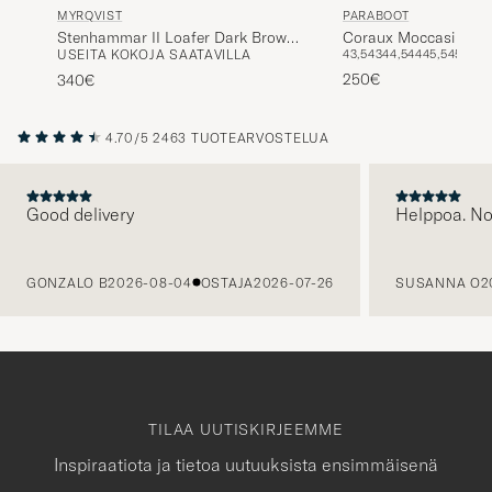
MYRQVIST
PARABOOT
Stenhammar II Loafer Dark Brown
Coraux Moccasin Am
USEITA KOKOJA SAATAVILLA
43,5
43
44,5
44
45,5
45
46
Calf
250€
340€
4.70/5
2463 TUOTEARVOSTELUA
Good delivery
Helppoa. N
EDELLINEN
GONZALO B
2026-08-04
OSTAJA
2026-07-26
SUSANNA O
2
TILAA UUTISKIRJEEMME
Inspiraatiota ja tietoa uutuuksista ensimmäisenä