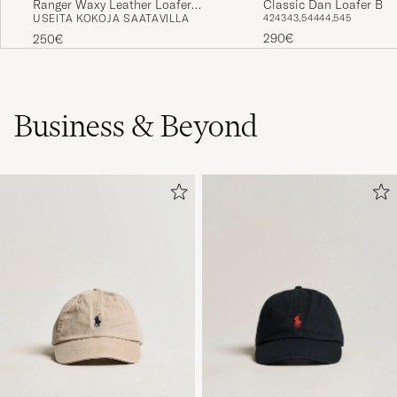
Ranger Waxy Leather Loafer
Classic Dan Loafer Bla
USEITA KOKOJA SAATAVILLA
42
43
43,5
44
44,5
45
Brown Gum
290€
250€
Business & Beyond