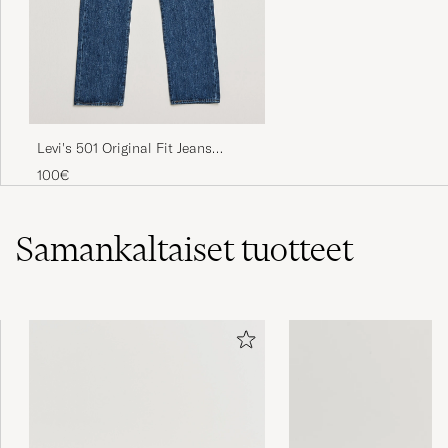
Små i størrelsen
HANS M
OSTETTU OSOITTEESSA CAREOFCARL.NO
De var kjempefine og veldig rask levering.
Levi's 501 Original Fit Jeans
Stonewash
Men, dessverre så var de får små.
100€
ELISABETH A
OSTETTU OSOITTEESSA CAREOFCARL.NO
Samankaltaiset
tuotteet