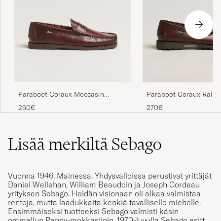
Paraboot Coraux Moccasin
Paraboot Coraux Raid 
America
America
250€
270€
Lisää merkiltä Sebago
Vuonna 1946, Mainessa, Yhdysvalloissa perustivat yrittäjät
Daniel Wellehan, William Beaudoin ja Joseph Cordeau
yrityksen Sebago. Heidän visionaan oli alkaa valmistaa
rentoja, mutta laadukkaita kenkiä tavalliselle miehelle.
Ensimmäiseksi tuotteeksi Sebago valmisti käsin
ommellun Penny-mokkasiinin. 1970-luvulla Sebago esitteli