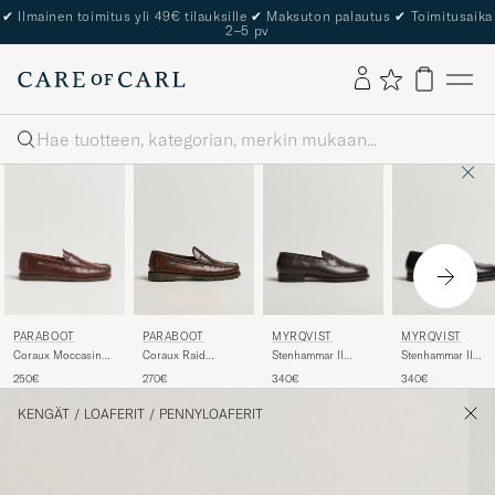
✔
Ilmainen toimitus yli 49€ tilauksille
✔
Maksuton palautus
✔
Toimitusaika
2–5 pv
Haku
PARABOOT
MYRQVIST
MYRQVIST
PARABOOT
Coraux Moccasin
Stenhammar II
Stenhammar II
Coraux Raid
America
Loafer Dark Brown
Loafer Black Calf
Moccasin America
250€
340€
340€
270€
Calf
KENGÄT
/
LOAFERIT
/
PENNYLOAFERIT