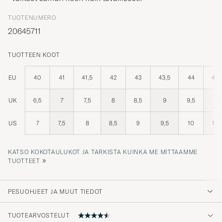
TUOTENUMERO
20645711
TUOTTEEN KOOT
EU
40
41
41,5
42
43
43,5
44
44,
UK
6,5
7
7,5
8
8,5
9
9,5
10
US
7
7,5
8
8,5
9
9,5
10
10,
KATSO KOKOTAULUKOT JA TARKISTA KUINKA ME MITTAAMME
»
TUOTTEET
PESUOHJEET JA MUUT TIEDOT
TUOTEARVOSTELUT