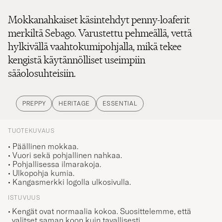
Mokkanahkaiset käsintehdyt penny-loaferit
merkiltä Sebago. Varustettu pehmeällä, vettä
hylkivällä vaahtokumipohjalla, mikä tekee
kengistä käytännölliset useimpiin
sääolosuhteisiin.
PREPPY
HERITAGE
ESSENTIAL
TUOTEKUVAUS
• Päällinen mokkaa.
• Vuori sekä pohjallinen nahkaa.
• Pohjallisessa ilmarakoja.
• Ulkopohja kumia.
• Kangasmerkki logolla ulkosivulla.
ISTUVUUS
Kengät ovat normaalia kokoa. Suosittelemme, että
valitset saman koon kuin tavallisesti.