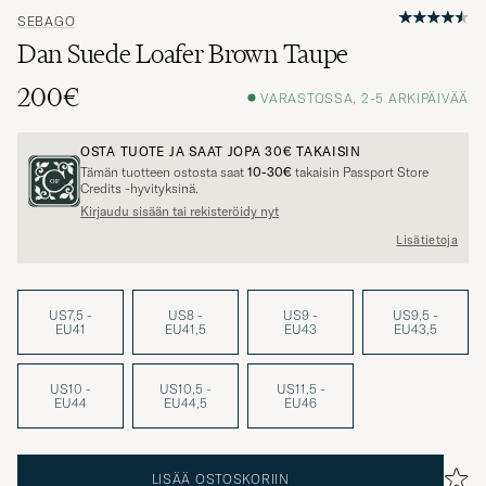
SEBAGO
Dan Suede Loafer Brown Taupe
200€
VARASTOSSA, 2-5 ARKIPÄIVÄÄ
OSTA TUOTE JA SAAT JOPA
30€
TAKAISIN
Tämän tuotteen ostosta saat
10-30€
takaisin Passport Store
Credits -hyvityksinä.
Kirjaudu sisään tai rekisteröidy nyt
Lisätietoja
US7,5 -
US8 -
US9 -
US9,5 -
EU41
EU41,5
EU43
EU43,5
US10 -
US10,5 -
US11,5 -
EU44
EU44,5
EU46
LISÄÄ OSTOSKORIIN