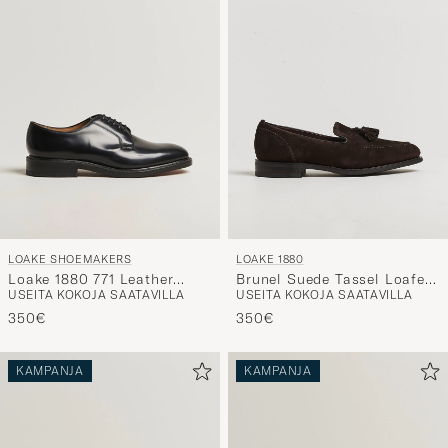
LOAKE SHOEMAKERS
LOAKE 1880
Loake 1880 771 Leather
Brunel Suede Tassel Loafer
USEITA KOKOJA SAATAVILLA
USEITA KOKOJA SAATAVILLA
Derby Black
Dark Brown
350€
350€
KAMPANJA
KAMPANJA