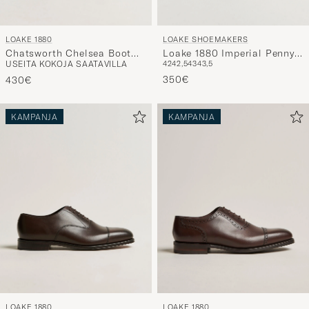
LOAKE 1880
LOAKE SHOEMAKERS
Chatsworth Chelsea Boot
Loake 1880 Imperial Penny
USEITA KOKOJA SAATAVILLA
42
42,5
43
43,5
Black Calf
Loafer Dark Brown
350€
430€
KAMPANJA
KAMPANJA
LOAKE 1880
LOAKE 1880