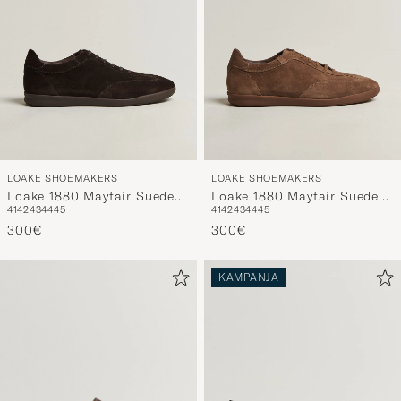
LOAKE SHOEMAKERS
LOAKE SHOEMAKERS
Loake 1880 Mayfair Suede
Loake 1880 Mayfair Suede
41
42
43
44
45
41
42
43
44
45
Dress Sneaker Dark Brown
Dress Sneaker Flint
300€
300€
KAMPANJA