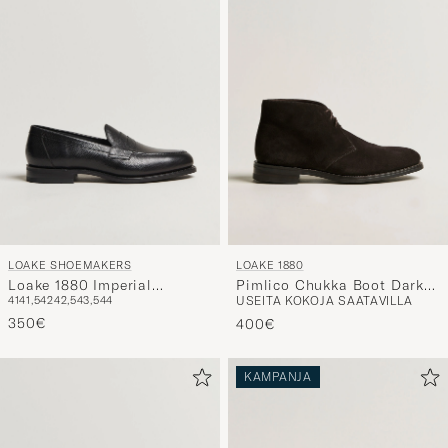
LOAKE SHOEMAKERS
LOAKE 1880
Loake 1880 Imperial
Pimlico Chukka Boot Dark
41
41,5
42
42,5
43,5
44
USEITA KOKOJA SAATAVILLA
Grained Penny Loafer Black
Brown Suede
350€
400€
KAMPANJA