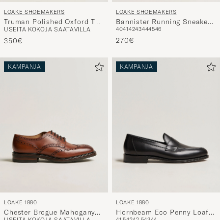
LOAKE SHOEMAKERS
LOAKE SHOEMAKERS
Truman Polished Oxford Toe
Bannister Running Sneaker
USEITA KOKOJA SAATAVILLA
40
41
42
43
44
45
46
Cap Black
Dark Brown Suede
270€
350€
KAMPANJA
KAMPANJA
LOAKE 1880
LOAKE 1880
Chester Brogue Mahogany
Hornbeam Eco Penny Loafer
USEITA KOKOJA SAATAVILLA
41,5
42
42,5
43
44