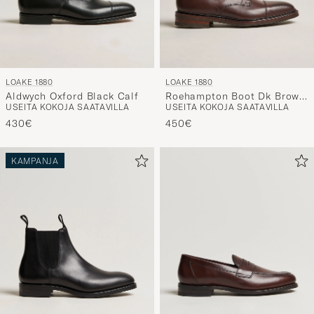
LOAKE 1880
LOAKE 1880
Aldwych Oxford Black Calf
Roehampton Boot Dk Brown
USEITA KOKOJA SAATAVILLA
USEITA KOKOJA SAATAVILLA
Burnished Calf
430€
450€
KAMPANJA