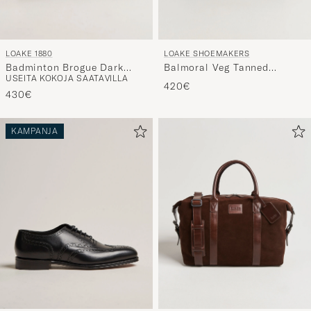
LOAKE 1880
LOAKE SHOEMAKERS
Badminton Brogue Dark
Balmoral Veg Tanned
USEITA KOKOJA SAATAVILLA
Brown Grain
Leather Overnight Bag
420€
Brown
430€
KAMPANJA