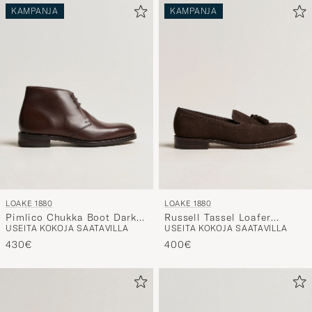
KAMPANJA
KAMPANJA
LOAKE 1880
LOAKE 1880
Pimlico Chukka Boot Dark
Russell Tassel Loafer
USEITA KOKOJA SAATAVILLA
USEITA KOKOJA SAATAVILLA
Brown Calf
Chocolate Brown Suede
430€
400€