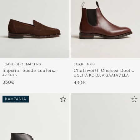
LOAKE SHOEMAKERS
LOAKE 1880
Imperial Suede Loafers
Chatsworth Chelsea Boot
42,5
43,5
USEITA KOKOJA SAATAVILLA
Brown
Brown Waxy Leather
350€
430€
KAMPANJA