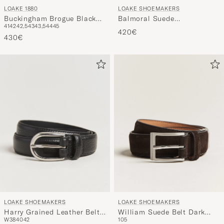
LOAKE 1880
LOAKE SHOEMAKERS
Buckingham Brogue Black
Balmoral Suede
41
42
42,5
43
43,5
44
45
Calf
Weekendbag Polo
420€
430€
LOAKE SHOEMAKERS
LOAKE SHOEMAKERS
Harry Grained Leather Belt
William Suede Belt Dark
W38
40
42
105
Black
Brown