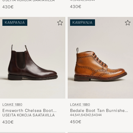
Burnished Calf
Black Calf
430€
430€
KAMPANJA
KAMPANJA
LOAKE 1880
LOAKE 1880
Emsworth Chelsea Boot
Bedale Boot Tan Burnished
USEITA KOKOJA SAATAVILLA
44,5
41,5
42
42,5
43
44
Dark Brown Leather
Calf
450€
430€