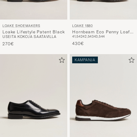
LOAKE SHOEMAKERS
LOAKE 1880
Loake Lifestyle Patent Black
Hornbeam Eco Penny Loafer
USEITA KOKOJA SAATAVILLA
41,5
42
42,5
43
43,5
44
Walnut
430€
270€
KAMPANJA