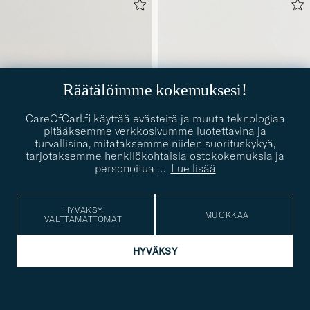
Räätälöimme kokemuksesi!
CareOfCarl.fi käyttää evästeitä ja muuta teknologiaa
pitääksemme verkkosivumme luotettavina ja
turvallisina, mitataksemme niiden suorituskykyä,
tarjotaksemme henkilökohtaisia ostokokemuksia ja
personoitua
…
Lue lisää
LOAKE SHOEMAKERS
LOAKE SHOEMAKERS
Tuscany Suede Loafer
Harry Grained Leather Belt
HYVÄKSY
MUOKKAA
VÄLTTÄMÄTTÖMÄT
41
42
44
45
W38
40
42
Denim
Dark Brown
240€
140€
HYVÄKSY
KAMPANJA
KAMPANJA