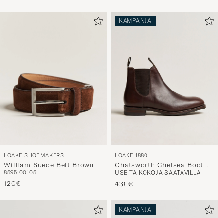
KAMPANJA
LOAKE SHOEMAKERS
LOAKE 1880
William Suede Belt Brown
Chatsworth Chelsea Boot
85
95
100
105
USEITA KOKOJA SAATAVILLA
Dk Brown Waxy Calf
120€
430€
KAMPANJA