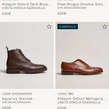
Aldwych Oxford Dark Brown
Fleet Brogue Shadow Sole
USEITA KOKOJA SAATAVILLA
41
41,5
42
42,5
43
43,5
45
Calf
Dark Brown Calf
430€
430€
KAMPANJA
LOAKE SHOEMAKERS
LOAKE 1880
Aquarius Grained
Aldwych Oxford Mahogany
41
41,5
42
42,5
43
43,5
44
USEITA KOKOJA SAATAVILLA
Lightweight Boot Dark
Burnished Calf
Brown
350€
430€