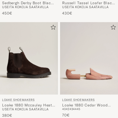
Sedbergh Derby Boot Black
Russell Tassel Loafer Black
USEITA KOKOJA SAATAVILLA
USEITA KOKOJA SAATAVILLA
Calf Grain
Calf
450€
430€
LOAKE SHOEMAKERS
LOAKE SHOEMAKERS
Loake 1880 Mccauley Heat
Loake 1880 Cedar Wood
USEITA KOKOJA SAATAVILLA
40
42
43
44
45
Sealed Chelsea Brown
Shoe Tree
Suede
70€
380€