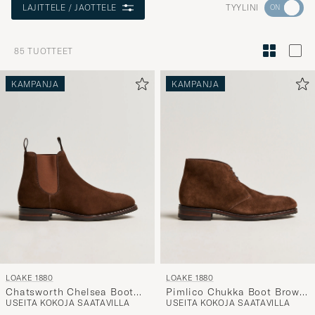
Aktivoi
TYYLINI
LAJITTELE / JAOTTELE
Minun
tyylini
85
TUOTTEET
Tyylineuv
avulla
KAMPANJA
KAMPANJA
ja
saat
omaan
tyyliisi
sopivan
lajittelun
tuotteille
LOAKE 1880
LOAKE 1880
Chatsworth Chelsea Boot
Pimlico Chukka Boot Brown
USEITA KOKOJA SAATAVILLA
USEITA KOKOJA SAATAVILLA
Tobacco Suede
Suede