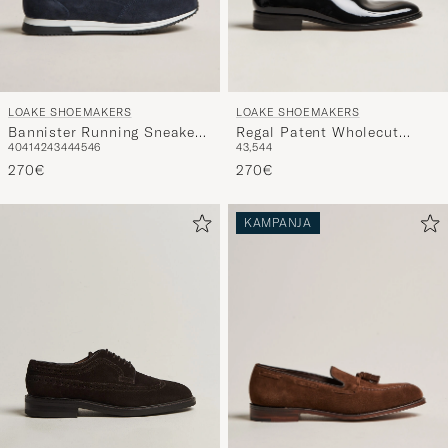
LOAKE SHOEMAKERS
LOAKE SHOEMAKERS
Bannister Running Sneaker
Regal Patent Wholecut
40
41
42
43
44
45
46
43,5
44
Navy Suede
Black
270€
270€
KAMPANJA