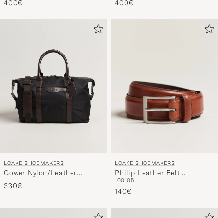
400€
400€
LOAKE SHOEMAKERS
LOAKE SHOEMAKERS
Philip Leather Belt
Gower Nylon/Leather
100
105
Mahogany
Holdall Black
330€
140€