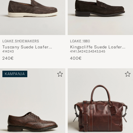
LOAKE SHOEMAKERS
LOAKE 1880
Tuscany Suede Loafer
Kingscliffe Suede Loafer
41
42
43
41
41,5
42
42,5
43
43,5
45
Anthracite
Dark Brown
240€
400€
KAMPANJA