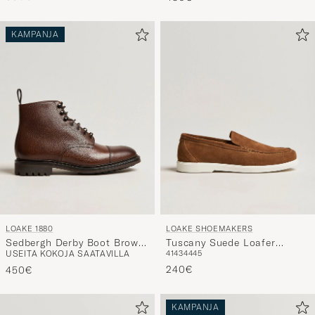
KAMPANJA
LOAKE 1880
LOAKE SHOEMAKERS
Sedbergh Derby Boot Brown
Tuscany Suede Loafer
USEITA KOKOJA SAATAVILLA
41
43
44
45
Grain Calf
Chestnut
240€
450€
KAMPANJA