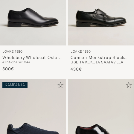
LOAKE 1880
LOAKE 1880
Wholebury Wholecut Oxford
Cannon Monkstrap Black
41,5
42,5
43
43,5
44
USEITA KOKOJA SAATAVILLA
Black Calf
Calf
500€
430€
KAMPANJA