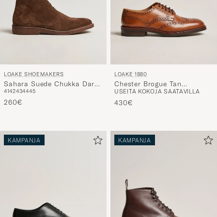
LOAKE 1880
LOAKE SHOEMAKERS
Chester Brogue Tan
Sahara Suede Chukka Dark
USEITA KOKOJA SAATAVILLA
41
42
43
44
45
Burnished Calf
Brown
260€
430€
KAMPANJA
KAMPANJA