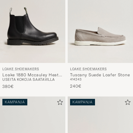
LOAKE SHOEMAKERS
LOAKE SHOEMAKERS
Loake 1880 Mccauley Heat
Tuscany Suede Loafer Stone
USEITA KOKOJA SAATAVILLA
41
42
43
Sealed Chelsea Black
Leather
240€
380€
KAMPANJA
KAMPANJA