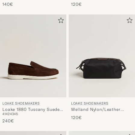
140€
120€
LOAKE SHOEMAKERS
LOAKE SHOEMAKERS
Loake 1880 Tuscany Suede
Welland Nylon/Leather
41
42
43
45
Loafer Chocolate
Washbag Black
120€
240€