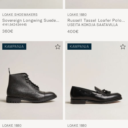
LOAKE 1880
LOAKE SHOEMAKERS
Russell Tassel Loafer Polo
Sovereign Longwing Suede
USEITA KOKOJA SAATAVILLA
41
41,5
42
43
44
45
Oiled Suede
Derby Dark Brown
360€
400€
KAMPANJA
KAMPANJA
LOAKE 1880
LOAKE 1880