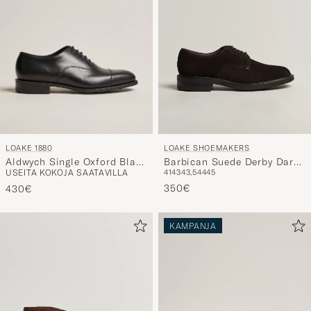
LOAKE 1880
LOAKE SHOEMAKERS
Aldwych Single Oxford Black
Barbican Suede Derby Dark
USEITA KOKOJA SAATAVILLA
41
43
43,5
44
45
Calf
Brown
350€
430€
KAMPANJA