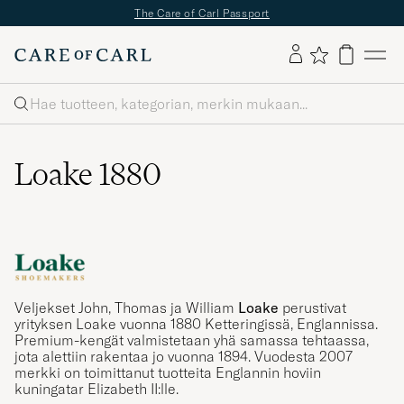
The Care of Carl Passport
Haku
Loake 1880
Veljekset John, Thomas ja William
Loake
perustivat
yrityksen Loake vuonna 1880 Ketteringissä, Englannissa.
Premium-kengät valmistetaan yhä samassa tehtaassa,
jota alettiin rakentaa jo vuonna 1894. Vuodesta 2007
merkki on toimittanut tuotteita Englannin hoviin
kuningatar Elizabeth II:lle.