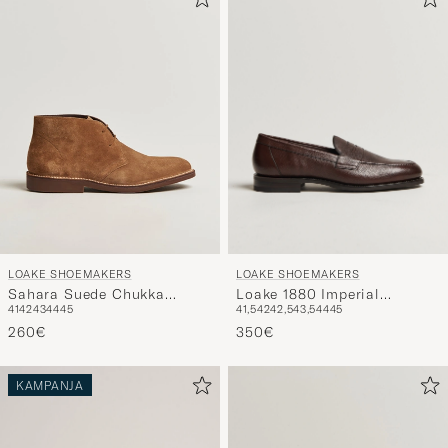
LOAKE SHOEMAKERS
LOAKE SHOEMAKERS
Loake 1880 Imperial
Sahara Suede Chukka
41,5
42
42,5
43,5
44
45
41
42
43
44
45
Grained Penny Loafer Dark
Chestnut
Brown
350€
260€
KAMPANJA