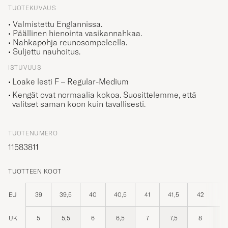
TUOTEKUVAUS
• Valmistettu Englannissa.
• Päällinen hienointa vasikannahkaa.
• Nahkapohja reunosompeleella.
• Suljettu nauhoitus.
ISTUVUUS
Loake lesti F – Regular-Medium
Kengät ovat normaalia kokoa. Suosittelemme, että
valitset saman koon kuin tavallisesti.
TUOTENUMERO
11583811
TUOTTEEN KOOT
EU
39
39,5
40
40,5
41
41,5
42
42
UK
5
5,5
6
6,5
7
7,5
8
8