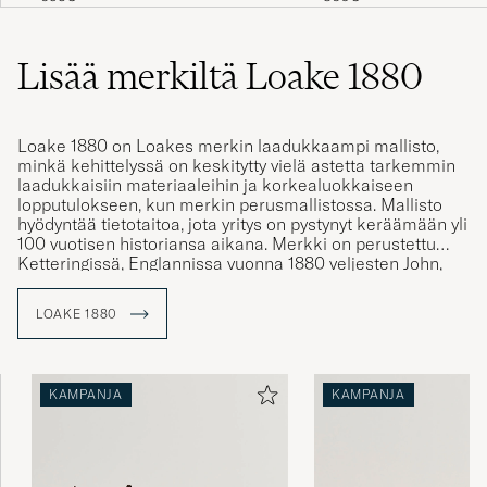
Lisää merkiltä Loake 1880
Loake 1880 on Loakes merkin laadukkaampi mallisto,
minkä kehittelyssä on keskitytty vielä astetta tarkemmin
laadukkaisiin materiaaleihin ja korkealuokkaiseen
lopputulokseen, kun merkin perusmallistossa. Mallisto
hyödyntää tietotaitoa, jota yritys on pystynyt keräämään yli
100 vuotisen historiansa aikana. Merkki on perustettu
Ketteringissä, Englannissa vuonna 1880 veljesten John,
Thomas ja William Loaken toimesta. Yritys on valmistanut
vuosien kuluessa yli 50 miljoonaa käsin valmistettua
LOAKE 1880
kenkäparia.
Yhden kenkäparin valmistukseen kuluu 8 viikkoa ja ne
valmistetaan reunospohjaus menetelmällä. Se tarkoittaa
KAMPANJA
KAMPANJA
sitä, että ritsi, reunos ja pohja kiinnitetään lukko-
ompeleilla toisiinsa. Kengät on tietenkin valmistettu
markkinoiden parhaista materiaaleista ensiluokkaisia
asiantuntemusta hyödyntäen.