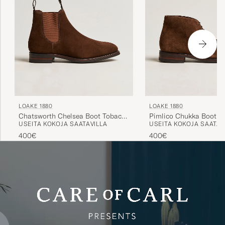
LOAKE 1880
LOAKE 1880
Chatsworth Chelsea Boot Tobacco
Pimlico Chukka Boot B
USEITA KOKOJA SAATAVILLA
USEITA KOKOJA SAATAV
Suede
Suede
400€
400€