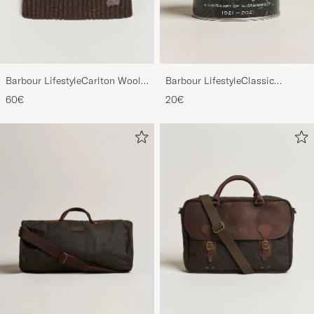
Barbour LifestyleCarlton Wool
Barbour LifestyleClassic
BeanieMid Brown
Thornproof Dressing
60€
20€