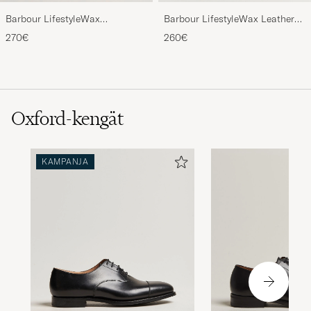
Barbour LifestyleWax
Barbour LifestyleWax Leather
HoldallOlive
Briefcase Olive
270€
260€
Oxford-kengät
KAMPANJA