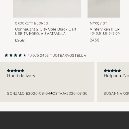
CROCKETT & JONES
MYRQVIST
Connaught 2 City Sole Black Calf
Vinterviken II Oxford
USEITA KOKOJA SAATAVILLA
40
40,5
41,5
43
43,5
44
45
245€
695€
4.70/5
2463 TUOTEARVOSTELUA
Good delivery
Helppoa. N
EDELLINEN
GONZALO B
2026-08-04
OSTAJA
2026-07-26
SUSANNA O
2