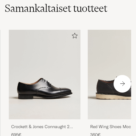
Samankaltaiset
tuotteet
Crockett & Jones Connaught 2
Red Wing Shoes Moc To
City Sole Black Calf
Black Prairie Leather
695€
360€