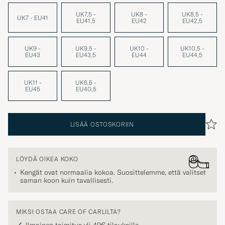
UK7,5 -
UK8 -
UK8,5 -
UK7 - EU41
EU41,5
EU42
EU42,5
UK9 -
UK9,5 -
UK10 -
UK10,5 -
EU43
EU43,5
EU44
EU44,5
UK11 -
UK6,5 -
EU45
EU40,5
LISÄÄ OSTOSKORIIN
LÖYDÄ OIKEA KOKO
Kengät ovat normaalia kokoa. Suosittelemme, että valitset
saman koon kuin tavallisesti.
MIKSI OSTAA CARE OF CARLILTA?