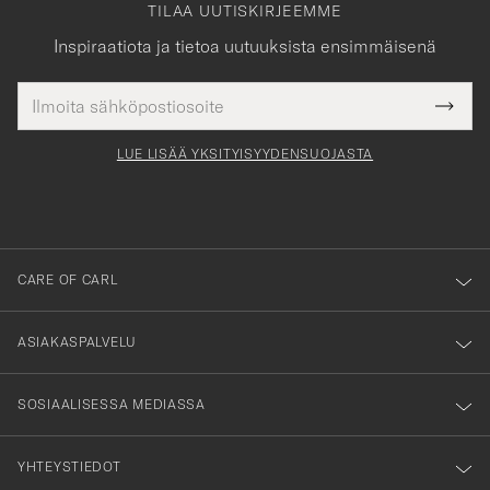
TILAA UUTISKIRJEEMME
Inspiraatiota ja tietoa uutuuksista ensimmäisenä
Sähköpostiosoite
Tack
kollinen
Submi
för
tieto
Newsl
Form
LUE LISÄÄ YKSITYISYYDENSUOJASTA
att
du
anmälde
dig
till
CARE OF CARL
vårt
nyhetsbrev!
ASIAKASPALVELU
SOSIAALISESSA MEDIASSA
YHTEYSTIEDOT