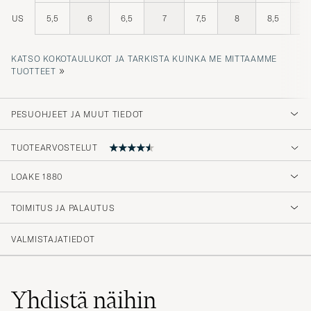
US
5,5
6
6,5
7
7,5
8
8,5
KATSO KOKOTAULUKOT JA TARKISTA KUINKA ME MITTAAMME
»
TUOTTEET
PESUOHJEET JA MUUT TIEDOT
TUOTEARVOSTELUT
LOAKE 1880
Väldigt nöjd med mina Loake. Hög kvalitet
och mycket sko för pengarna.
TOIMITUS JA PALAUTUS
PEDER L
OSTETTU OSOITTEESSA CAREOFCARL.SE
VALMISTAJATIEDOT
Yhdistä näihin