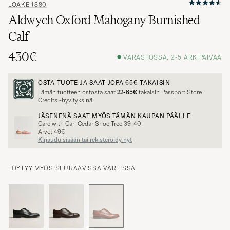
LOAKE 1880
Aldwych Oxford Mahogany Burnished
Calf
430€
VARASTOSSA, 2-5 ARKIPÄIVÄÄ
OSTA TUOTE JA SAAT JOPA
65€
TAKAISIN
Tämän tuotteen ostosta saat
22-65€
takaisin Passport Store
Credits -hyvityksinä.
JÄSENENÄ SAAT MYÖS TÄMÄN KAUPAN PÄÄLLE
Care with Carl Cedar Shoe Tree 39-40
Arvo: 49€
Kirjaudu sisään tai rekisteröidy nyt
LÖYTYY MYÖS SEURAAVISSA VÄREISSÄ