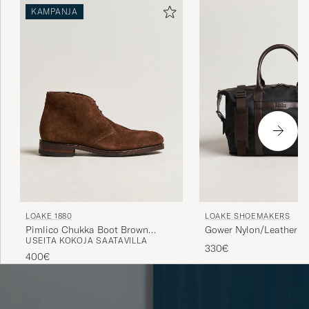
KAMPANJA
sitä, että ritsi, reunos ja pohja kiinnitetään lukko-
ompeleilla toisiinsa. Kengät on tietenkin valmistettu
markkinoiden parhaista materiaaleista ensiluokkaisia
asiantuntemusta hyödyntäen.
LOAKE 1880
LOAKE SHOEMAKERS
Pimlico Chukka Boot Brown
Gower Nylon/Leather Ho
USEITA KOKOJA SAATAVILLA
Suede
Black
330€
400€