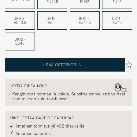
UK9,5 -
UK10 -
UK10,5 -
UK11 -
EU43,5
EU44
EU44,5
EU45
UK12 -
EU46
LISÄÄ OSTOSKORIIN
LÖYDÄ OIKEA KOKO
Kengät ovat normaalia kokoa. Suosittelemme, että valitset
saman koon kuin tavallisesti.
MIKSI OSTAA CARE OF CARLILTA?
Ilmainen toimitus yli 49€ tilauksille
Ilmainen palautus