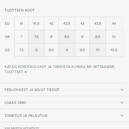
TUOTTEEN KOOT
EU
41
41,5
42
42,5
43
43,5
44
4
UK
7
7,5
8
8,5
9
9,5
10
1
US
7,5
8
8,5
9
9,5
10
10,5
KATSO KOKOTAULUKOT JA TARKISTA KUINKA ME MITTAAMME
»
TUOTTEET
PESUOHJEET JA MUUT TIEDOT
LOAKE 1880
TOIMITUS JA PALAUTUS
VALMISTAJATIEDOT