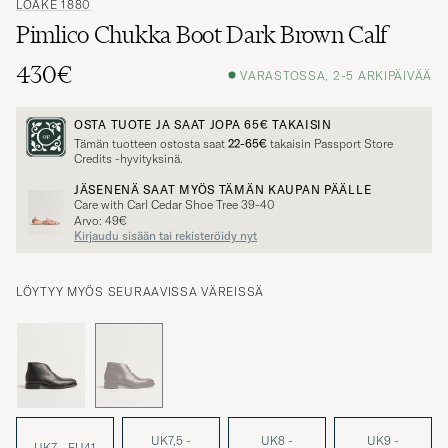
Pimlico Chukka Boot Dark Brown Calf
430€
VARASTOSSA, 2-5 ARKIPÄIVÄÄ
OSTA TUOTE JA SAAT JOPA
65€
TAKAISIN
Tämän tuotteen ostosta saat
22-65€
takaisin Passport Store
Credits -hyvityksinä.
JÄSENENÄ SAAT MYÖS TÄMÄN KAUPAN PÄÄLLE
Care with Carl Cedar Shoe Tree 39-40
Arvo: 49€
Kirjaudu sisään tai rekisteröidy nyt
LÖYTYY MYÖS SEURAAVISSA VÄREISSÄ
UK7,5 -
UK8 -
UK9 -
UK7 - EU41
EU41,5
EU42
EU43