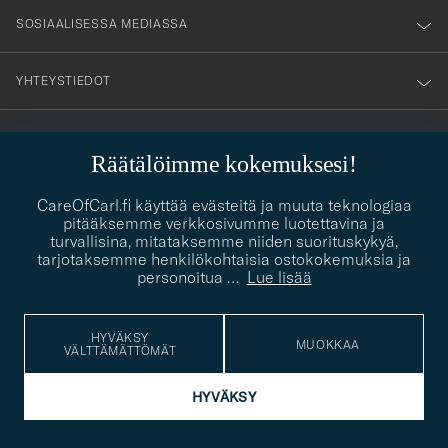
SOSIAALISESSA MEDIASSA
YHTEYSTIEDOT
PUKEUTUMISNEUVONTA
Räätälöimme kokemuksesi!
Kaipaatko apua oman tyylisi löytämiseen? Me autamme sinua
contact@careofcarl.com
CareOfCarl.fi käyttää evästeitä ja muuta teknologiaa
mielellämme!
pitääksemme verkkosivumme luotettavina ja
turvallisina, mitataksemme niiden suorituskykyä,
PUKEUTUMISNEUVONTA
tarjotaksemme henkilökohtaisia ostokokemuksia ja
personoitua
…
Lue lisää
© Care of Carl 2026
HYVÄKSY
MUOKKAA
VÄLTTÄMÄTTÖMÄT
HYVÄKSY