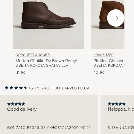
CROCKETT & JONES
LOAKE 1880
Molton Chukka Dk Brown Rough-
Pimlico Chukka Boot
USEITA KOKOJA SAATAVILLA
USEITA KOKOJA SAAT
Out Suede
Suede
610€
400€
4.70/5
2463 TUOTEARVOSTELUA
Good delivery
Helppoa. N
EDELLINEN
GONZALO B
2026-08-04
OSTAJA
2026-07-26
SUSANNA O
2