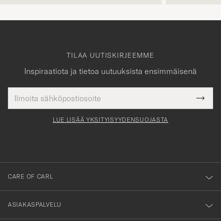
TILAA UUTISKIRJEEMME
Inspiraatiota ja tietoa uutuuksista ensimmäisenä
Sähköpostiosoite
Tack
kollinen
Submi
för
tieto
Newsl
Form
LUE LISÄÄ YKSITYISYYDENSUOJASTA
att
du
anmälde
dig
till
CARE OF CARL
vårt
nyhetsbrev!
ASIAKASPALVELU