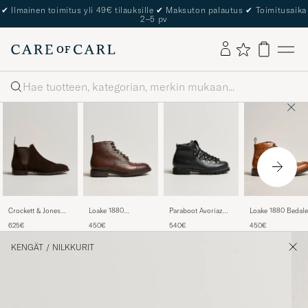
The Care of Carl Passport
Haku
Crockett & Jones
Loake 1880
Paraboot Avoriaz
Loake 1880 Bedale
Chelsea 8 Boot
Sedbergh Derby
Hiking Boot Black
Boot Tan Burnish
625€
450€
540€
450€
Dark Brown Suede
Boot Brown Grain
Calf
Calf
KENGÄT
/
NILKKURIT