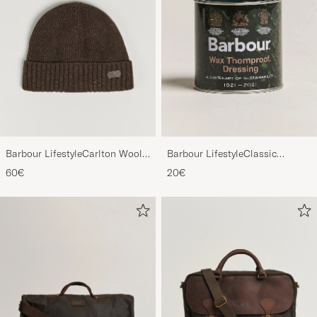
Barbour LifestyleCarlton Wool
Barbour LifestyleClassic
BeanieMid Brown
Thornproof Dressing
60€
20€