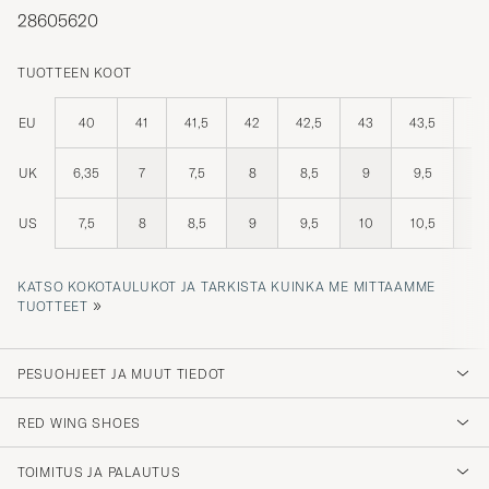
28605620
TUOTTEEN KOOT
EU
40
41
41,5
42
42,5
43
43,5
44
UK
6,35
7
7,5
8
8,5
9
9,5
10
US
7,5
8
8,5
9
9,5
10
10,5
11
KATSO KOKOTAULUKOT JA TARKISTA KUINKA ME MITTAAMME
»
TUOTTEET
PESUOHJEET JA MUUT TIEDOT
RED WING SHOES
TOIMITUS JA PALAUTUS