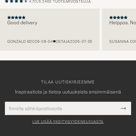
4.70/5
2463 TUOTEARVOSTELUA
Good delivery
Helppoa. N
EDELLINEN
GONZALO B
2026-08-04
OSTAJA
2026-07-26
SUSANNA O
2
TILAA UUTISKIRJEEMME
Inspiraatiota ja tietoa uutuuksista ensimmäisenä
Sähköpostiosoite
Tack
kollinen
Submi
för
tieto
Newsl
Form
LUE LISÄÄ YKSITYISYYDENSUOJASTA
att
du