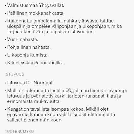
Valmistusmaa Yhdysvallat.
Päällinen mokkanahkasta.
Rakennettu ompelemalla, nahka yläosasta taittuu
ulospäin ja ompelee välipohjaan ja ulkopohjaan, mikä
tarjoaa kestävän ja taipuisan istuvuuden.
Vuori nahasta.
Pohjallinen nahasta.
Ulkopohja kumista.
Kiinnitys kangasnauhoilla.
ISTUVUUS
Istuvuus D - Normaali
Malli on rakennettu lestille 60, jolla on hieman leveämpi
istuvuus ja pyöristetty kärki, tarjoten runsaasti tilaa ja
erinomaista mukavuutta.
Kengät on tavallista isompaa kokoa. Mikäli olet
epävarma kahden koon välillä, suosittelemme että
valitset pienemmän koon.
TUOTENUMERO