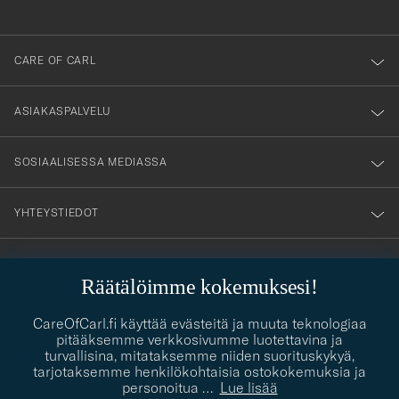
anmälde
dig
till
CARE OF CARL
vårt
nyhetsbrev!
ASIAKASPALVELU
SOSIAALISESSA MEDIASSA
YHTEYSTIEDOT
Räätälöimme kokemuksesi!
PUKEUTUMISNEUVONTA
Kaipaatko apua oman tyylisi löytämiseen? Me autamme sinua
CareOfCarl.fi käyttää evästeitä ja muuta teknologiaa
contact@careofcarl.com
mielellämme!
pitääksemme verkkosivumme luotettavina ja
turvallisina, mitataksemme niiden suorituskykyä,
PUKEUTUMISNEUVONTA
tarjotaksemme henkilökohtaisia ostokokemuksia ja
personoitua
…
Lue lisää