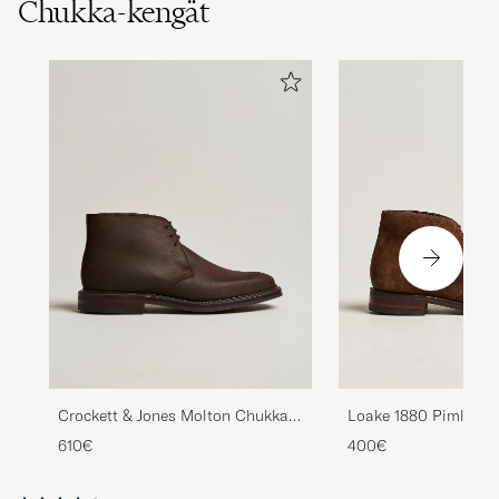
Chukka-kengät
Crockett & Jones Molton Chukka
Loake 1880 Pimlico 
Dk Brown Rough-Out Suede
Brown Suede
610€
400€