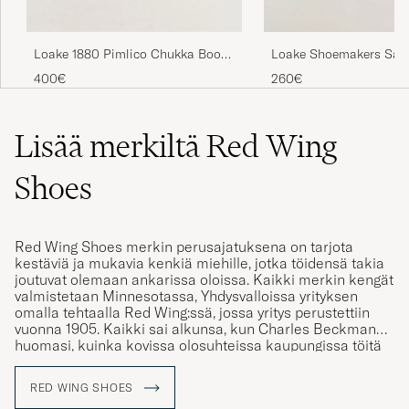
Loake 1880 Pimlico Chukka Boot
Loake Shoemakers Sah
Brown Suede
Chukka Dark Brown
400€
260€
Lisää merkiltä Red Wing
Shoes
Red Wing Shoes merkin perusajatuksena on tarjota
kestäviä ja mukavia kenkiä miehille, jotka töidensä takia
joutuvat olemaan ankarissa oloissa. Kaikki merkin kengät
valmistetaan Minnesotassa, Yhdysvalloissa yrityksen
omalla tehtaalla Red Wing:ssä, jossa yritys perustettiin
vuonna 1905. Kaikki sai alkunsa, kun Charles Beckman
huomasi, kuinka kovissa olosuhteissa kaupungissa töitä
tekevät miehet olivat. Tuolloin hän oivalsi, että he
tarvitsevat itsellensä kunnon työjalkineet. Siitä lähtien on
RED WING SHOES
yritys valmistanut jalkineita kaikille miehille Lähi-Idän