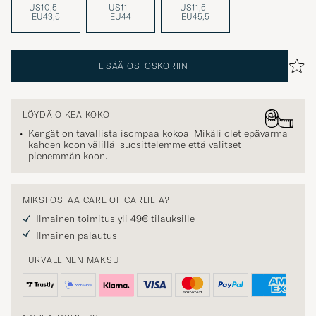
US10,5 -
US11 -
US11,5 -
EU43,5
EU44
EU45,5
LISÄÄ OSTOSKORIIN
LÖYDÄ OIKEA KOKO
Kengät on tavallista isompaa kokoa. Mikäli olet epävarma
kahden koon välillä, suosittelemme että valitset
pienemmän koon.
MIKSI OSTAA CARE OF CARLILTA?
Ilmainen toimitus yli 49€ tilauksille
Ilmainen palautus
TURVALLINEN MAKSU