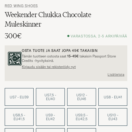
RED WING SHOES
Weekender Chukka Chocolate
Muleskinner
300€
VARASTOSSA, 2-5 ARKIPÄIVÄÄ
OSTA TUOTE JA SAAT JOPA
45€
TAKAISIN
Tämän tuotteen ostosta saat
15-45€
takaisin Passport Store
Credits -hyvityksinä.
Kirjaudu sisään tai rekisteröidy nyt
Lisätietoja
US7,5 -
US12 -
US7 - EU39
US8 - EU41
EU40
EU46
US8,5 -
US9 -
US9,5 -
US10 -
EU41,5
EU42
EU42,5
EU43