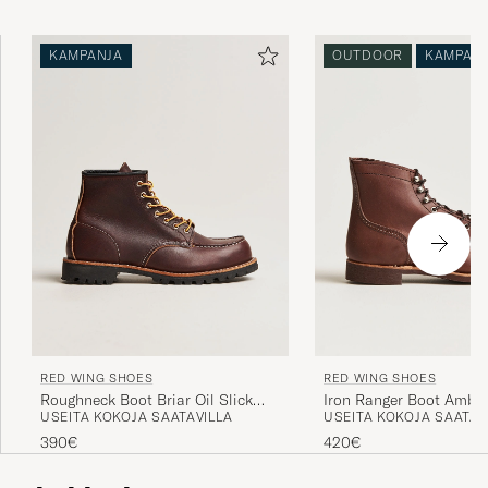
öljylautoilla työskentelevistä, tyylikkäille suurkaupunkien
bisnesmiehille.
KAMPANJA
OUTDOOR
KAMPAN
RED WING SHOES
RED WING SHOES
Roughneck Boot Briar Oil Slick
Iron Ranger Boot Ambe
USEITA KOKOJA SAATAVILLA
USEITA KOKOJA SAATAV
Leather
390€
420€