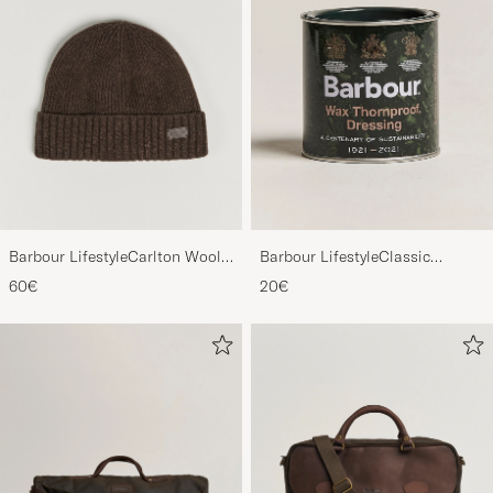
Barbour LifestyleCarlton Wool
Barbour LifestyleClassic
BeanieMid Brown
Thornproof Dressing
60€
20€