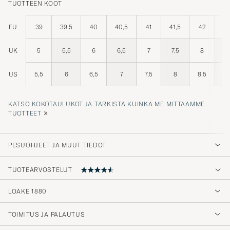
EU
39
39,5
40
40,5
41
41,5
42
42
UK
5
5,5
6
6,5
7
7,5
8
8
US
5,5
6
6,5
7
7,5
8
8,5
KATSO KOKOTAULUKOT JA TARKISTA KUINKA ME MITTAAMME
»
TUOTTEET
PESUOHJEET JA MUUT TIEDOT
TUOTEARVOSTELUT
4.8
LOAKE 1880
TOIMITUS JA PALAUTUS
(16 Arvosana)