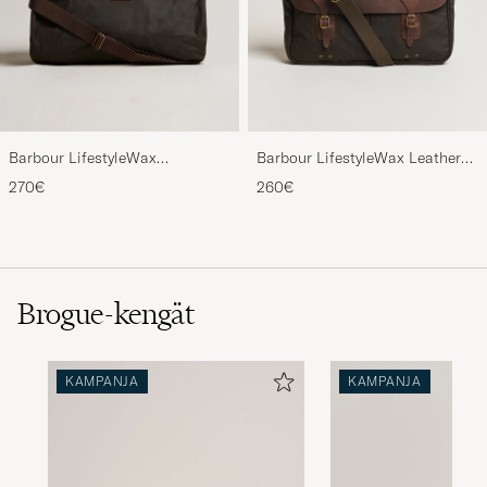
Barbour LifestyleWax
Barbour LifestyleWax Leather
HoldallOlive
Briefcase Olive
270€
260€
Brogue-kengät
KAMPANJA
KAMPANJA