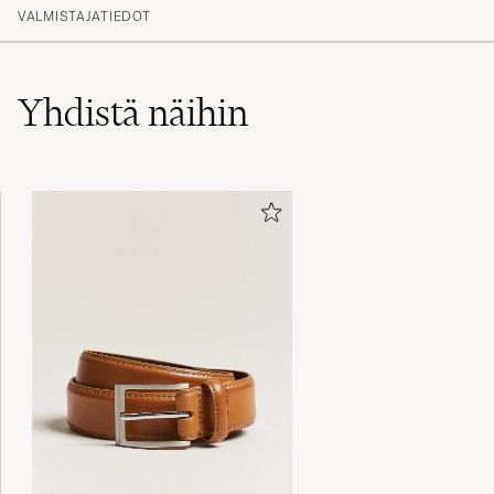
(14)
VALMISTAJATIEDOT
(0)
(2)
(0)
(0)
Yhdistä näihin
I’m falling in love❤️
VÁCLAV KRÁLÍK A
OSTETTU OSOITTEESSA CAREOFCARL.COM
Rätt i storlek, kvalitetsskor, bästa jag köpt.
TOBIAS P
OSTETTU OSOITTEESSA CAREOFCARL.SE
Underbar produkt