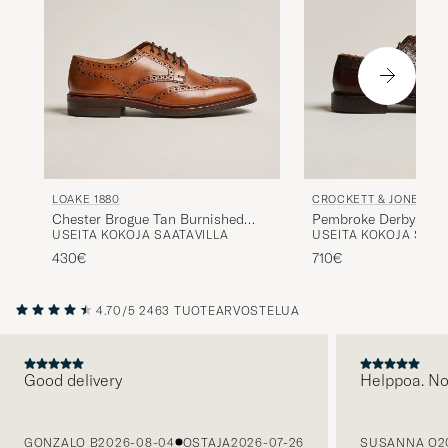
LOAKE 1880
CROCKETT & JONES
Chester Brogue Tan Burnished
Pembroke Derbys Da
USEITA KOKOJA SAATAVILLA
USEITA KOKOJA SAAT
Calf
Grained Calf
430€
710€
4.70/5
2463 TUOTEARVOSTELUA
Good delivery
Helppoa. N
EDELLINEN
GONZALO B
2026-08-04
OSTAJA
2026-07-26
SUSANNA O
2