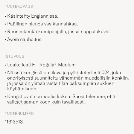
TUOTEKUVAUS
Käsintehty Englannissa.
Päällinen hienoa vasikannahkaa.
Reunoskenkä kumipohjalla, jossa nappulakuvio.
Avoin nauhoitus.
ISTUVUUS
Loake lesti F – Regular-Medium
Näissä kengissä on tilava ja pyöristetty lesti 024, joka
onerityisesti suunniteltu vähemmän muodollisiin kenkiin,
ja jossa on ylimääräistä tilaa paksumpien sukkien
käyttämiseen.
Kengät ovat normaalia kokoa. Suosittelemme, että
valitset saman koon kuin tavallisesti.
TUOTENUMERO
11613513
TUOTTEEN KOOT