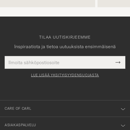
TILAA UUTISKIRJEEMME
Inspiraatiota ja tietoa uutuuksista ensimmäisenä
Sähköpostiosoite
Tack
kollinen
Submi
för
tieto
Newsl
Form
LUE LISÄÄ YKSITYISYYDENSUOJASTA
att
du
anmälde
dig
till
CARE OF CARL
vårt
nyhetsbrev!
ASIAKASPALVELU