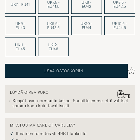
UK7 - EU41
EU41,5
EU42
EU42,5
UK9 -
UK9,5 -
UK10 -
UK10,5 -
EU43
EU43,5
EU44
EU44,5
UK11 -
UK12 -
EU45
EU46
LISÄÄ OSTOSKORIIN
LÖYDÄ OIKEA KOKO
Kengät ovat normaalia kokoa. Suosittelemme, että valitset
saman koon kuin tavallisesti.
MIKSI OSTAA CARE OF CARLILTA?
Ilmainen toimitus yli 49€ tilauksille
Ilmainen palautus