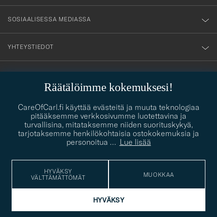
SOSIAALISESSA MEDIASSA
YHTEYSTIEDOT
PUKEUTUMISNEUVONTA
Räätälöimme kokemuksesi!
Kaipaatko apua oman tyylisi löytämiseen? Me autamme sinua
contact@careofcarl.com
CareOfCarl.fi käyttää evästeitä ja muuta teknologiaa
mielellämme!
pitääksemme verkkosivumme luotettavina ja
turvallisina, mitataksemme niiden suorituskykyä,
PUKEUTUMISNEUVONTA
tarjotaksemme henkilökohtaisia ostokokemuksia ja
personoitua
…
Lue lisää
© Care of Carl 2026
HYVÄKSY
MUOKKAA
VÄLTTÄMÄTTÖMÄT
HYVÄKSY