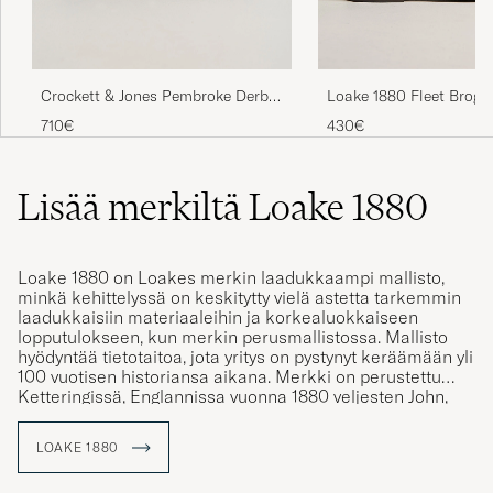
Crockett & Jones Pembroke Derbys
Loake 1880 Fleet Brog
Passet perfekt,. Leveringen var rask og i
Dark Brown Grained Calf
Sole Dark Brown Calf
perfekt tilstand.
710€
430€
MARKUS N
OSTETTU OSOITTEESSA CAREOFCARL.NO
Lisää merkiltä Loake 1880
Hyvä tuote, hyvä palvelu!
Loake 1880 on Loakes merkin laadukkaampi mallisto,
minkä kehittelyssä on keskitytty vielä astetta tarkemmin
JOEL L
OSTETTU OSOITTEESSA CAREOFCARL.FI
laadukkaisiin materiaaleihin ja korkealuokkaiseen
lopputulokseen, kun merkin perusmallistossa. Mallisto
hyödyntää tietotaitoa, jota yritys on pystynyt keräämään yli
100 vuotisen historiansa aikana. Merkki on perustettu
Ketteringissä, Englannissa vuonna 1880 veljesten John,
Thomas ja William Loaken toimesta. Yritys on valmistanut
vuosien kuluessa yli 50 miljoonaa käsin valmistettua
LOAKE 1880
kenkäparia.
Yhden kenkäparin valmistukseen kuluu 8 viikkoa ja ne