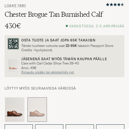
LOAKE 1880
Chester Brogue Tan Burnished Calf
430€
VARASTOSSA, 2-5 ARKIPÄIVÄÄ
OSTA TUOTE JA SAAT JOPA
65€
TAKAISIN
Tämän tuotteen ostosta saat
22-65€
takaisin Passport Store
Credits -hyvityksinä.
JÄSENENÄ SAAT MYÖS TÄMÄN KAUPAN PÄÄLLE
Care with Carl Cedar Shoe Tree 39-40
Arvo: 49€
Kirjaudu sisään tai rekisteröidy nyt
LÖYTYY MYÖS SEURAAVISSA VÄREISSÄ
UK7,5 -
UK8 -
UK8,5 -