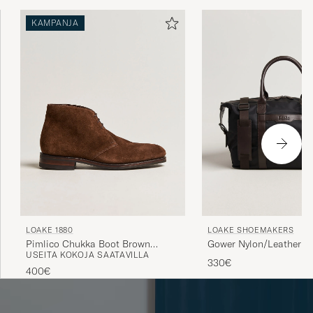
valmistetaan reunospohjaus menetelmällä. Se tarkoittaa
KAMPANJA
sitä, että ritsi, reunos ja pohja kiinnitetään lukko-
ompeleilla toisiinsa. Kengät on tietenkin valmistettu
markkinoiden parhaista materiaaleista ensiluokkaisia
asiantuntemusta hyödyntäen.
LOAKE 1880
LOAKE SHOEMAKERS
Pimlico Chukka Boot Brown
Gower Nylon/Leather Ho
USEITA KOKOJA SAATAVILLA
Suede
Black
330€
400€