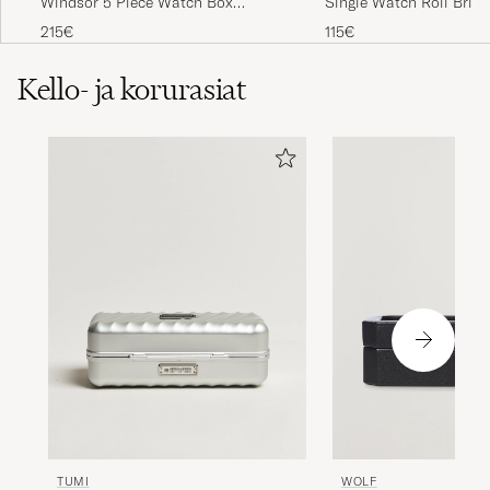
Windsor 5 Piece Watch Box
Single Watch Roll Briti
Black/Grey
Green
215€
115€
Kello- ja korurasiat
TUMI
WOLF