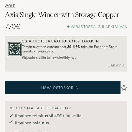
WOLF
Axis Single Winder with Storage Copper
770€
VARASTOSSA, 2-5 ARKIPÄIVÄÄ
OSTA TUOTE JA SAAT JOPA
116€
TAKAISIN
Tämän tuotteen ostosta saat
39-116€
takaisin Passport Store
Credits -hyvityksinä.
Kirjaudu sisään tai rekisteröidy nyt
Lisätietoja
LISÄÄ OSTOSKORIIN
MIKSI OSTAA CARE OF CARLILTA?
Ilmainen toimitus yli 49€ tilauksille
Ilmainen palautus