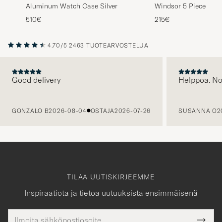
Aluminum Watch Case Silver
Windsor 5 Piece Wat
Black/Grey
510€
215€
4.70/5
2463 TUOTEARVOSTELUA
Good delivery
Helppoa. N
EDELLINEN
GONZALO B
2026-08-04
OSTAJA
2026-07-26
SUSANNA O
2
TILAA UUTISKIRJEEMME
Inspiraatiota ja tietoa uutuuksista ensimmäisenä
Sähköpostiosoite
Tack
kollinen