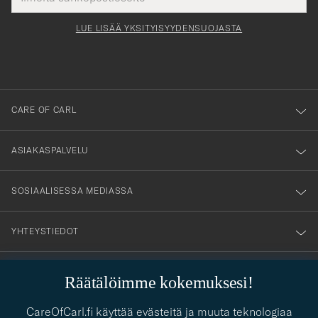
Submi
för
tieto
Newsl
Form
LUE LISÄÄ YKSITYISYYDENSUOJASTA
att
du
anmälde
dig
till
CARE OF CARL
vårt
nyhetsbrev!
ASIAKASPALVELU
SOSIAALISESSA MEDIASSA
YHTEYSTIEDOT
Räätälöimme kokemuksesi!
PUKEUTUMISNEUVONTA
CareOfCarl.fi käyttää evästeitä ja muuta teknologiaa
Kaipaatko apua oman tyylisi löytämiseen? Me autamme sinua