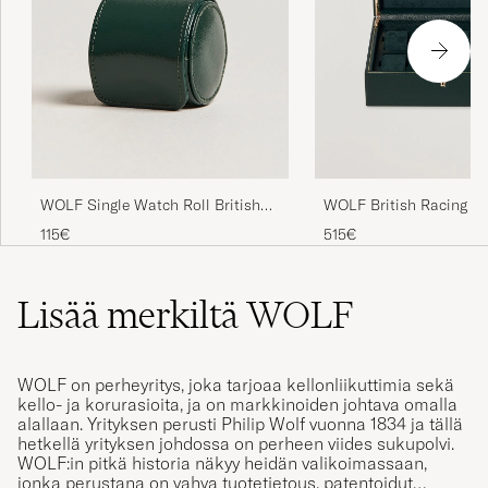
WOLF Single Watch Roll British
WOLF British Racing Gr
Racing Green
Piece Watch Box
115€
515€
Lisää merkiltä WOLF
WOLF on perheyritys, joka tarjoaa kellonliikuttimia sekä
kello- ja korurasioita, ja on markkinoiden johtava omalla
alallaan. Yrityksen perusti Philip Wolf vuonna 1834 ja tällä
hetkellä yrityksen johdossa on perheen viides sukupolvi.
WOLF:in pitkä historia näkyy heidän valikoimassaan,
jonka perustana on vahva tuotetietous, patentoidut