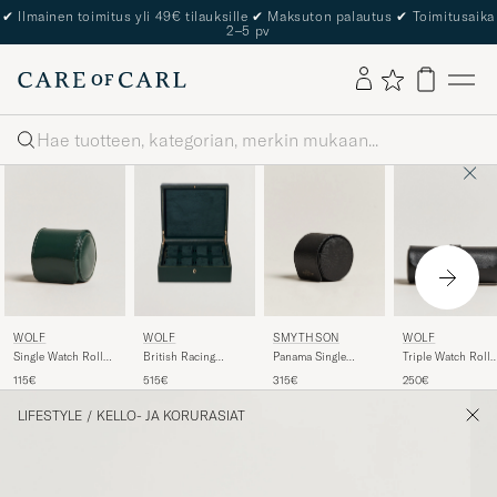
✔
Ilmainen toimitus yli 49€ tilauksille
✔
Maksuton palautus
✔
Toimitusaika
2–5 pv
Haku
WOLF
WOLF
SMYTHSON
WOLF
Single Watch Roll
British Racing
Panama Single
Triple Watch Roll
British Racing
Green 8 Piece
Watch Roll Black
Black
115€
515€
315€
250€
Green
Watch Box
LIFESTYLE
/
KELLO- JA KORURASIAT