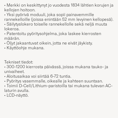
• Merkki on keskittynyt jo vuodesta 1834 lähtien korujen ja
kellojen hoitoon.
• Yksi pyörivä moduuli, joka sopii painavemmille
rannekelloille (joissa enintään 52 mm levyinen kellopesä).
• Säilytyslokero toiselle rannekellolle sekä neljä muuta
lokeroa.
• Patentoitu pyöritysohjelma, joka laskee kierrosten
määrän.
• Öljyt jakaantuvat oikein, jotta ne eivät jäykisty.
• Käyttöohje mukana.
Tekniset tiedot:
• 300-1200 kierrosta päivässä, joissa mukana tauko- ja
univaiheet.
• Aloitusaikaa voi siirtää 6-72 tuntia.
• Pyöritys vasemmalle, oikealle ja kahteen suuntaan.
• Toimii D-Cell/Lithium-paristoilla tai mukana tulevan AC-
laturin avulla.
• LCD-näyttö.