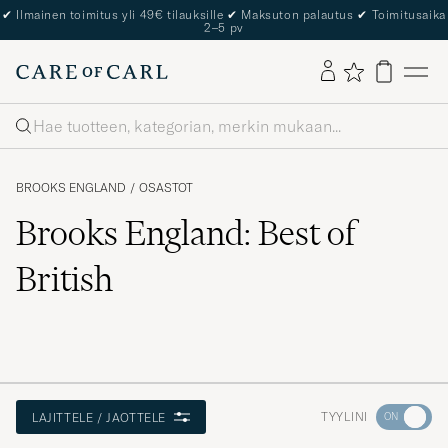
✔
Ilmainen toimitus yli 49€ tilauksille
✔
Maksuton palautus
✔
Toimitusaika
2–5 pv
Haku
BROOKS ENGLAND
/
OSASTOT
Brooks England: Best of
British
Aktivoi
TYYLINI
LAJITTELE / JAOTTELE
Minun