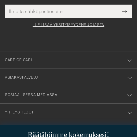
Sähköpostiosoite
Tack
kollinen
Submi
för
tieto
Newsl
Form
LUE LISÄÄ YKSITYISYYDENSUOJASTA
att
du
anmälde
dig
till
CARE OF CARL
vårt
nyhetsbrev!
ASIAKASPALVELU
SOSIAALISESSA MEDIASSA
YHTEYSTIEDOT
Räätälöimme kokemuksesi!
PUKEUTUMISNEUVONTA