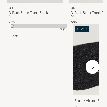
CDLP
CDLP
3-Pack Boxer Trunk Black
3-Pack Boxer Trunk Oli
M
L
S
M
75€
85€
3-PACK
55€
3-pack Airport Socks
Melange
52€