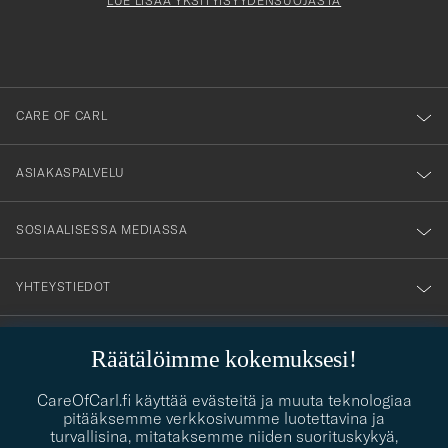
Form
LUE LISÄÄ YKSITYISYYDENSUOJASTA
att
du
anmälde
dig
till
CARE OF CARL
vårt
nyhetsbrev!
ASIAKASPALVELU
SOSIAALISESSA MEDIASSA
YHTEYSTIEDOT
Räätälöimme kokemuksesi!
PUKEUTUMISNEUVONTA
CareOfCarl.fi käyttää evästeitä ja muuta teknologiaa
Kaipaatko apua oman tyylisi löytämiseen? Me autamme sinua
pitääksemme verkkosivumme luotettavina ja
contact@careofcarl.com
mielellämme!
turvallisina, mitataksemme niiden suorituskykyä,