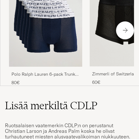
Zimmerli of Switzerland
Polo Ralph Lauren 6-pack Trunk
Mercerized Cotton Boxe
Navy
60€
80€
Black
Lisää merkiltä CDLP
Ruotsalaisen vaatemerkin CDLP:n on perustanut
Christian Larson ja Andreas Palm koska he olivat
turhautuneet miesten alusvaatevalikoiman niukkuuteen.