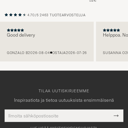
4.70/5
2463 TUOTEARVOSTELUA
Good delivery
Helppoa. N
EDELLINEN
GONZALO B
2026-08-04
OSTAJA
2026-07-26
SUSANNA O
2
TILAA UUTISKIRJEEMME
Inspiraatiota ja tietoa uutuuksista ensimmäisenä
Sähköpostiosoite
Tack
kollinen
Submi
för
tieto
Newsl