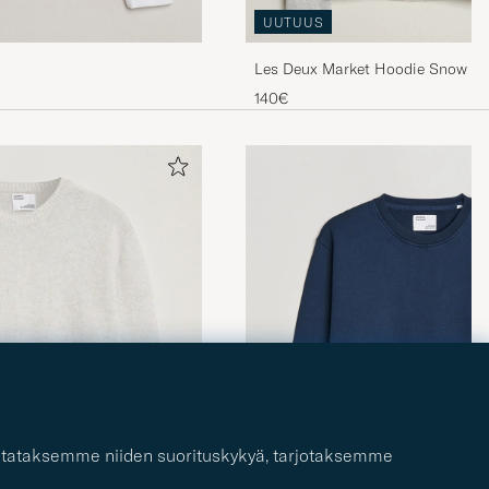
UUTUUS
Les Deux Market Hoodie Snow M
140€
 mitataksemme niiden suorituskykyä, tarjotaksemme