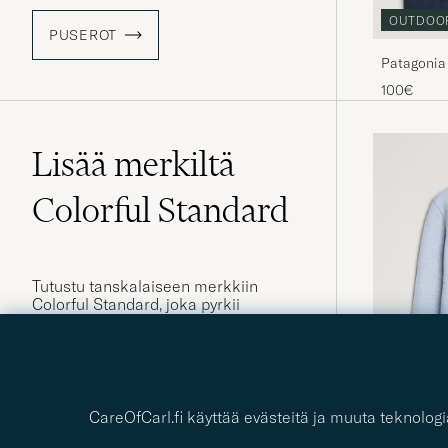
OUTDOO
PUSEROT
Patagonia
100€
Lisää merkiltä
Colorful Standard
Tutustu tanskalaiseen merkkiin
Colorful Standard, joka pyrkii
olemaan läpinäkyvä kaikessa
kommunikoinnissaan lukuun
ottamatta tuotteidensa värimaailmaa.
Kaikki merkin tuotteet valmistetaan
Portugalissa käyttämällä vastuullisia
materiaaleja. Näillä laadukkailla ja
CareOfCarl.fi käyttää evästeitä ja muuta teknolo
ajattomilla vaatteilla on kaikki