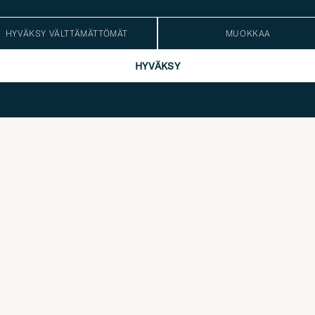
HYVÄKSY VÄLTTÄMÄTTÖMÄT
MUOKKAA
HYVÄKSY
 STANDARD
COLORFUL STANDARD
erino Wool Crew Neck Polar Blue
Classic Merino Wool
M
L
XL
105€