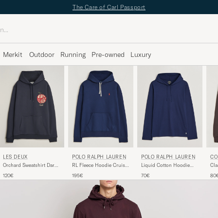
The Care of Carl Passport
Merkit
Outdoor
Running
Pre-owned
Luxury
POLO RALPH LAUREN
POLO RALPH LAUREN
CO
LES DEUX
RL Fleece Hoodie Cruise
Liquid Cotton Hoodie
Cla
Orchard Sweatshirt Dark
Navy
Cruise Navy
Cof
Navy
195€
70€
80
120€