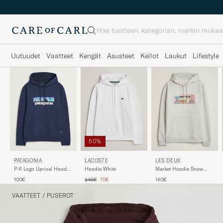
Haku
Uutuudet
Vaatteet
Kengät
Asusteet
Kellot
Laukut
Lifestyle
50%
PATAGONIA
LACOSTE
LES DEUX
P-6 Logo Uprisal Hoody
Hoodie White
Market Hoodie Snow
New Navy
Melange
Tavallinen hinta
Alennettu hinta
100€
140€
70€
140€
VAATTEET
/
PUSEROT