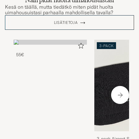
Kesä on täällä, mutta tiedätkö miten pidät huolta
uimahousuistasi parhaalla mahdollisella tavalla?
LISÄTIETOJA
3-PACK
55€
3-pack Airport Socks