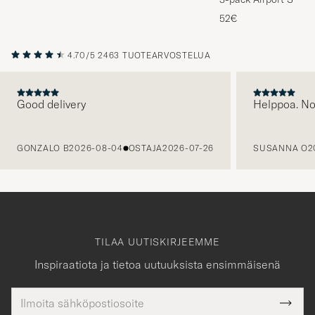
Melange
52€
4.70/5
2463 TUOTEARVOSTELUA
Good delivery
Helppoa. N
EDELLINEN
GONZALO B
2026-08-04
OSTAJA
2026-07-26
SUSANNA O
2
TILAA UUTISKIRJEEMME
Inspiraatiota ja tietoa uutuuksista ensimmäisenä
Sähköpostiosoite
Tack
kollinen
Submi
för
tieto
Newsl