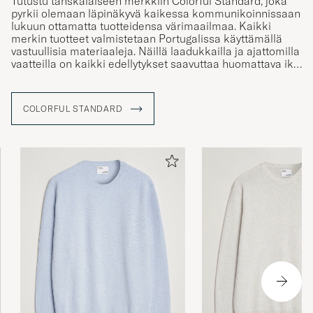
pyrkii olemaan läpinäkyvä kaikessa kommunikoinnissaan
lukuun ottamatta tuotteidensa värimaailmaa. Kaikki
merkin tuotteet valmistetaan Portugalissa käyttämällä
vastuullisia materiaaleja. Näillä laadukkailla ja ajattomilla
vaatteilla on kaikki edellytykset saavuttaa huomattava ikä.
Merkki perustettiin vuonna 2017 ja sen väripaletti vie
meidät maailmanympärysmatkalle, joka koostuu niin
COLORFUL STANDARD
kirkkaista väreistä kuin maanläheisistä sävyistä. Kuka
kaipaa tämän jälkeen enää ulkomaanmatkalle?