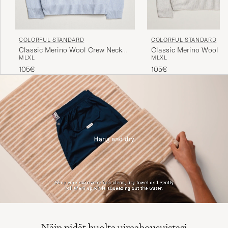
COLORFUL STANDARD
COLORFUL STANDARD
Classic Merino Wool Crew Neck
Classic Merino Wool C
M
L
XL
M
L
XL
Polar Blue
Snow Melange
105€
105€
Näin pidät huolta uimahousuistasi