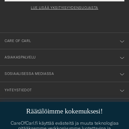
Form
LUE LISÄÄ YKSITYISYYDENSUOJASTA
att
du
anmälde
dig
till
CARE OF CARL
vårt
nyhetsbrev!
ASIAKASPALVELU
SOSIAALISESSA MEDIASSA
YHTEYSTIEDOT
Räätälöimme kokemuksesi!
PUKEUTUMISNEUVONTA
Kaipaatko apua oman tyylisi löytämiseen? Me autamme sinua
CareOfCarl.fi käyttää evästeitä ja muuta teknologiaa
contact@careofcarl.com
mielellämme!
pitääksemme verkkosivumme luotettavina ja