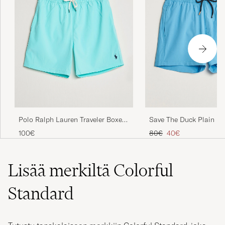
Polo Ralph Lauren Traveler Boxer
Save The Duck Plain Dr
Swim Shorts Hammond Blue
Swimshorts Fluo Blue
Tavallinen hinta
Alennettu hinta
100€
80€
40€
Lisää merkiltä Colorful
Standard
Tutustu tanskalaiseen merkkiin Colorful Standard, joka