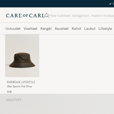
✔
I
Haku
Uutuudet
Vaatteet
Kengät
Asusteet
Kellot
Laukut
Lifestyle
BARBOUR LIFESTYLE
Wax Sports Hat Olive
60€
ASUSTEET