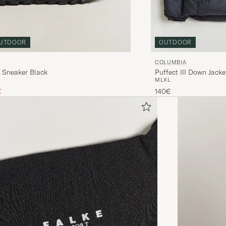
UTDOOR
OUTDOOR
COLUMBIA
l Sneaker Black
Puffect III Down Jacke
M
L
XL
 hinta
nnettu hinta
€
140€