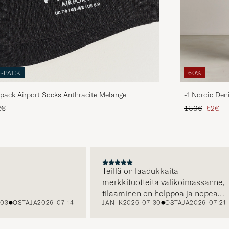
3-PACK
60%
pack Airport Socks Anthracite Melange
-1 Nordic Den
Tavallinen hin
Alenne
2€
130€
52€
A
Teillä on laadukkaita
merkkituotteita valikoimassanne,
tilaaminen on helppoa ja nopeaa,
OSTAJA
2026-07-14
JANI K
2026-07-30
OSTAJA
2026-07-21
sekä asiakaspalvelustanne saa
apua tarvittaessa.