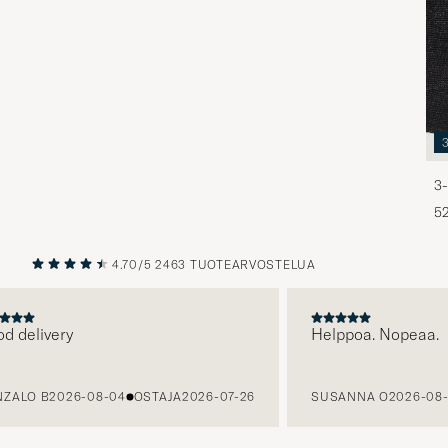
3-
5
4.70/5
2463 TUOTEARVOSTELUA
EDELLINEN
SEURAAV
delivery
Helppoa. Nopeaa.
LO B
2026-08-04
OSTAJA
2026-07-26
SUSANNA O
2026-08-03