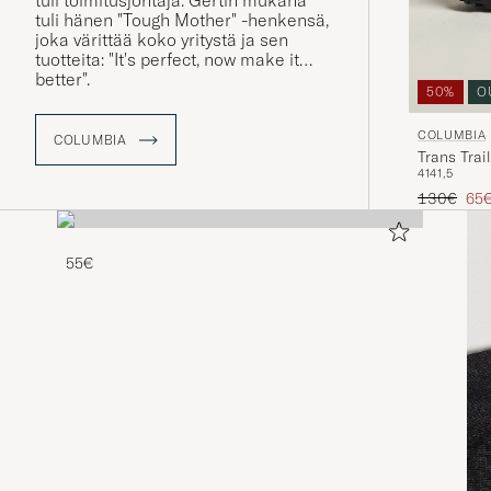
tuli toimitusjohtaja. Gertin mukana
tuli hänen "Tough Mother" -henkensä,
joka värittää koko yritystä ja sen
tuotteita: "It's perfect, now make it
better".
50%
O
COLUMBIA
COLUMBIA
Trans Trai
41
41,5
Tavallinen
Ale
130€
65
55€