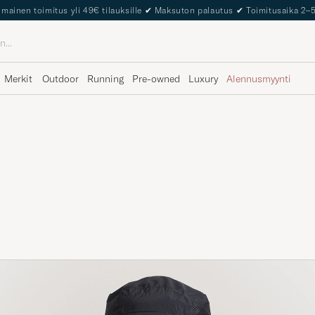
lmainen toimitus yli 49€ tilauksille
✔
Maksuton palautus
✔
Toimitusaika 2–
Merkit
Outdoor
Running
Pre-owned
Luxury
Alennusmyynti