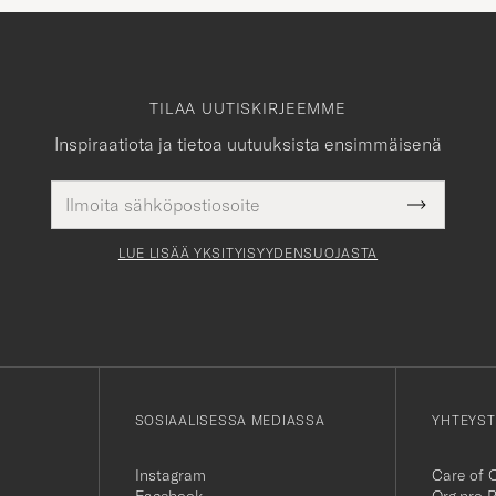
TILAA UUTISKIRJEEMME
Inspiraatiota ja tietoa uutuuksista ensimmäisenä
Sähköpostiosoite
Pakollinen
Submit
tieto
Newslette
Form
LUE LISÄÄ YKSITYISYYDENSUOJASTA
SOSIAALISESSA MEDIASSA
YHTEYST
Instagram
Care of 