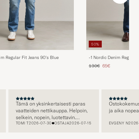
50%
im Regular Fit Jeans 90's Blue
-1 Nordic Denim Regular 
ta
ttu hinta
Tavallinen hinta
Alennettu hinta
130€
65€
Tämä on yksinkertaisesti paras
Ostokokemus oli 
vaatteiden nettikauppa. Helpoin,
ja aika nopea to
selkein, nopein, luotettavin.
TOMI T
2026-07-30
OSTAJA
2026-07-15
EVGENY N
2026-07
Erityisen hienoa että kuljetus on
jo hinnassa, eli hinta jonka näet
on hinta jonka maksat. Plussaa