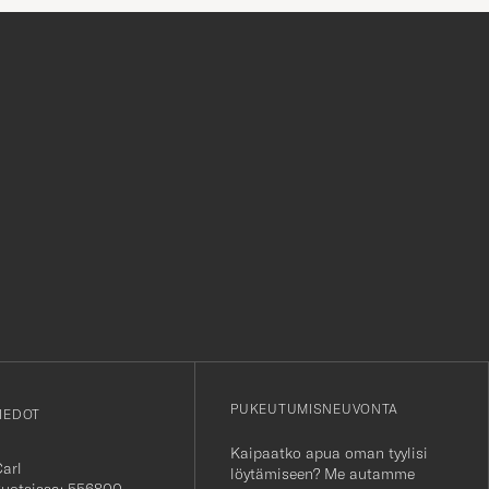
myös huikeasta valikoimasta.
r
PUKEUTUMISNEUVONTA
IEDOT
Kaipaatko apua oman tyylisi
Carl
löytämiseen? Me autamme