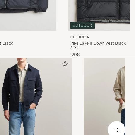
OUTDOOR
COLUMBIA
Pike Lake II Down Vest Black
t Black
S
L
XL
120€