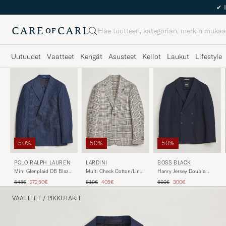
Haku
Uutuudet
Vaatteet
Kengät
Asusteet
Kellot
Laukut
Lifestyle
50%
50%
50%
POLO RALPH LAUREN
LARDINI
BOSS BLACK
Mini Glenplaid DB Blazer
Multi Check Cotton/Linen
Hanry Jersey Double
Spring Navy
Blazer Beige
Breasted Blazer Dark
Tavallinen hinta
Alennettu hinta
Tavallinen hinta
Alennettu hinta
Tavallinen hinta
Alennettu hinta
545€
272,50€
810€
405€
600€
300€
Blue
VAATTEET
/
PIKKUTAKIT