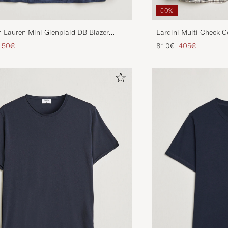
50%
 Lauren Mini Glenplaid DB Blazer
Lardini Multi Check C
vy
 hinta
nnettu hinta
Tavallinen hinta
Alennettu hinta
,50€
810€
405€