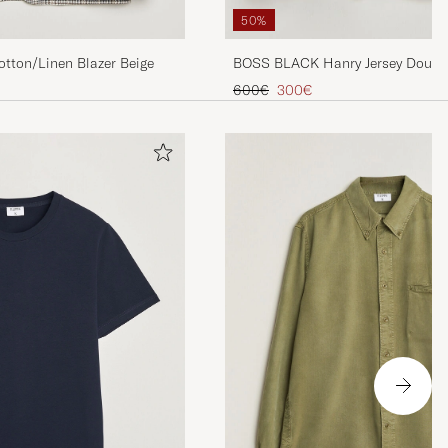
50%
otton/Linen Blazer Beige
BOSS BLACK Hanry Jersey Double
Blazer Dark Blue
Tavallinen hinta
Alennettu hinta
600€
300€