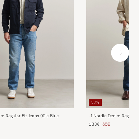
50%
im Regular Fit Jeans 90's Blue
-1 Nordic Denim Regular 
ta
ttu hinta
Tavallinen hinta
Alennettu hinta
130€
65€