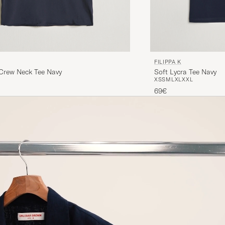
FILIPPA K
 Crew Neck Tee Navy
Soft Lycra Tee Navy
XS
S
M
L
XL
XXL
69€