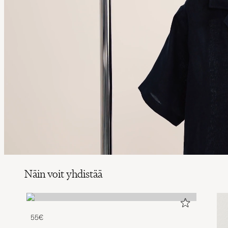
Näin voit yhdistää
55€