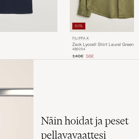
60%
FILIPPA K
Zack Lyocell Shirt Laurel Green
48
50
54
Tavallinen hinta
Alennettu hinta
140€
56€
Näin hoidat ja peset
pellavavaattesi