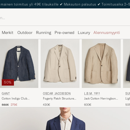
The Care of Carl Passport
Merkit
Outdoor
Running
Pre-owned
Luxury
Alennusmyynti
50%
GANT
OSCAR JACOBSON
L.B.M. 1911
SU
Cotton Indigo Club
Fogerty Patch Structure
Jack Cotton Herringbone
Lig
Blazer Dark Blue Raw
Cotton Blazer Beige
Blazer Beige
Bla
Tavallinen hinta
Alennettu hinta
550€
275€
430€
600€
50