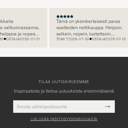
A
ita
Tämä on yksinkertaisesti paras
alikoimassanne,
vaatteiden nettikauppa. Helpoin,
ppoa ja nopeaa,
selkein, nopein, luotettavin.
OSTAJA
2026-07-21
TOMI T
2026-07-30
OSTAJA
2026-07-15
elustanne saa
Erityisen hienoa että kuljetus on
jo hinnassa, eli hinta jonka näet
on hinta jonka maksat. Plussaa
myös huikeasta valikoimasta.
TILAA UUTISKIRJEEMME
Inspiraatiota ja tietoa uutuuksista ensimmäisenä
Sähköpostiosoite
Pakollinen
Submit
tieto
Newslette
Form
LUE LISÄÄ YKSITYISYYDENSUOJASTA