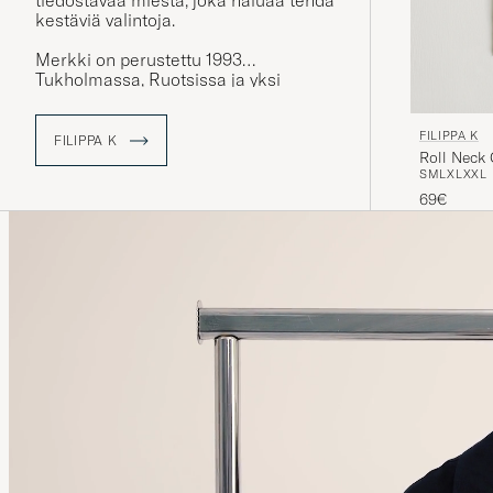
tiedostavaa miestä, joka haluaa tehdä
kestäviä valintoja.
Merkki on perustettu 1993
Tukholmassa, Ruotsissa ja yksi
merkin perustajista oli Filippa
Knutsson, kenen mukaan yritys on
FILIPPA K
nimetty. Merkin ensimmäinen
FILIPPA K
Roll Neck
miestenmallisto julkaistiin 1998
S
M
L
XL
XXL
perustuen yrityksen perusarvoihin
tyyliin, yksinkertaisuuteen ja
69€
laadukkuuteen.