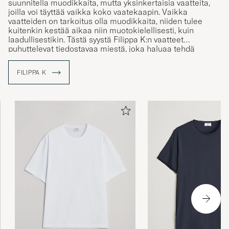
suunnitella muodikkaita, mutta yksinkertaisia vaatteita,
joilla voi täyttää vaikka koko vaatekaapin. Vaikka
vaatteiden on tarkoitus olla muodikkaita, niiden tulee
kuitenkin kestää aikaa niin muotokielellisesti, kuin
laadullisestikin. Tästä syystä Filippa K:n vaatteet
puhuttelevat tiedostavaa miestä, joka haluaa tehdä
kestäviä valintoja.
FILIPPA K
Merkki on perustettu 1993 Tukholmassa, Ruotsissa ja yksi
merkin perustajista oli Filippa Knutsson, kenen mukaan
yritys on nimetty. Merkin ensimmäinen miestenmallisto
julkaistiin 1998 perustuen yrityksen perusarvoihin tyyliin,
yksinkertaisuuteen ja laadukkuuteen.