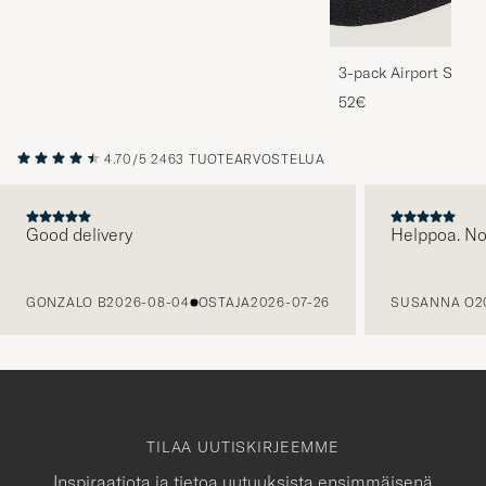
3-pack Airport Socks
Melange
52€
4.70/5
2463 TUOTEARVOSTELUA
Good delivery
Helppoa. N
EDELLINEN
GONZALO B
2026-08-04
OSTAJA
2026-07-26
SUSANNA O
2
TILAA UUTISKIRJEEMME
Inspiraatiota ja tietoa uutuuksista ensimmäisenä