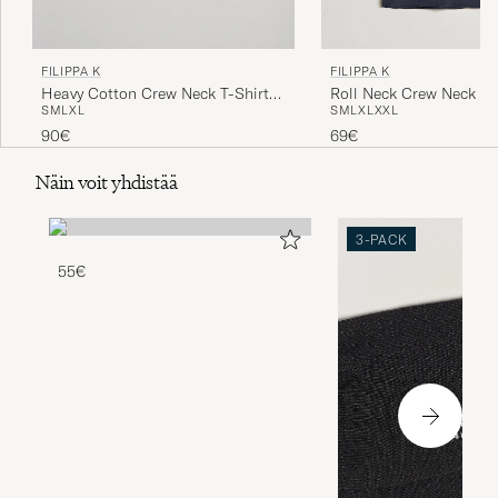
FILIPPA K
FILIPPA K
Roll Neck Crew Neck Te
Heavy Cotton Crew Neck T-Shirt
S
M
L
XL
XXL
S
M
L
XL
White
69€
90€
Näin voit yhdistää
3-PACK
55€