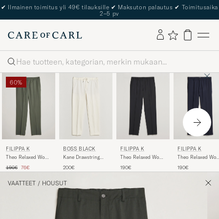
✔
Ilmainen toimitus yli 49€ tilauksille
✔
Maksuton palautus
✔
Toimitusaika
2–5 pv
Haku
60%
FILIPPA K
FILIPPA K
FILIPPA K
BOSS BLACK
Theo Relaxed Wool
Theo Relaxed Woo
Theo Relaxed Wool
Kane Drawstring
Trousers Black
Trousers Navy
Trousers Grey
Trousers Open
Tavallinen hinta
Alennettu hinta
190€
190€
190€
76€
200€
Green
White
VAATTEET
/
HOUSUT