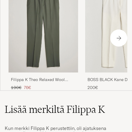
Filippa K Theo Relaxed Wool
BOSS BLACK Kane Draw
Trousers Grey Green
Trousers Open White
Tavallinen hinta
Alennettu hinta
190€
76€
200€
Lisää merkiltä Filippa K
Kun merkki Filippa K perustettiin, oli ajatuksena