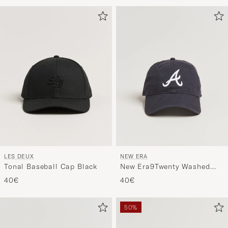
Tyylineuv
avulla
ja
saat
omaan
tyyliisi
sopivan
lajittelun
tuotteille
LES DEUX
NEW ERA
Tonal Baseball Cap Black
New Era9Twenty Washed
Cotton CapAtlanta Braves
40€
40€
50%