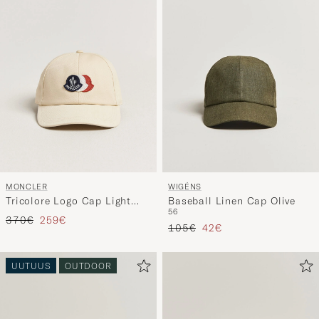
MONCLER
WIGÉNS
Tricolore Logo Cap Light
Baseball Linen Cap Olive
56
Beige
Tavallinen hinta
Alennettu hinta
370€
259€
Tavallinen hinta
Alennettu hinta
105€
42€
UUTUUS
OUTDOOR