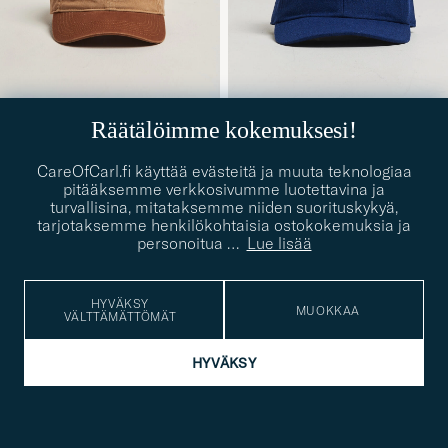
Räätälöimme kokemuksesi!
FORÉT
J.LINDEBERG
Hawk Washed 2-Tone Cap
Winter Wool Cap JL Navy
Khaki/Brown
CareOfCarl.fi käyttää evästeitä ja muuta teknologiaa
60€
50€
pitääksemme verkkosivumme luotettavina ja
turvallisina, mitataksemme niiden suorituskykyä,
tarjotaksemme henkilökohtaisia ostokokemuksia ja
UUTUUS
personoitua
…
Lue lisää
HYVÄKSY
MUOKKAA
VÄLTTÄMÄTTÖMÄT
HYVÄKSY