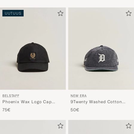
Yankees
UUTUUS
BELSTAFF
NEW ERA
Phoenix Wax Logo Cap
9Twenty Washed Cotton
Black
Cap Detroit Tigers
75€
50€