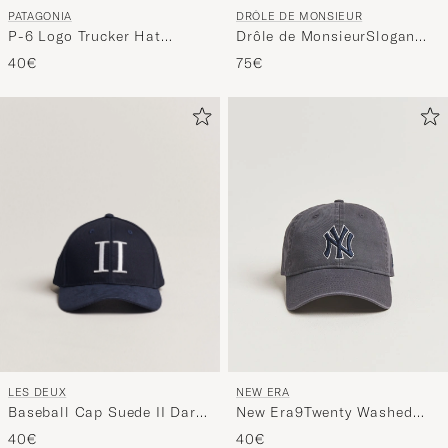
PATAGONIA
DRÔLE DE MONSIEUR
P-6 Logo Trucker Hat
Drôle de MonsieurSlogan
White/Red
BaseballDark Green
40€
75€
LES DEUX
NEW ERA
Baseball Cap Suede II Dark
New Era9Twenty Washed
Navy
Cotton CapGrey New York
40€
40€