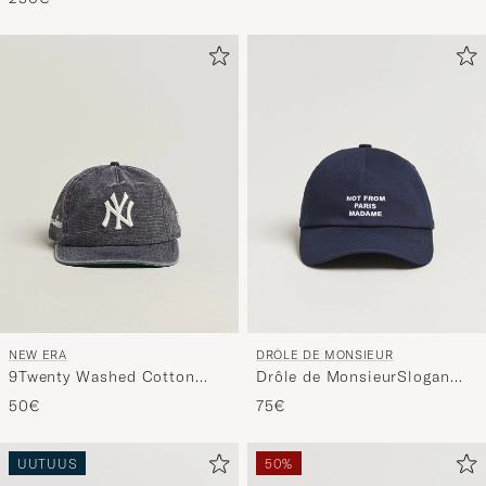
NEW ERA
DRÔLE DE MONSIEUR
9Twenty Washed Cotton
Drôle de MonsieurSlogan
Cap Navy New York Yankees
BaseballNavy
50€
75€
UUTUUS
50%