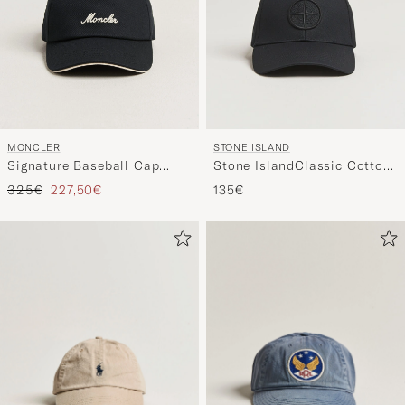
MONCLER
STONE ISLAND
Signature Baseball Cap
Stone IslandClassic Cotton
Black
CapBlack
Tavallinen hinta
Alennettu hinta
325€
227,50€
135€