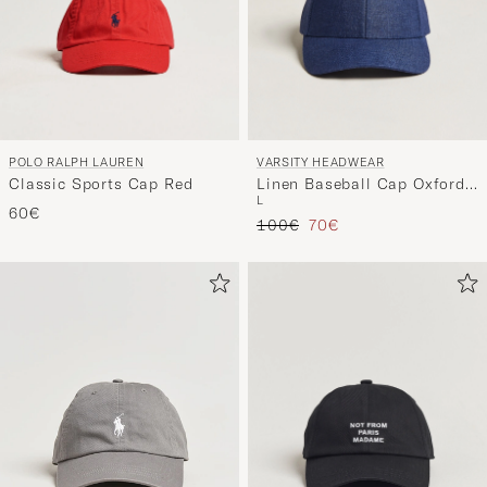
POLO RALPH LAUREN
VARSITY HEADWEAR
Classic Sports Cap Red
Linen Baseball Cap Oxford
L
Blue
60€
Tavallinen hinta
Alennettu hinta
100€
70€