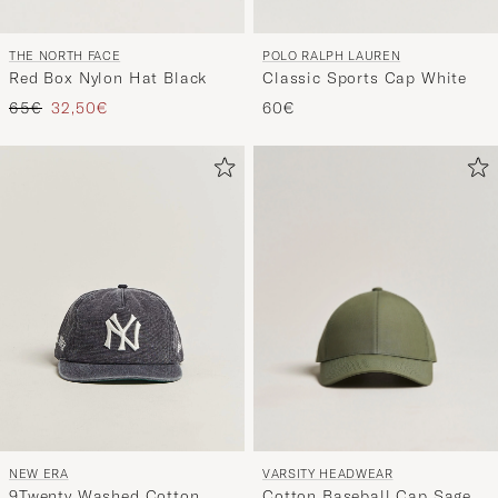
POLO RALPH LAUREN
THE NORTH FACE
Classic Sports Cap White
Red Box Nylon Hat Black
Tavallinen hinta
Alennettu hinta
60€
65€
32,50€
VARSITY HEADWEAR
NEW ERA
Cotton Baseball Cap Sage
9Twenty Washed Cotton