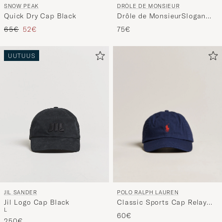
DRÔLE DE MONSIEUR
SNOW PEAK
Drôle de MonsieurSlogan
Quick Dry Cap Black
BaseballMastic
Tavallinen hinta
Alennettu hinta
75€
65€
52€
UUTUUS
POLO RALPH LAUREN
JIL SANDER
Classic Sports Cap Relay
Jil Logo Cap Black
L
Blue
60€
250€