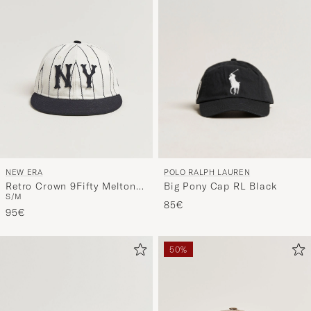
POLO RALPH LAUREN
NEW ERA
Big Pony Cap RL Black
Retro Crown 9Fifty Melton
S/M
Wool Cap New York Yankees
85€
Stripe
95€
50%