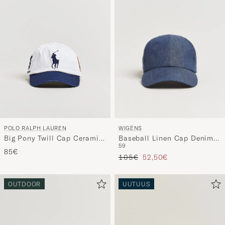
WIGÉNS
POLO RALPH LAUREN
Baseball Linen Cap Denim
Big Pony Twill Cap Ceramic
59
Blue
White
85€
Tavallinen hinta
Alennettu hinta
105€
52,50€
OUTDOOR
UUTUUS