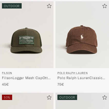
OUTDOOR
FILSON
POLO RALPH LAUREN
FilsonLogger Mesh CapOtter
Polo Ralph LaurenClassic
Green
CapCooper Brown
45€
75€
50%
OUTDOOR