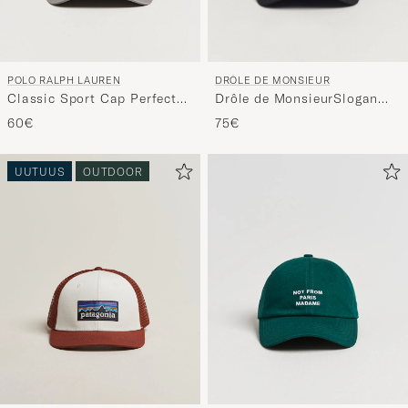
DRÔLE DE MONSIEUR
POLO RALPH LAUREN
Drôle de MonsieurSlogan
Classic Sport Cap Perfect
BaseballBlack
Grey
75€
60€
UUTUUS
OUTDOOR