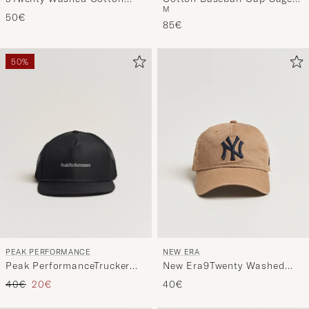
M
Green
Cap Grey New York Yankees
50€
85€
50%
PEAK PERFORMANCE
NEW ERA
Peak PerformanceTrucker
New Era9Twenty Washed
CapBlack
Cotton CapBeige New York
Tavallinen hinta
Alennettu hinta
40€
20€
40€
Yankees