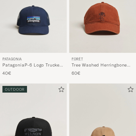
PATAGONIA
FORÉT
PatagoniaP-6 Logo Trucker
Tree Washed Herringbone
HatNew Navy
Cap Brown
40€
60€
OUTDOOR