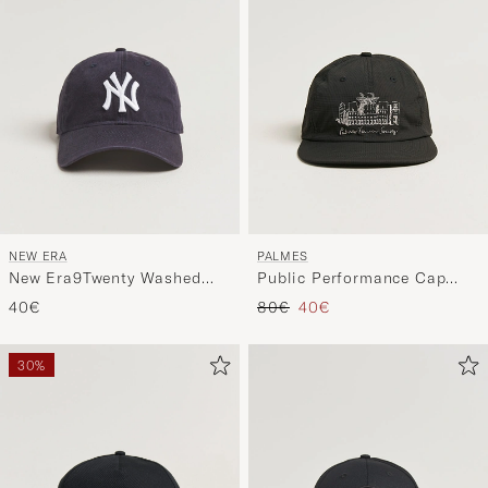
NEW ERA
PALMES
New Era9Twenty Washed
Public Performance Cap
Cotton CapNavy New York
Charcoal
Tavallinen hinta
Alennettu hinta
40€
80€
40€
Yankees
30%