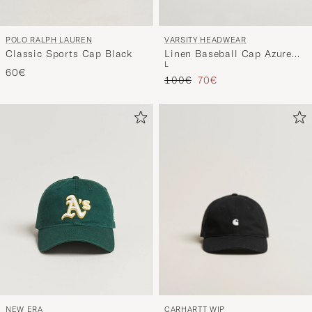
POLO RALPH LAUREN
VARSITY HEADWEAR
Classic Sports Cap Black
Linen Baseball Cap Azure
L
Blue
60€
Tavallinen hinta
Alennettu hinta
100€
70€
CARHARTT WIP
NEW ERA