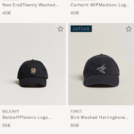
Carhartt WIPMadison Logo
New Era9Twenty Washed
CapBlack
Cotton CapOakland
40€
40€
Athletics
UUTUUS
BELSTAFF
FORÉT
BelstaffPhoenix Logo
Bird Washed Herringbone
CapBlack
Cap Navy
55€
60€