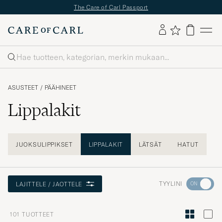
The Care of Carl Passport
Haku
ASUSTEET
/
PÄÄHINEET
Lippalakit
JUOKSULIPPIKSET
LIPPALAKIT
LÄTSÄT
HATUT
Aktivoi
TYYLINI
LAJITTELE / JAOTTELE
Minun
tyylini
101
TUOTTEET