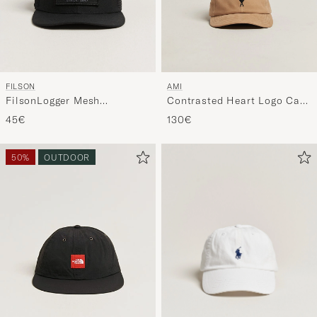
FILSON
AMI
FilsonLogger Mesh
Contrasted Heart Logo Cap
CapBlack
Beige Mastic
45€
130€
50%
OUTDOOR