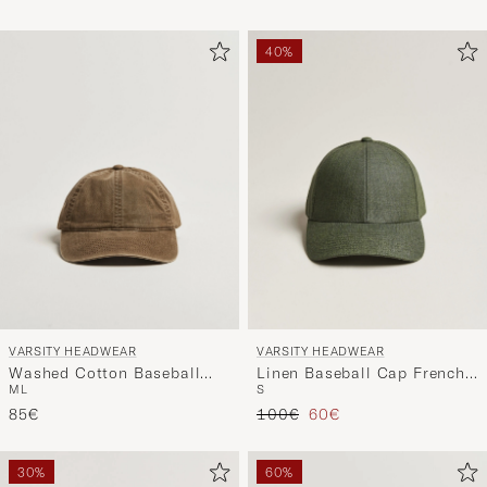
40%
VARSITY HEADWEAR
VARSITY HEADWEAR
Washed Cotton Baseball
Linen Baseball Cap French
M
L
S
Cap Beige
Olive
Tavallinen hinta
Alennettu hinta
85€
100€
60€
30%
60%