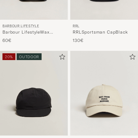
BARBOUR LIFESTYLE
RRL
Barbour LifestyleWax
RRLSportsman CapBlack
Sports CapNavy
60€
130€
20%
OUTDOOR