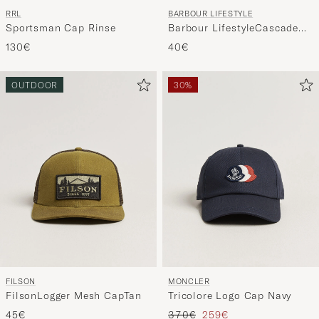
BARBOUR LIFESTYLE
RRL
Barbour LifestyleCascade
Sportsman Cap Rinse
Sports CapStone
40€
130€
OUTDOOR
30%
FILSON
MONCLER
FilsonLogger Mesh CapTan
Tricolore Logo Cap Navy
Tavallinen hinta
Alennettu hinta
45€
370€
259€