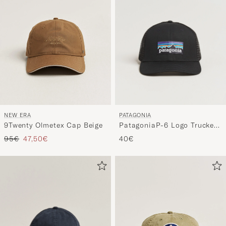
PATAGONIA
NEW ERA
PatagoniaP-6 Logo Trucker
9Twenty Olmetex Cap Beige
HatBlack
Tavallinen hinta
Alennettu hinta
40€
95€
47,50€