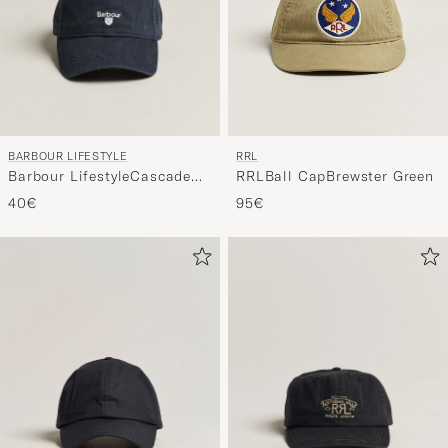
BARBOUR LIFESTYLE
RRL
Barbour LifestyleCascade
RRLBall CapBrewster Green
Sports CapNavy
40€
95€