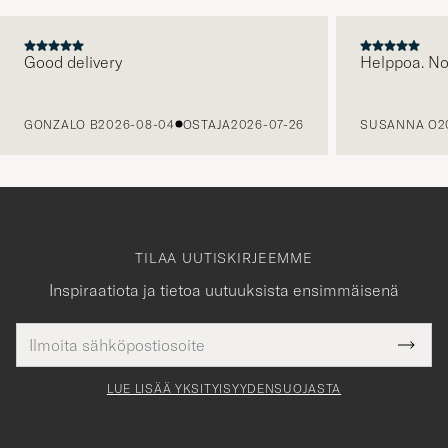
Good delivery
Helppoa. N
EDELLINEN
GONZALO B
2026-08-04
OSTAJA
2026-07-26
SUSANNA O
2
TILAA UUTISKIRJEEMME
Inspiraatiota ja tietoa uutuuksista ensimmäisenä
Sähköpostiosoite
Tack
kollinen
Submi
för
tieto
Newsl
Form
LUE LISÄÄ YKSITYISYYDENSUOJASTA
att
du