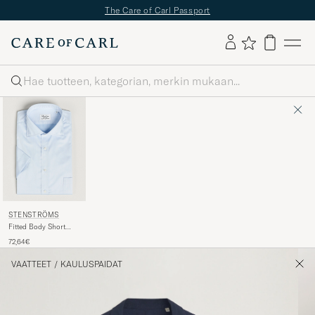
The Care of Carl Passport
Haku
STENSTRÖMS
Fitted Body Short
Sleeve Twill Shirt
72,64€
Light Blue
VAATTEET
/
KAULUSPAIDAT