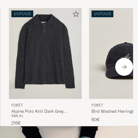
UUTUUS
UUTUUS
FORÉT
FORÉT
Alpine Polo Knit Dark Grey
Bird Washed Herringbo
S
M
L
XL
Melange
Navy
60€
215€