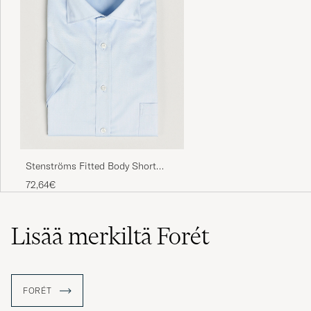
Stenströms Fitted Body Short
Sleeve Twill Shirt Light Blue
72,64€
Lisää merkiltä Forét
FORÉT