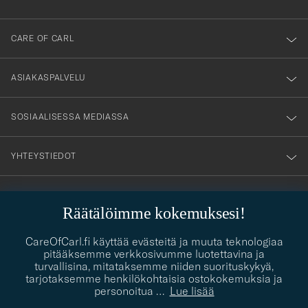
anmälde
dig
till
CARE OF CARL
vårt
nyhetsbrev!
ASIAKASPALVELU
SOSIAALISESSA MEDIASSA
YHTEYSTIEDOT
Räätälöimme kokemuksesi!
PUKEUTUMISNEUVONTA
Kaipaatko apua oman tyylisi löytämiseen? Me autamme sinua
CareOfCarl.fi käyttää evästeitä ja muuta teknologiaa
contact@careofcarl.com
mielellämme!
pitääksemme verkkosivumme luotettavina ja
turvallisina, mitataksemme niiden suorituskykyä,
PUKEUTUMISNEUVONTA
tarjotaksemme henkilökohtaisia ostokokemuksia ja
personoitua
…
Lue lisää