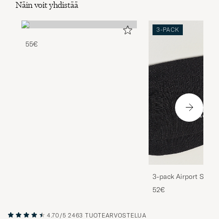
Näin voit yhdistää
3-PACK
55€
3-pack Airport Socks
Melange
52€
4.70/5
2463 TUOTEARVOSTELUA