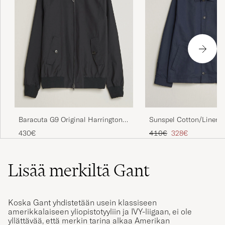
Baracuta G9 Original Harrington
Sunspel Cotton/Linen J
Jacket Dark Navy
Tavallinen hinta
Alennettu hinta
430€
410€
328€
Lisää merkiltä Gant
Koska Gant yhdistetään usein klassiseen
amerikkalaiseen yliopistotyyliin ja IVY-liigaan, ei ole
yllättävää, että merkin tarina alkaa Amerikan