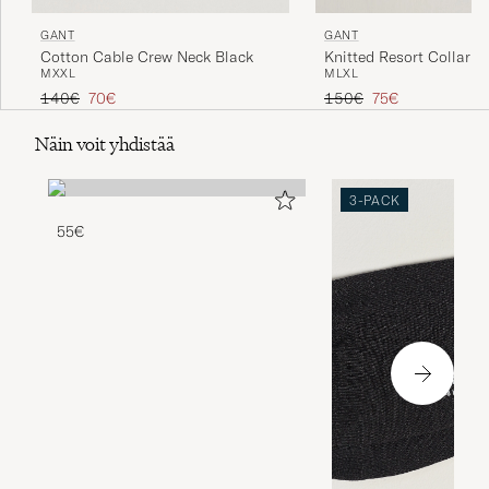
GANT
GANT
Cotton Cable Crew Neck Black
Knitted Resort Collar S
M
XXL
M
L
XL
Tavallinen hinta
Alennettu hinta
Tavallinen hinta
Alennettu hinta
140€
70€
150€
75€
Näin voit yhdistää
3-PACK
55€