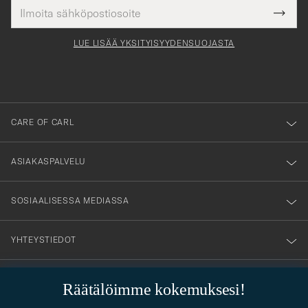
Sähköpostiosoite
Tack
kollinen
Submi
för
tieto
Newsl
Form
LUE LISÄÄ YKSITYISYYDENSUOJASTA
att
du
anmälde
dig
till
CARE OF CARL
vårt
nyhetsbrev!
ASIAKASPALVELU
SOSIAALISESSA MEDIASSA
YHTEYSTIEDOT
Räätälöimme kokemuksesi!
PUKEUTUMISNEUVONTA