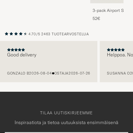
3-pack Airport Socks
Melange
52€
4.70/5
2463 TUOTEARVOSTELUA
Good delivery
Helppoa. N
EDELLINEN
GONZALO B
2026-08-04
OSTAJA
2026-07-26
SUSANNA O
2
TILAA UUTISKIRJEEMME
Inspiraatiota ja tietoa uutuuksista ensimmäisenä