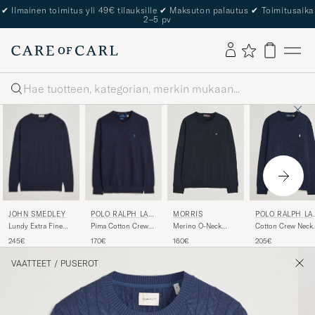
✔
Ilmainen toimitus yli 49€ tilauksille
✔
Maksuton palautus
✔
Toimitusaika
2–5 pv
Haku
JOHN SMEDLEY
POLO RALPH LAU
MORRIS
POLO RALPH LA
REN
REN
Lundy Extra Fine
Pima Cotton Crew
Merino O-Neck
Cotton Crew Neck
Merino Crew Neck
Neck Pullover
Navy
Pullover Hunter
245€
170€
160€
205€
Midnight
Hunter Navy
Navy
VAATTEET
/
PUSEROT