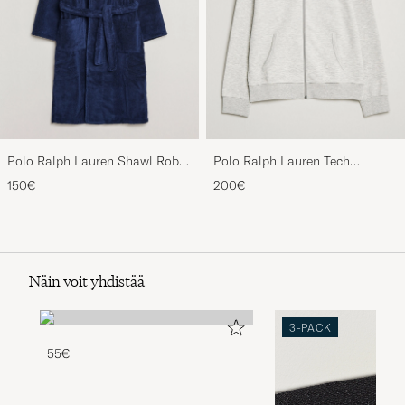
Polo Ralph Lauren Shawl Robe
Polo Ralph Lauren Tech
Navy
Performance Full Zip Light
150€
200€
Sport Heather
Näin voit yhdistää
3-PACK
55€