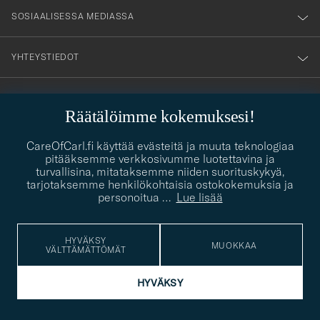
SOSIAALISESSA MEDIASSA
YHTEYSTIEDOT
Räätälöimme kokemuksesi!
PUKEUTUMISNEUVONTA
Kaipaatko apua oman tyylisi löytämiseen? Me autamme sinua
CareOfCarl.fi käyttää evästeitä ja muuta teknologiaa
contact@careofcarl.com
mielellämme!
pitääksemme verkkosivumme luotettavina ja
turvallisina, mitataksemme niiden suorituskykyä,
PUKEUTUMISNEUVONTA
tarjotaksemme henkilökohtaisia ostokokemuksia ja
personoitua
…
Lue lisää
HYVÄKSY
© Care of Carl 2026
MUOKKAA
VÄLTTÄMÄTTÖMÄT
HYVÄKSY