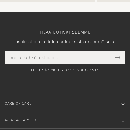
TILAA UUTISKIRJEEMME
Inspiraatiota ja tietoa uutuuksista ensimmäisenä
Sähköpostiosoite
Tack
kollinen
Submi
för
tieto
Newsl
Form
LUE LISÄÄ YKSITYISYYDENSUOJASTA
att
du
anmälde
dig
till
CARE OF CARL
vårt
nyhetsbrev!
ASIAKASPALVELU