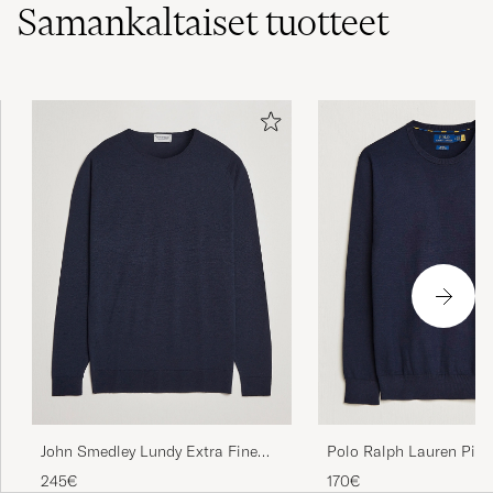
Samankaltaiset
tuotteet
John Smedley Lundy Extra Fine
Polo Ralph Lauren Pim
Merino Crew Neck Midnight
Crew Neck Pullover Hun
245€
170€