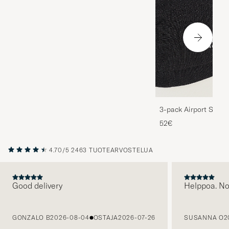
3-pack Airport Socks
Melange
52€
4.70/5
2463 TUOTEARVOSTELUA
Good delivery
Helppoa. N
EDELLINEN
GONZALO B
2026-08-04
OSTAJA
2026-07-26
SUSANNA O
2