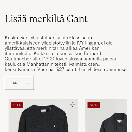
Lisää merkiltä Gant
Koska Gant yhdistetään usein klassiseen
amerikkalaiseen yliopistotyyliin ja IVY-liigaan, ei ole
yllättävää, että merkin tarina alkaa Amerikan
itärannikolta. Kaikki sai alkunsa, kun Bernard
Gantmacher alkoi 1900-luvun alussa ommella paidan
kauluksia Manhattanin tekstiilivalmistuksen
keskittymässä. Vuonna 1927 päätti hän yhdessä vaimonsa
kanssa perustaa oman tehtaan, jotta he voisivat toimia
alihankkijoina muille merkeille. Näistä tehtaan
GANT
valmistamista kauluspaidoista tuli erittäin suosittuja ja
sen vuoksi Gantmacher perusti merkin Gant yhdessä
poikiensa kanssa vuonna 1949.
50%
50%
Merkki on tullut tunnetuksi preppy-tyylistään ja samalla
voimme todeta, että Gant on tehnyt preppy-tyylin
tunnetuksi suurelle massalle. Perustamisestaan asti Gant
on ollut mukana määrittämässä klassista amerikkalaista
yliopistotyyliä, joka koostuu muun muassa