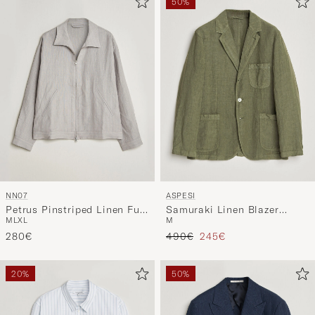
NN07
ASPESI
Petrus Pinstriped Linen Full
Samuraki Linen Blazer
M
L
XL
M
Zip Overshirt Grey
Military
Tavallinen hinta
Alennettu hinta
280€
490€
245€
20%
50%