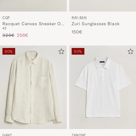
CQP
RAY-BAN
Racquet Canvas Sneaker Off
Zuri Sunglasses Black
42
White
150€
Tavallinen hinta
Alennettu hinta
320€
256€
60%
50%
GANT
ZANONE