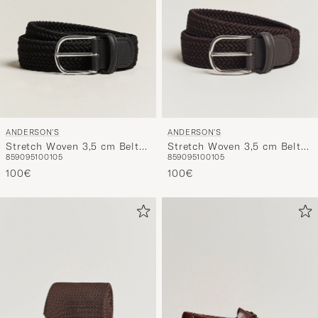
ANDERSON'S
ANDERSON'S
Stretch Woven 3,5 cm Belt
Stretch Woven 3,5 cm Belt
85
90
95
100
105
85
90
95
100
105
Black
Brown
100€
100€