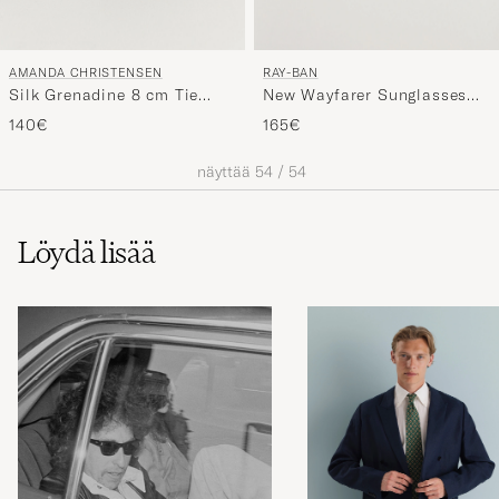
AMANDA CHRISTENSEN
RAY-BAN
Silk Grenadine 8 cm Tie
New Wayfarer Sunglasses
Navy
Black/Crystal Green
140€
165€
näyttää
54
/
54
Löydä lisää