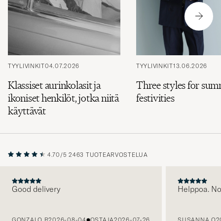
TYYLIVINKIT
04.07.2026
TYYLIVINKIT
13.06.2026
Klassiset aurinkolasit ja
Three styles for su
ikoniset henkilöt, jotka niitä
festivities
käyttävät
4.70/5
2463 TUOTEARVOSTELUA
Good delivery
Helppoa. N
EDELLINEN
GONZALO B
2026-08-04
OSTAJA
2026-07-26
SUSANNA O
2