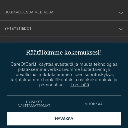
SOSIAALISESSA MEDIASSA
YHTEYSTIEDOT
PUKEUTUMISNEUVONTA
Räätälöimme kokemuksesi!
Kaipaatko apua oman tyylisi löytämiseen? Me autamme sinua
contact@careofcarl.com
CareOfCarl.fi käyttää evästeitä ja muuta teknologiaa
mielellämme!
pitääksemme verkkosivumme luotettavina ja
turvallisina, mitataksemme niiden suorituskykyä,
PUKEUTUMISNEUVONTA
tarjotaksemme henkilökohtaisia ostokokemuksia ja
personoitua
…
Lue lisää
© Care of Carl 2026
HYVÄKSY
MUOKKAA
VÄLTTÄMÄTTÖMÄT
HYVÄKSY