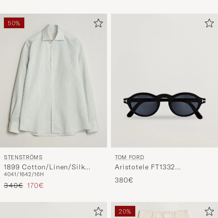
50%
STENSTRÖMS
TOM FORD
1899 Cotton/Linen/Silk
Aristotele FT1332
40
41/16
42/16H
Striped Shirt Green
Sunglasses Black
380€
Tavallinen hinta
Alennettu hinta
340€
170€
20%