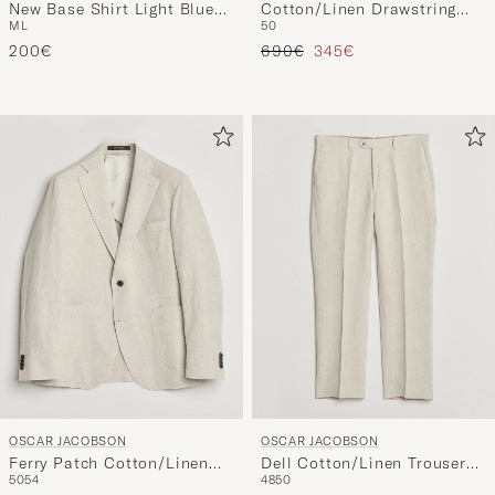
M
L
50
Stripe
Shorts Beige
Tavallinen hinta
Alennettu hinta
200€
690€
345€
OSCAR JACOBSON
OSCAR JACOBSON
Ferry Patch Cotton/Linen
Dell Cotton/Linen Trousers
50
54
48
50
Blazer Off White
Off White
550€
250€