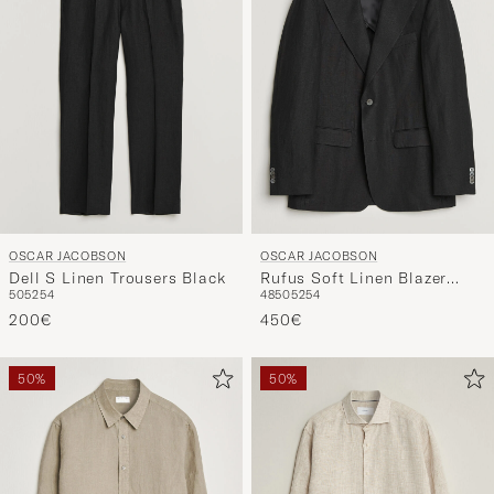
omaan
tyyliisi
sopivan
lajittelun
tuotteille
OSCAR JACOBSON
OSCAR JACOBSON
Dell S Linen Trousers Black
Rufus Soft Linen Blazer
50
52
54
48
50
52
54
Black
200€
450€
50%
50%