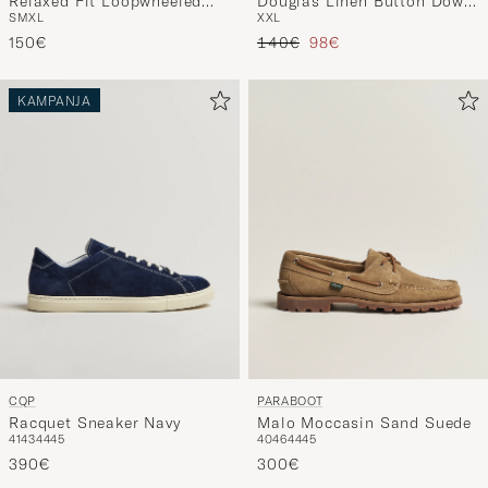
S
M
XL
XXL
Heavy T-Shirt Charcoal
Shirt White
Tavallinen hinta
Alennettu hinta
150€
140€
98€
KAMPANJA
CQP
PARABOOT
Racquet Sneaker Navy
Malo Moccasin Sand Suede
41
43
44
45
40
46
44
45
390€
300€