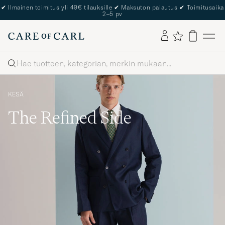
The Care of Carl Passport
Haku
KESÄ
The Refined Side