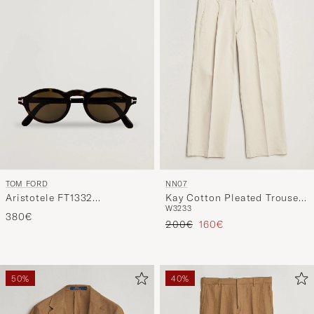
TOM FORD
NN07
Aristotele FT1332
Kay Cotton Pleated Trousers
W32
33
Sunglasses Havana
Ivory
380€
Tavallinen hinta
Alennettu hinta
200€
160€
50%
40%