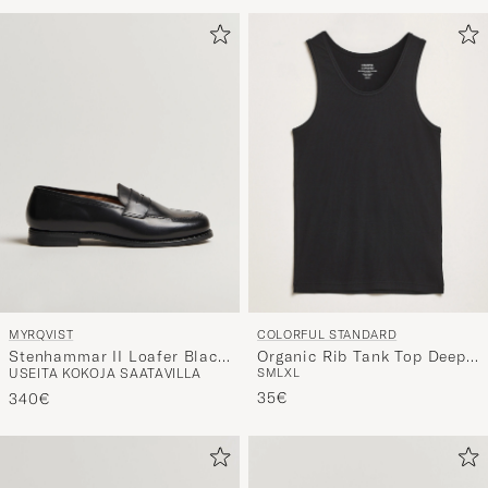
MYRQVIST
COLORFUL STANDARD
Stenhammar II Loafer Black
Organic Rib Tank Top Deep
USEITA KOKOJA SAATAVILLA
S
M
L
XL
Calf
Black
35€
340€