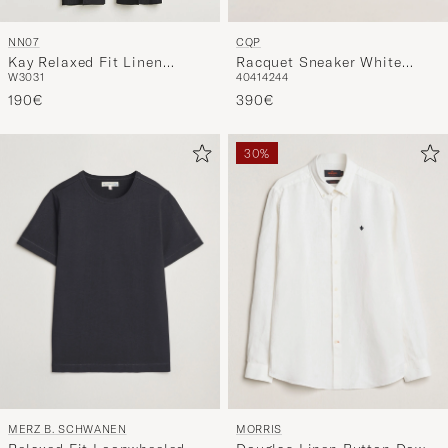
CQP
NN07
Racquet Sneaker White
Kay Relaxed Fit Linen
40
41
42
44
W30
31
Leather
Trousers Black
390€
190€
30%
MERZ B. SCHWANEN
MORRIS
Relaxed Fit Loopwheeled
Douglas Linen Button Down