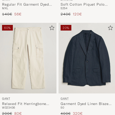
Regular Fit Garment Dyed
Soft Cotton Piquet Polo
M
XL
52
54
Linen Shirt Sand
White
Tavallinen hinta
Alennettu hinta
Tavallinen hinta
Alennettu hinta
140€
56€
240€
120€
60%
20%
GANT
GANT
Relaxed Fit Herringbone
Garment Dyed Linen Blazer
W32
34
36
50
Cargo Pants Creamed White
Evening Blue
Tavallinen hinta
Alennettu hinta
Tavallinen hinta
Alennettu hinta
200€
80€
400€
320€