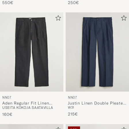
NN07
NN07
Aden Regular Fit Linen
Justin Linen Double Pleated
USEITA KOKOJA SAATAVILLA
W31
Chinos Black
Trousers Navy Blue
215€
160€
50%