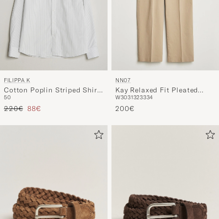
FILIPPA K
NN07
Cotton Poplin Striped Shirt
Kay Relaxed Fit Pleated
50
W30
31
32
33
34
White/Black
Trousers Desert Khaki
Tavallinen hinta
Alennettu hinta
220€
88€
200€