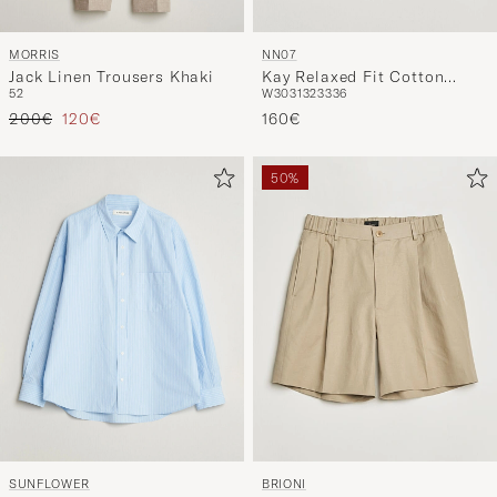
MORRIS
NN07
Jack Linen Trousers Khaki
Kay Relaxed Fit Cotton
52
W30
31
32
33
36
Drawstring Shorts Desert
Tavallinen hinta
Alennettu hinta
200€
120€
Khaki
160€
50%
SUNFLOWER
BRIONI
New Base Shirt Light Blue
Cotton/Linen Drawstring