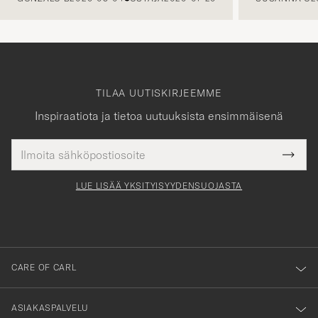
TILAA UUTISKIRJEEMME
Inspiraatiota ja tietoa uutuuksista ensimmäisenä
Sähköpostiosoite
Tack
kollinen
Submi
för
tieto
Newsl
Form
LUE LISÄÄ YKSITYISYYDENSUOJASTA
att
du
anmälde
dig
till
CARE OF CARL
vårt
nyhetsbrev!
ASIAKASPALVELU