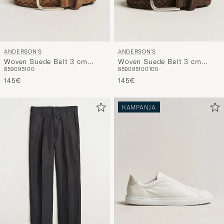
ANDERSON'S
ANDERSON'S
Woven Suede Belt 3 cm
Woven Suede Belt 3 cm
85
90
95
100
85
90
95
100
105
Light Brown
Dark Brown
145€
145€
KAMPANJA