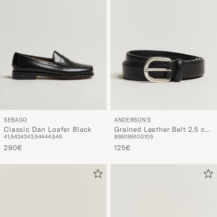
SEBAGO
ANDERSON'S
Classic Dan Loafer Black
Grained Leather Belt 2,5 cm
41,5
42
43
43,5
44
44,5
45
85
90
95
100
105
Black
290€
125€