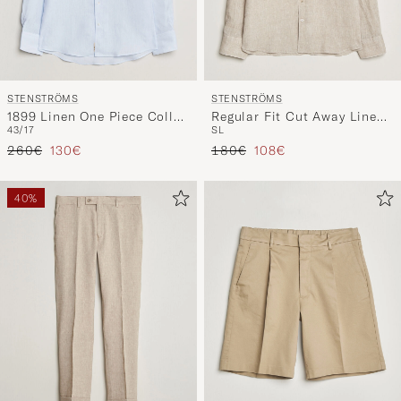
STENSTRÖMS
STENSTRÖMS
1899 Linen One Piece Collar
Regular Fit Cut Away Linen
43/17
S
L
Shirt Light Blue
Shirt Beige
Tavallinen hinta
Alennettu hinta
Tavallinen hinta
Alennettu hinta
260€
130€
180€
108€
40%