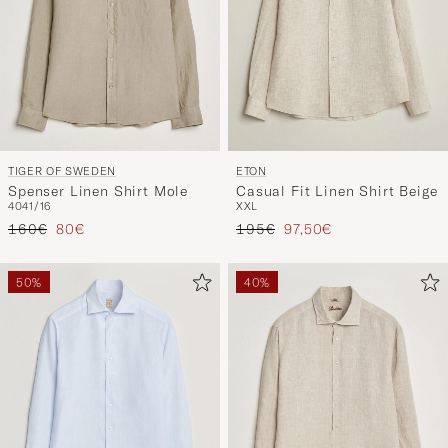
TIGER OF SWEDEN
ETON
Spenser Linen Shirt Mole
Casual Fit Linen Shirt Beige
40
41/16
XXL
Tavallinen hinta
Alennettu hinta
Tavallinen hinta
Alennettu hinta
160€
80€
195€
97,50€
50%
40%