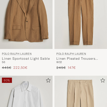
POLO RALPH LAUREN
POLO RALPH LAUREN
Linen Sportcoat Light Sable
Linen Pleated Trousers
56
W32
Light Sable
Tavallinen hinta
Alennettu hinta
Tavallinen hinta
Alennettu hinta
445€
222,50€
245€
147€
60%