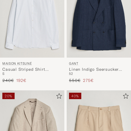
MAISON KITSUNÉ
GANT
Casual Striped Shirt
Linen Indigo Seersucker
S
52
Blue/White
Blazer Bid Blue
Tavallinen hinta
Alennettu hinta
Tavallinen hinta
Alennettu hinta
240€
192€
550€
275€
20%
40%