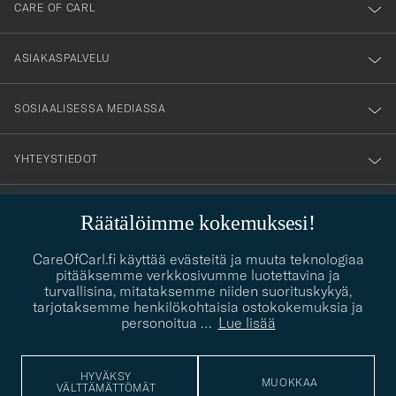
vårt
nyhetsbrev!
ASIAKASPALVELU
SOSIAALISESSA MEDIASSA
YHTEYSTIEDOT
Räätälöimme kokemuksesi!
PUKEUTUMISNEUVONTA
Kaipaatko apua oman tyylisi löytämiseen? Me autamme sinua
CareOfCarl.fi käyttää evästeitä ja muuta teknologiaa
contact@careofcarl.com
mielellämme!
pitääksemme verkkosivumme luotettavina ja
turvallisina, mitataksemme niiden suorituskykyä,
PUKEUTUMISNEUVONTA
tarjotaksemme henkilökohtaisia ostokokemuksia ja
personoitua
…
Lue lisää
HYVÄKSY
© Care of Carl 2026
MUOKKAA
VÄLTTÄMÄTTÖMÄT