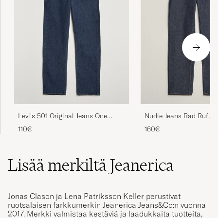
Levi's 501 Original Jeans One
Nudie Jeans Rad Rufus 
Wash
One
110€
160€
Lisää merkiltä Jeanerica
Jonas Clason ja Lena Patriksson Keller perustivat
ruotsalaisen farkkumerkin Jeanerica Jeans&Co:n vuonna
2017. Merkki valmistaa kestäviä ja laadukkaita tuotteita,
joissa on hyvä istuvuus. Jeanerica Jeans&Co panostaa