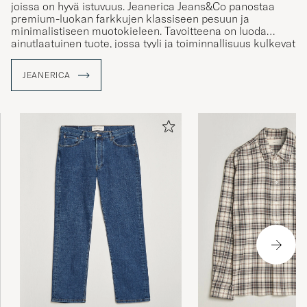
premium-luokan farkkujen klassiseen pesuun ja
minimalistiseen muotokieleen. Tavoitteena on luoda
ainutlaatuinen tuote, jossa tyyli ja toiminnallisuus kulkevat
käsi kädessä.
JEANERICA
Kaikki farkut on valmistettu 98% luomupuuvillasta.