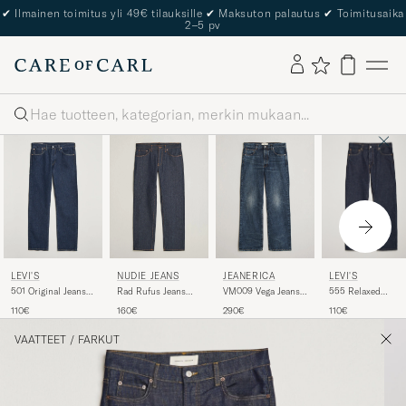
The Care of Carl Passport
Haku
LEVI'S
LEVI'S
NUDIE JEANS
JEANERICA
555 Relaxed
501 Original Jeans
Rad Rufus Jeans
VM009 Vega Jeans
Straight Jeans
One Wash
Dry One
Dark Blue Righe
110€
110€
160€
290€
Welcome To The
Game
VAATTEET
/
FARKUT