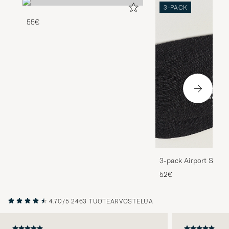
3-PACK
55€
3-pack Airport Socks
Melange
52€
4.70/5
2463 TUOTEARVOSTELUA