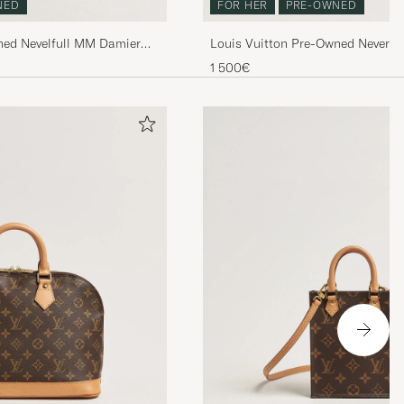
NED
FOR HER
PRE-OWNED
ned Nevelfull MM Damier
Louis Vuitton Pre-Owned Neverf
1 500€