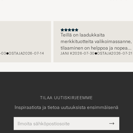
A
Teillä on laadukkaita
merkkituotteita valikoimassanne,
tilaaminen on helppoa ja nopeaa,
3
OSTAJA
2026-07-14
JANI K
2026-07-30
OSTAJA
2026-07-21
sekä asiakaspalvelustanne saa
apua tarvittaessa.
TILAA UUTISKIRJEEMME
Inspiraatiota ja tietoa uutuuksista ensimmäisenä
Sähköpostiosoite
Pakollinen
Submit
tieto
Newslette