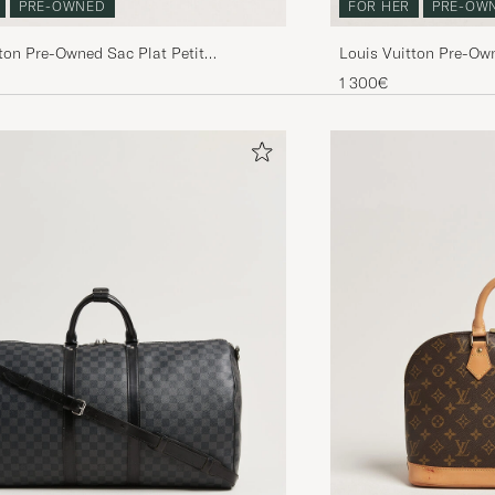
PRE-OWNED
FOR HER
PRE-OW
ton Pre-Owned Sac Plat Petit
Louis Vuitton Pre-Ow
re Monogram
Ebene
1 300€