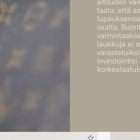
aitouden va
taata, että s
lupauksensa
osalta. Suor
varmistaaks
laukkuja ei 
varastetuiksi
investointisi
korkealaatui