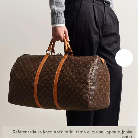
Referenssikuva koon arviointiin, tämä ei ole se kappale, jonka
ostat