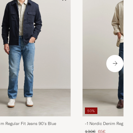
50%
im Regular Fit Jeans 90's Blue
-1 Nordic Denim Regular 
ta
ttu hinta
Tavallinen hinta
Alennettu hinta
130€
65€