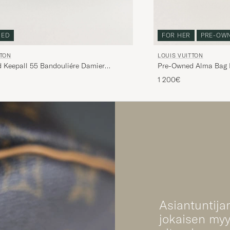
NED
FOR HER
PRE-OW
TTON
LOUIS VUITTON
 Keepall 55 Bandouliére Damier
Pre-Owned Alma Bag
1 200€
Asiantuntija
jokaisen my