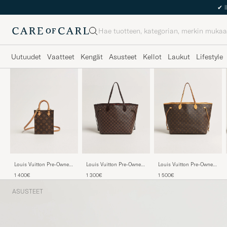
✔
I
Haku
Uutuudet
Vaatteet
Kengät
Asusteet
Kellot
Laukut
Lifestyle
Louis Vuitton Pre-Owned
Louis Vuitton Pre-Owned
Louis Vuitton Pre-Owned
Sac Plat Petit Bandouliére
Nevelfull MM Damier
Neverfull GM Monogram
1 400€
1 300€
1 500€
Monogram
Ebene
ASUSTEET