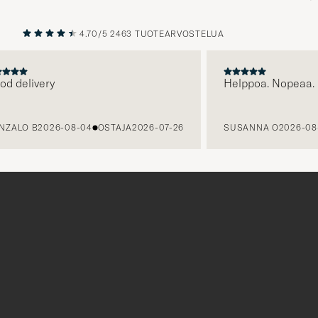
4.70/5
2463 TUOTEARVOSTELUA
EDELLINEN
SEURAAV
delivery
Helppoa. Nopeaa.
ALO B
2026-08-04
OSTAJA
2026-07-26
SUSANNA O
2026-08-0
Tack
för