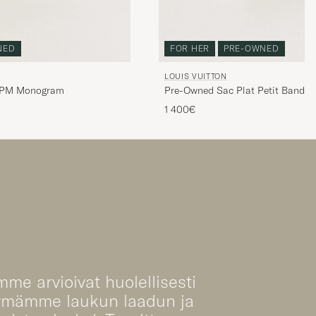
NED
FOR HER
PRE-OWNED
LOUIS VUITTON
 PM Monogram
Pre-Owned Sac Plat Petit Bando
1 400€
mme arvioivat huolellisesti
ymämme laukun laadun ja