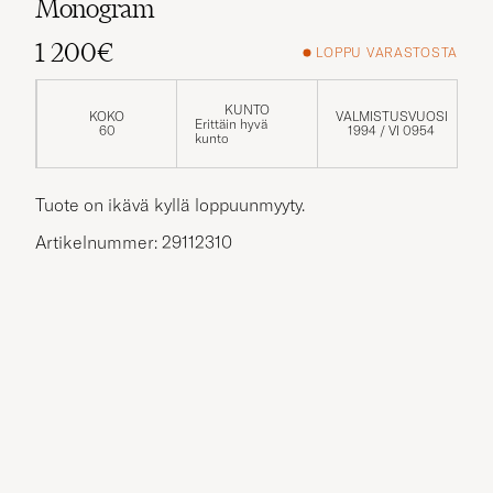
Monogram
1 200€
LOPPU VARASTOSTA
KUNTO
KOKO
VALMISTUSVUOSI
Erittäin hyvä
60
1994 / VI 0954
kunto
Tuote on ikävä kyllä loppuunmyyty.
Artikelnummer: 29112310