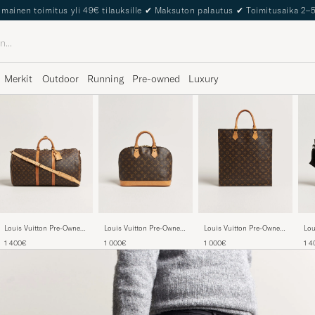
lmainen toimitus yli 49€ tilauksille
✔
Maksuton palautus
✔
Toimitusaika 2–
Merkit
Outdoor
Running
Pre-owned
Luxury
Louis Vuitton Pre-Owned
Louis Vuitton Pre-Owned
Louis Vuitton Pre-Owned
Lou
Keepall Bandouliére 55
Alma Bag PM Monogram
Sac Plat Bag Monogram
Abb
1 400€
1 000€
1 000€
1 4
Monogram
Mo