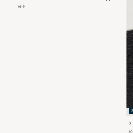
55€
3-
5