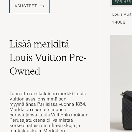
FOR HER
ASUSTEET
Louis Vuit
Bandoulié
1 400€
Lisää merkiltä
Louis Vuitton Pre-
Owned
Tunnettu ranskalainen merkki Louis
Vuitton avasi ensimmäisen
myymälänsä Pariisissa vuonna 1854.
Merkki on saanut nimensä
perustajansa Louis Vuittonin mukaan.
Perusajatuksena oli valmistaa
korkealaatuisia matka-arkkuja ja
matkalaukkuja. Merkki on