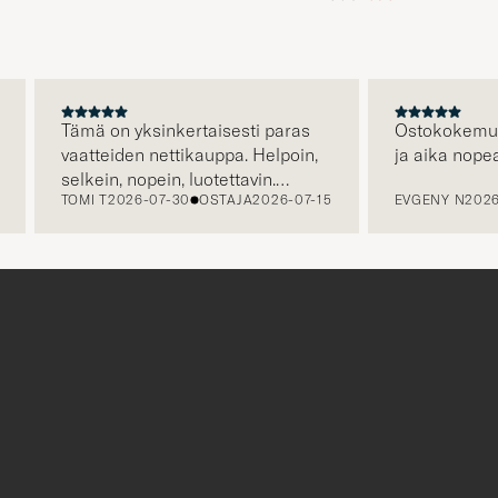
Tämä on yksinkertaisesti paras
Ostokokemus oli
vaatteiden nettikauppa. Helpoin,
ja aika nopea t
selkein, nopein, luotettavin.
TOMI T
2026-07-30
OSTAJA
2026-07-15
EVGENY N
2026-0
Erityisen hienoa että kuljetus on
jo hinnassa, eli hinta jonka näet
on hinta jonka maksat. Plussaa
myös huikeasta valikoimasta.
r