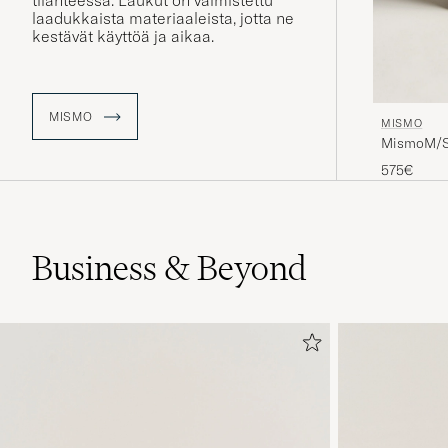
tilanteessa. Laukut on valmistettu
laadukkaista materiaaleista, jotta ne
kestävät käyttöä ja aikaa.
MISMO
MISMO
MismoM/S
575€
Business & Beyond