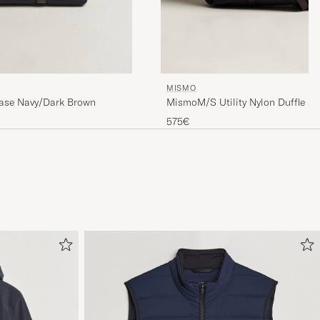
MISMO
MismoM/S Utility Nylon Duffle B
case Navy/Dark Brown
Brown
575€