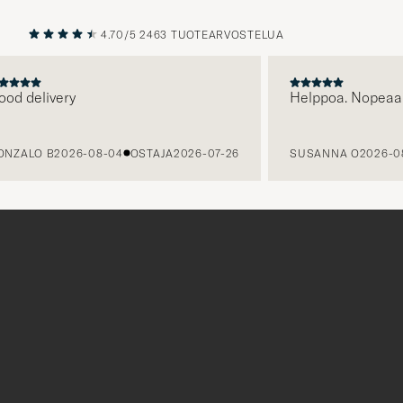
4.70/5
2463 TUOTEARVOSTELUA
EDELLINEN
SEURAAV
delivery
Helppoa. Nopeaa.
LO B
2026-08-04
OSTAJA
2026-07-26
SUSANNA O
2026-08-03
Tack
för