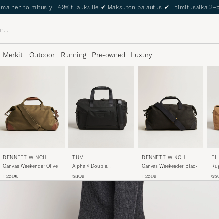
The Care of Carl Passport
Merkit
Outdoor
Running
Pre-owned
Luxury
BENNETT WINCH
BENNETT WINCH
TUMI
FI
Canvas Weekender Olive
Canvas Weekender Black
Alpha 4 Double
Rug
Expansion Duffle Bag
Tan
1 250€
1 250€
580€
65
Black