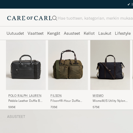
Haku
Uutuudet
Vaatteet
Kengät
Asusteet
Kellot
Laukut
Lifestyle
POLO RALPH LAUREN
FILSON
MISMO
Pebble Leather Duffle Bag
Filson48-Hour Duffle
MismoM/S Utility Nylon
Svart
BagOtter Green
Duffle BagNavy/Dark
595€
705€
575€
Brown
ASUSTEET