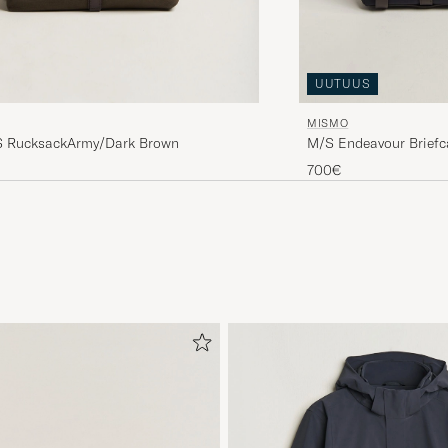
UUTUUS
MISMO
 RucksackArmy/Dark Brown
M/S Endeavour Brief
700€