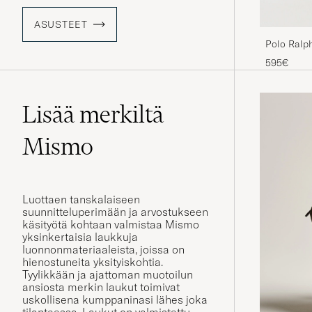
ASUSTEET
Polo Ralph
Svart
595€
Lisää merkiltä
Mismo
Luottaen tanskalaiseen
suunnitteluperimään ja arvostukseen
käsityötä kohtaan valmistaa Mismo
yksinkertaisia laukkuja
luonnonmateriaaleista, joissa on
hienostuneita yksityiskohtia.
Tyylikkään ja ajattoman muotoilun
ansiosta merkin laukut toimivat
uskollisena kumppaninasi lähes joka