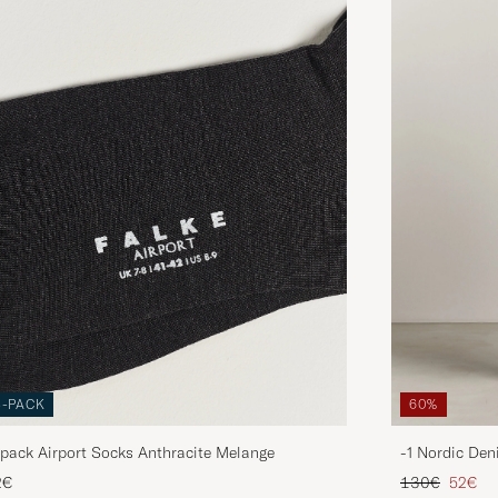
3-PACK
60%
pack Airport Socks Anthracite Melange
-1 Nordic Den
Tavallinen hin
Alenne
2€
130€
52€