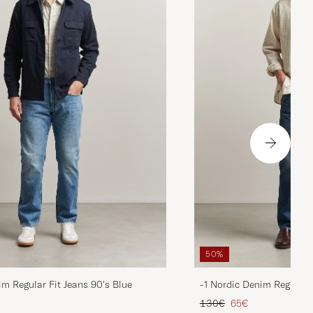
50%
im Regular Fit Jeans 90's Blue
-1 Nordic Denim Regular 
ta
ttu hinta
Tavallinen hinta
Alennettu hinta
130€
65€