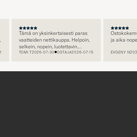
Tämä on yksinkertaisesti paras
Ostokokemus oli 
vaatteiden nettikauppa. Helpoin,
ja aika nopea to
selkein, nopein, luotettavin.
TOMI T
2026-07-30
OSTAJA
2026-07-15
EVGENY N
2026-07
Erityisen hienoa että kuljetus on
jo hinnassa, eli hinta jonka näet
on hinta jonka maksat. Plussaa
myös huikeasta valikoimasta.
r