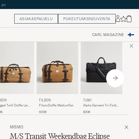
ASIAKASPALVELU
PUKEUTUMISNEUVONTA
CARL MAGAZINE
TUMI
LSON
FILSON
TUMI
Alpha 3
ged Twill Duffle Large
FilsonDuffle MediumTan
Alpha Garment Tri-Fold
Carry O
Carry On Black
790€
0€
600€
820€
MISMO
M/S Transit Weekendbag Eclipse