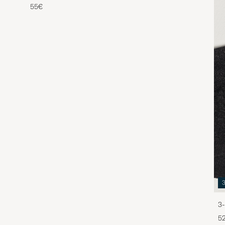
55€
3-
5