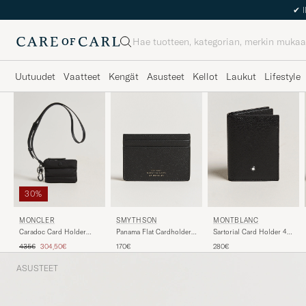
Haku
Uutuudet
Vaatteet
Kengät
Asusteet
Kellot
Laukut
Lifestyle
30%
SMYTHSON
MONTBLANC
MONCLER
Panama Flat Cardholder
Sartorial Card Holder 4cc
Caradoc Card Holder
Black
Black
Black
Tavallinen hinta
Alennettu hinta
170€
280€
435€
304,50€
ASUSTEET