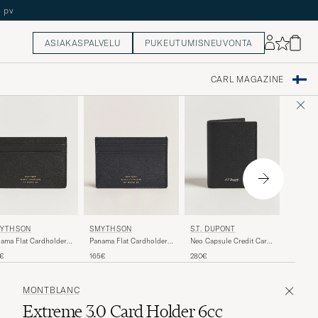
ASIAKASPALVELU
PUKEUTUMISNEUVONTA
CARL MAGAZINE
SMYTH
YTHSON
SMYTHSON
S.T. DUPONT
Panama 
ama Flat Cardholder
Panama Flat Cardholder
Neo Capsule Credit Card
Black
ck
Navy
Wallet Black Grained
190€
0€
165€
280€
MONTBLANC
Extreme 3.0 Card Holder 6cc