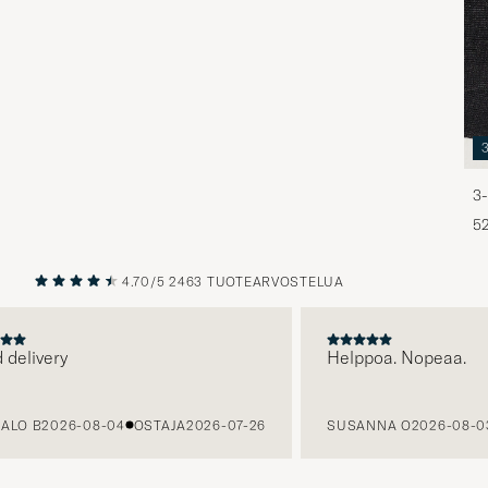
3-
5
4.70/5
2463 TUOTEARVOSTELUA
EDELLINEN
SEURAAV
livery
Helppoa. Nopeaa.
 B
2026-08-04
OSTAJA
2026-07-26
SUSANNA O
2026-08-03
O