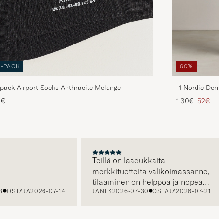
3-PACK
60%
pack Airport Socks Anthracite Melange
-1 Nordic Den
Tavallinen hin
Alenne
2€
130€
52€
A
Teillä on laadukkaita
merkkituotteita valikoimassanne,
tilaaminen on helppoa ja nopeaa,
STAJA
2026-07-14
JANI K
2026-07-30
OSTAJA
2026-07-21
sekä asiakaspalvelustanne saa
apua tarvittaessa.