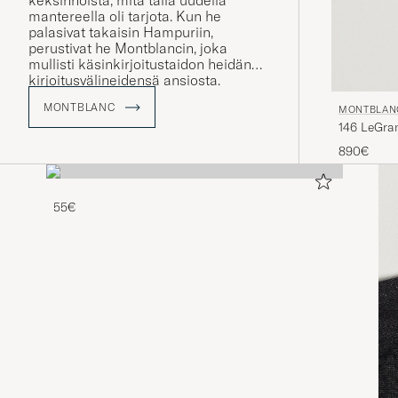
keksinnöistä, mitä tällä uudella
mantereella oli tarjota. Kun he
palasivat takaisin Hampuriin,
perustivat he Montblancin, joka
mullisti käsinkirjoitustaidon heidän
kirjoitusvälineidensä ansiosta.
MONTBLANC
MONTBLAN
146 LeGra
Platinum 
890€
55€