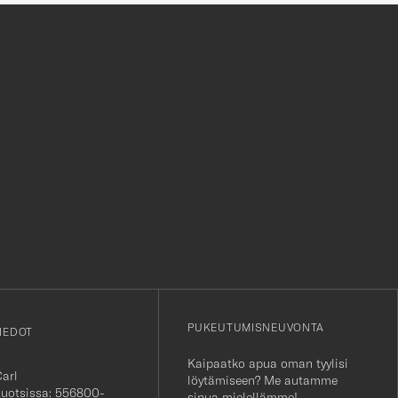
myös huikeasta valikoimasta.
r
PUKEUTUMISNEUVONTA
IEDOT
Kaipaatko apua oman tyylisi
Carl
löytämiseen? Me autamme
Ruotsissa: 556800-
sinua mielellämme!