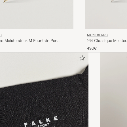
C
MONTBLANC
nd Meisterstück M Fountain Pen
164 Classique Meister
Line
Platinum Line
490€