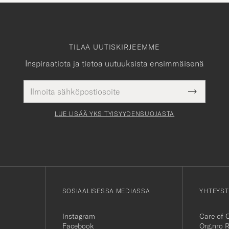
TILAA UUTISKIRJEEMME
Inspiraatiota ja tietoa uutuuksista ensimmäisenä
Sähköpostiosoite
Pakollinen
Submit
tieto
Newslette
Form
LUE LISÄÄ YKSITYISYYDENSUOJASTA
SOSIAALISESSA MEDIASSA
YHTEYST
Instagram
Care of 
Facebook
Org.nro 