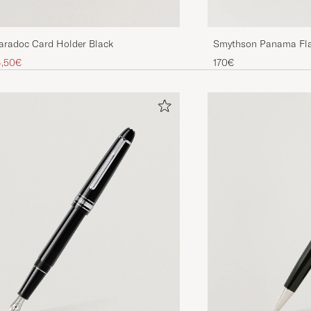
Smythson Panama Fla
aradoc Card Holder Black
 hinta
nnettu hinta
170€
4,50€