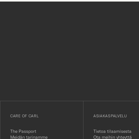
Tack
för
att
du
anmälde
dig
till
vårt
CARE OF CARL
ASIAKASPALVELU
nyhetsbrev!
The Passport
Tietoa tilaamisesta
Meidän tarinamme
Ota meihin yhteyttä