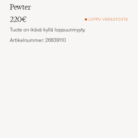
Pewter
220€
LOPPU VARASTOSTA
Tuote on ikävä kyllä loppuunmyyty.
Artikelnummer: 26839110
Muita vaihtoehtoja?
SAMANKALTAISIA TUOTTEITA