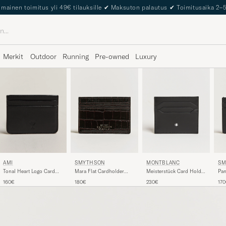
The Care of Carl Passport
Merkit
Outdoor
Running
Pre-owned
Luxury
SMYTHSON
MONTBLANC
SM
AMI
Mara Flat Cardholder
Meisterstück Card Holder
Pan
Tonal Heart Logo Card
Dark Brown
6cc Black
Bla
Holder Black
180€
230€
17
160€