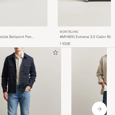
MONTBLANC
stück Ballpoint Pen
#MY4810 Extreme 3.0 Cabin Blac
1 100€