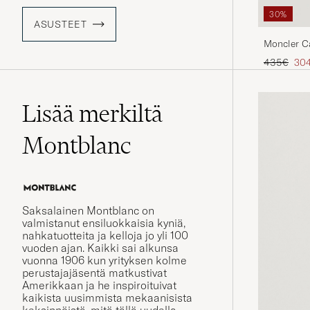
30%
ASUSTEET
Moncler C
Tavallinen
Ale
435€
30
Lisää merkiltä
Montblanc
Saksalainen Montblanc on
valmistanut ensiluokkaisia kyniä,
nahkatuotteita ja kelloja jo yli 100
vuoden ajan. Kaikki sai alkunsa
vuonna 1906 kun yrityksen kolme
perustajajäsentä matkustivat
Amerikkaan ja he inspiroituivat
kaikista uusimmista mekaanisista