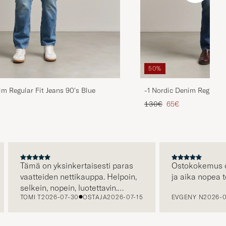
50%
im Regular Fit Jeans 90's Blue
-1 Nordic Denim Regular 
ta
ttu hinta
Tavallinen hinta
Alennettu hinta
130€
65€
Tämä on yksinkertaisesti paras
Ostokokemus oli er
vaatteiden nettikauppa. Helpoin,
ja aika nopea toim
selkein, nopein, luotettavin.
TOMI T
2026-07-30
OSTAJA
2026-07-15
EVGENY N
2026-07-2
Erityisen hienoa että kuljetus on
jo hinnassa, eli hinta jonka näet
on hinta jonka maksat. Plussaa