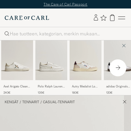
The Care of Carl Passport
Haku
Axel Arigato Clean
adidas Originals
Polo Ralph Lauren
Autry Medalist Low
90 Bee Bird
Samba OG Sneake
Bedford
Leather/Suede
240€
120€
135€
180€
Sneaker
White/Black
Leather/Suede
Sneaker White/Fig
White/Beige
Sneakers Bianco
KENGÄT
/
TENNARIT
/
CASUAL-TENNARIT