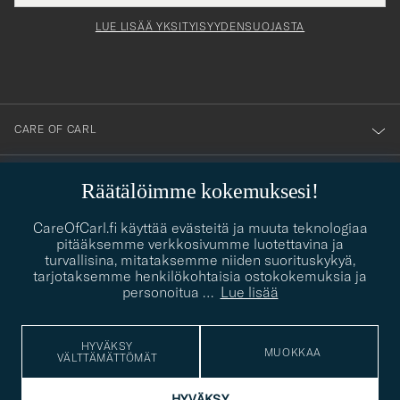
för
tieto
Newsl
Form
LUE LISÄÄ YKSITYISYYDENSUOJASTA
att
du
anmälde
dig
till
CARE OF CARL
vårt
nyhetsbrev!
ASIAKASPALVELU
Räätälöimme kokemuksesi!
CareOfCarl.fi käyttää evästeitä ja muuta teknologiaa
SOSIAALISESSA MEDIASSA
pitääksemme verkkosivumme luotettavina ja
turvallisina, mitataksemme niiden suorituskykyä,
tarjotaksemme henkilökohtaisia ostokokemuksia ja
YHTEYSTIEDOT
personoitua
…
Lue lisää
HYVÄKSY
MUOKKAA
PUKEUTUMISNEUVONTA
VÄLTTÄMÄTTÖMÄT
Kaipaatko apua oman tyylisi löytämiseen? Me autamme sinua
HYVÄKSY
contact@careofcarl.com