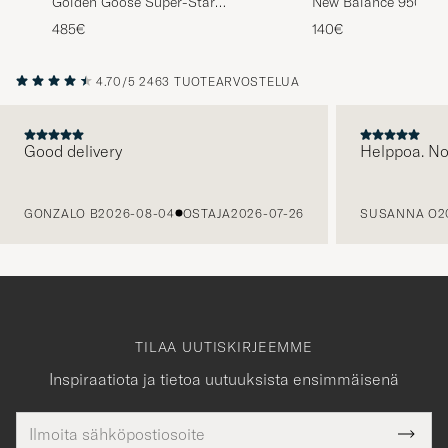
Golden Goose Super-Star
New Balance 950 Sn
Sneakers White/Grey
Angora
485€
140€
4.70/5
2463 TUOTEARVOSTELUA
Good delivery
Helppoa. N
EDELLINEN
GONZALO B
2026-08-04
OSTAJA
2026-07-26
SUSANNA O
2
TILAA UUTISKIRJEEMME
Inspiraatiota ja tietoa uutuuksista ensimmäisenä
Sähköpostiosoite
Tack
kollinen
Submi