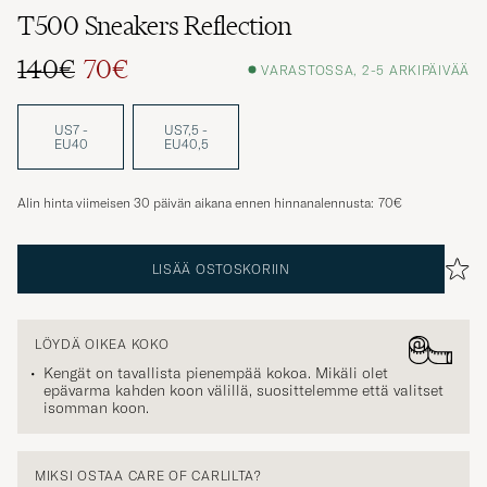
T500 Sneakers Reflection
140€
70€
VARASTOSSA, 2-5 ARKIPÄIVÄÄ
Tavallinen hinta
Alennettu hinta
US7 -
US7,5 -
EU40
EU40,5
Alin hinta viimeisen 30 päivän aikana ennen hinnanalennusta:
70€
LISÄÄ OSTOSKORIIN
LÖYDÄ OIKEA KOKO
Kengät on tavallista pienempää kokoa. Mikäli olet
epävarma kahden koon välillä, suosittelemme että valitset
isomman koon.
MIKSI OSTAA CARE OF CARLILTA?