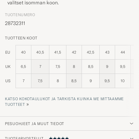
valitset isomman koon.
TUOTENUMERO
28732311
TUOTTEEN KOOT
EU
40
40,5
41,5
42
42,5
43
44
4
UK
6,5
7
7,5
8
8,5
9
9,5
US
7
7,5
8
8,5
9
9,5
10
1
KATSO KOKOTAULUKOT JA TARKISTA KUINKA ME MITTAAMME
»
TUOTTEET
PESUOHJEET JA MUUT TIEDOT
TUOTEARVOSTELUT