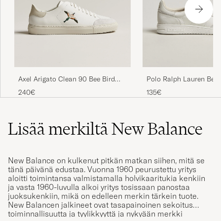
Axel Arigato Clean 90 Bee Bird
Polo Ralph Lauren Bed
Sneaker White/Beige
Leather/Suede Sneaker
240€
135€
Lisää merkiltä New Balance
New Balance on kulkenut pitkän matkan siihen, mitä se
tänä päivänä edustaa. Vuonna 1960 peurustettu yritys
aloitti toimintansa valmistamalla holvikaaritukia kenkiin
ja vasta 1960-luvulla alkoi yritys tosissaan panostaa
juoksukenkiin, mikä on edelleen merkin tärkein tuote.
New Balancen jalkineet ovat tasapainoinen sekoitus
toiminnallisuutta ja tyylikkyyttä ja nykyään merkki