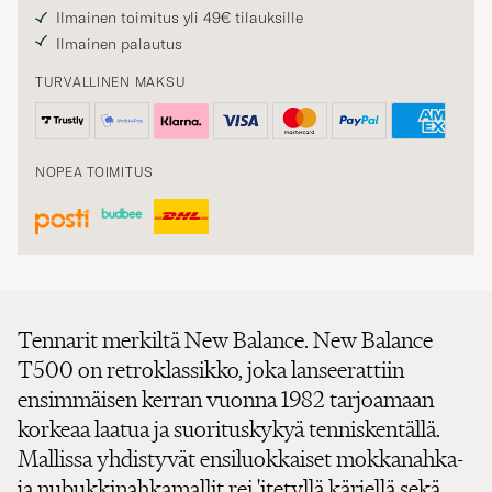
Ilmainen toimitus yli 49€ tilauksille
Ilmainen palautus
TURVALLINEN MAKSU
NOPEA TOIMITUS
Tennarit merkiltä New Balance. New Balance
T500 on retroklassikko, joka lanseerattiin
ensimmäisen kerran vuonna 1982 tarjoamaan
korkeaa laatua ja suorituskykyä tenniskentällä.
Mallissa yhdistyvät ensiluokkaiset mokkanahka-
ja nubukkinahkamallit rei 'itetyllä kärjellä sekä