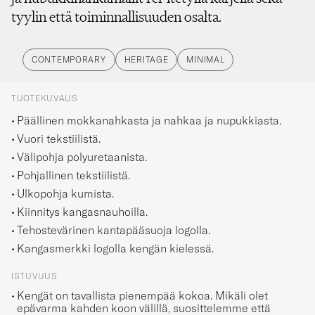
tyylin että toiminnallisuuden osalta.
CONTEMPORARY
HERITAGE
MINIMAL
TUOTEKUVAUS
Päällinen mokkanahkasta ja nahkaa ja nupukkiasta.
Vuori tekstiilistä.
Välipohja polyuretaanista.
Pohjallinen tekstiilistä.
Ulkopohja kumista.
Kiinnitys kangasnauhoilla.
Tehostevärinen kantapääsuoja logolla.
Kangasmerkki logolla kengän kielessä.
ISTUVUUS
Kengät on tavallista pienempää kokoa. Mikäli olet
epävarma kahden koon välillä, suosittelemme että