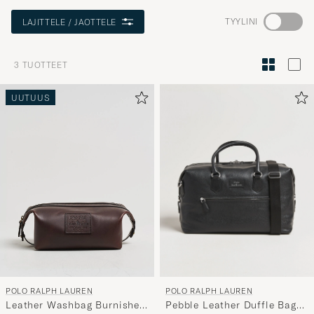
Aktivoi
TYYLINI
LAJITTELE / JAOTTELE
Minun
tyylini
3
TUOTTEET
Tyylineuv
avulla
UUTUUS
ja
saat
omaan
tyyliisi
sopivan
lajittelun
tuotteille
POLO RALPH LAUREN
POLO RALPH LAUREN
Pebble Leather Duffle Bag
Leather Washbag Burnished