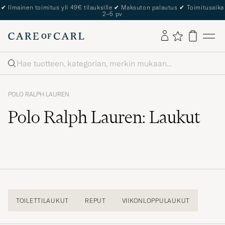
✔
Ilmainen toimitus yli 49€ tilauksille
✔
Maksuton palautus
✔
Toimitusaika
2–5 pv
Haku
POLO RALPH LAUREN
Polo Ralph Lauren: Laukut
TOILETTILAUKUT
REPUT
VIIKONLOPPULAUKUT