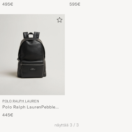
Svart
Brown
595€
495€
POLO RALPH LAUREN
Polo Ralph LaurenPebble
Leather BackpackBlack
445€
näyttää
3
/
3