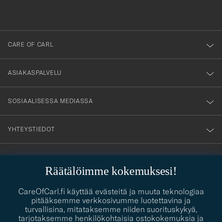
du
anmälde
dig
till
CARE OF CARL
vårt
nyhetsbrev!
ASIAKASPALVELU
SOSIAALISESSA MEDIASSA
YHTEYSTIEDOT
Räätälöimme kokemuksesi!
PUKEUTUMISNEUVONTA
Kaipaatko apua oman tyylisi löytämiseen? Me autamme sinua
CareOfCarl.fi käyttää evästeitä ja muuta teknologiaa
contact@careofcarl.com
mielellämme!
pitääksemme verkkosivumme luotettavina ja
turvallisina, mitataksemme niiden suorituskykyä,
PUKEUTUMISNEUVONTA
tarjotaksemme henkilökohtaisia ostokokemuksia ja