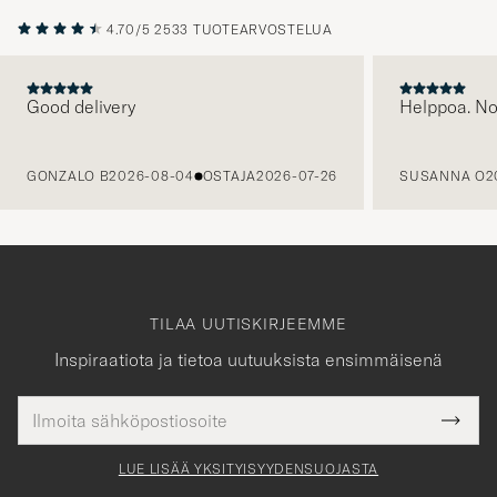
4.70/5
2533 TUOTEARVOSTELUA
Good delivery
Helppoa. N
EDELLINEN
GONZALO B
2026-08-04
OSTAJA
2026-07-26
SUSANNA O
2
TILAA UUTISKIRJEEMME
Inspiraatiota ja tietoa uutuuksista ensimmäisenä
Sähköpostiosoite
Tack
kollinen
Submi
för
tieto
Newsl
Form
LUE LISÄÄ YKSITYISYYDENSUOJASTA
att