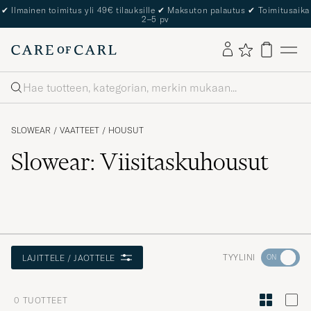
✔
Ilmainen toimitus yli 49€ tilauksille
✔
Maksuton palautus
✔
Toimitusaika
2–5 pv
Haku
SLOWEAR
/
VAATTEET
/
HOUSUT
Slowear: Viisitaskuhousut
Aktivoi
TYYLINI
LAJITTELE / JAOTTELE
Minun
tyylini
0
TUOTTEET