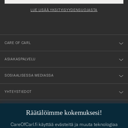
för
tieto
Newsl
Form
LUE LISÄÄ YKSITYISYYDENSUOJASTA
att
du
anmälde
dig
till
CARE OF CARL
vårt
nyhetsbrev!
ASIAKASPALVELU
SOSIAALISESSA MEDIASSA
YHTEYSTIEDOT
Räätälöimme kokemuksesi!
PUKEUTUMISNEUVONTA
CareOfCarl.fi käyttää evästeitä ja muuta teknologiaa
Kaipaatko apua oman tyylisi löytämiseen? Me autamme sinua