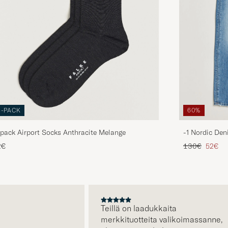
3-PACK
60%
pack Airport Socks Anthracite Melange
-1 Nordic Den
Tavallinen hin
Alenne
2€
130€
52€
A
Teillä on laadukkaita
merkkituotteita valikoimassanne,