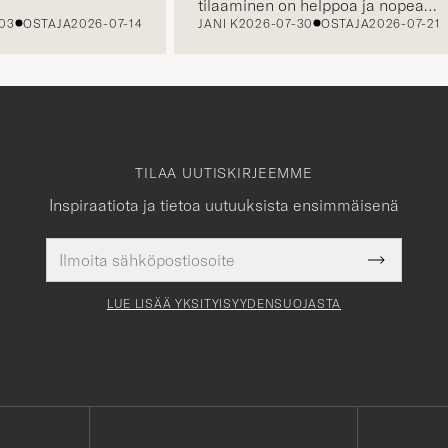
tilaaminen on helppoa ja nopeaa,
OSTAJA
2026-07-14
JANI K
2026-07-30
OSTAJA
2026-07-21
sekä asiakaspalvelustanne saa
apua tarvittaessa.
TILAA UUTISKIRJEEMME
Inspiraatiota ja tietoa uutuuksista ensimmäisenä
Sähköpostiosoite
Pakollinen
Submit
tieto
Newslette
Form
LUE LISÄÄ YKSITYISYYDENSUOJASTA