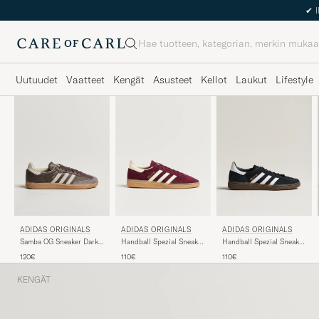
✔
I
Haku
Uutuudet
Vaatteet
Kengät
Asusteet
Kellot
Laukut
Lifestyle
ADIDAS ORIGINALS
ADIDAS ORIGINALS
ADIDAS ORIGINALS
Samba OG Sneaker Dark
Handball Spezial Sneaker
Handball Spezial Sneaker
Brown/Beige
Black/White
Maroon/White
120€
110€
110€
KENGÄT