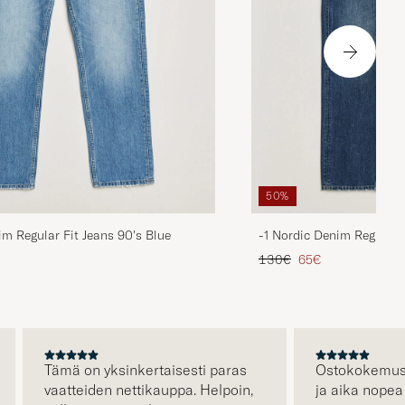
50%
im Regular Fit Jeans 90's Blue
-1 Nordic Denim Regular 
ta
ttu hinta
Tavallinen hinta
Alennettu hinta
130€
65€
Tämä on yksinkertaisesti paras
Ostokokemus oli 
vaatteiden nettikauppa. Helpoin,
ja aika nopea to