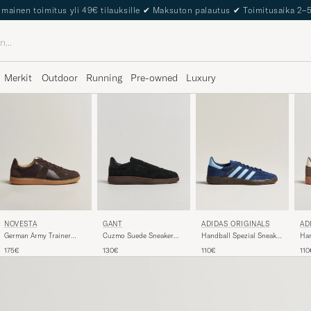
lmainen toimitus yli 49€ tilauksille
✔
Maksuton palautus
✔
Toimitusaika 2–
Merkit
Outdoor
Running
Pre-owned
Luxury
ADIDAS ORIGINALS
NOVESTA
GANT
AD
Handball Spezial Sneaker
German Army Trainer
Cuzmo Suede Sneaker
Han
Navy/Blue Sky
Dark Brown
Black
Br
110€
175€
130€
110