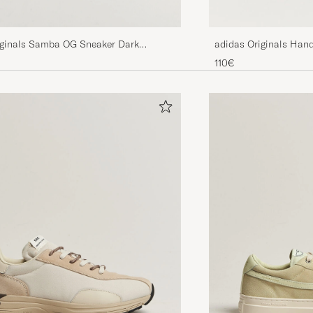
iginals Samba OG Sneaker Dark
adidas Originals Hand
ge
Maroon/White
110€