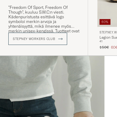
"Freedom Of Sport, Freedom Of
Though", kuuluu S.W.C:n viesti.
Kädenpuristusta esittävä logo
symboloi merkin arvoja ja
60%
yhtenäisyyttä, mikä ilmenee myös
merkin unisex-kengissä. Tuotteet ovat
STEPNEY 
suunniteltu kaikille.
Legion Sue
STEPNEY WORKERS CLUB
41
Tavallinen
Ale
150€
60