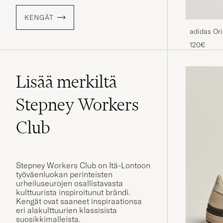
KENGÄT
adidas Or
Brown/Bei
120€
Lisää merkiltä
Stepney Workers
Club
Stepney Workers Club on Itä-Lontoon
työväenluokan perinteisten
urheiluseurojen osallistavasta
kulttuurista inspiroitunut brändi.
Kengät ovat saaneet inspiraationsa
eri alakulttuurien klassisista
suosikkimalleista.