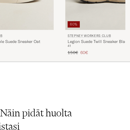
60%
UB
STEPNEY WORKERS CLUB
ole Suede Sneaker Oat
Legion Suede Twill Sneaker Black
41
Tavallinen hinta
Alennettu hinta
150€
60€
T
Näin pidät huolta
stasi