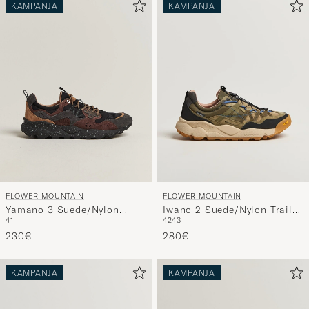
avulla
KAMPANJA
KAMPANJA
ja
saat
omaan
tyyliisi
sopivan
lajittelun
tuotteille
FLOWER MOUNTAIN
FLOWER MOUNTAIN
Yamano 3 Suede/Nylon
Iwano 2 Suede/Nylon Trail
41
42
43
Sneaker Black/Brown
Sneaker Olive
230€
280€
KAMPANJA
KAMPANJA