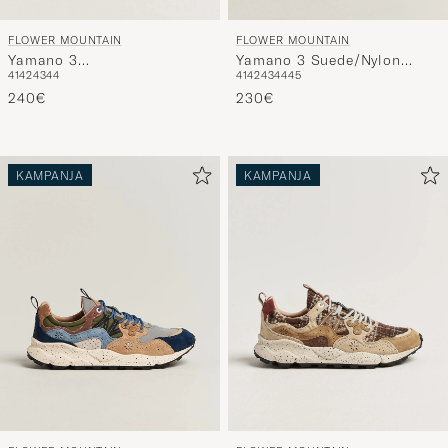
FLOWER MOUNTAIN
FLOWER MOUNTAIN
Yamano 3
Yamano 3 Suede/Nylon
41
42
43
44
41
42
43
44
45
Suede/Houndstooth
Sneaker Navy/Blue
Sneaker Multi
240€
230€
KAMPANJA
KAMPANJA