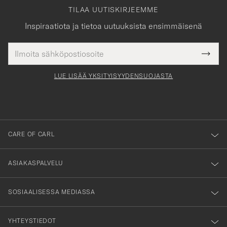
TILAA UUTISKIRJEEMME
Inspiraatiota ja tietoa uutuuksista ensimmäisenä
Sähköpostiosoite
Tack
kollinen
Submi
för
tieto
Newsl
Form
LUE LISÄÄ YKSITYISYYDENSUOJASTA
att
du
anmälde
dig
till
CARE OF CARL
vårt
nyhetsbrev!
ASIAKASPALVELU
SOSIAALISESSA MEDIASSA
YHTEYSTIEDOT