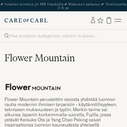
✔
Ilmainen toimitus yli 49€ tilauksille
✔
Maksuton palautus
✔
Toimitusaika
2–5 pv
Haku
Flower Mountain
Flower Mountain perustettiin visiosta yhdistää luonnon
rauha modernin ihmisen tarpeisiin - käytännöllisyyteen,
tekniseen mukavuuteen ja tyyliin. Merkin tarina sai
alkunsa Japanin korkeimmalla vuorella, Fujilla, jossa
ystävät Keisuke Ota ja Yang Chao Peking saivat
inspiraationsa luonnon kauneudesta yhteisellä