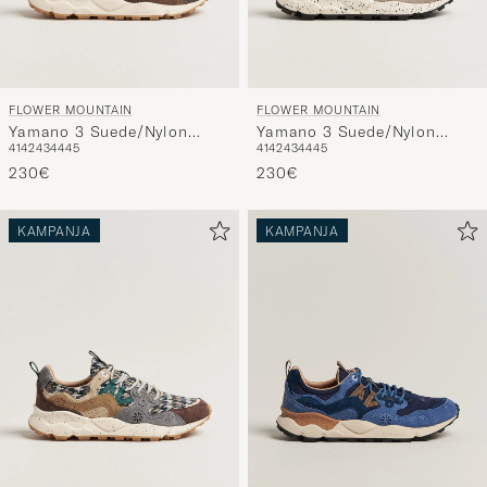
FLOWER MOUNTAIN
FLOWER MOUNTAIN
Yamano 3 Suede/Nylon
Yamano 3 Suede/Nylon
41
42
43
44
45
41
42
43
44
45
Sneaker Dark Grey/Brown
Sneaker Grey/Onion
230€
230€
KAMPANJA
KAMPANJA