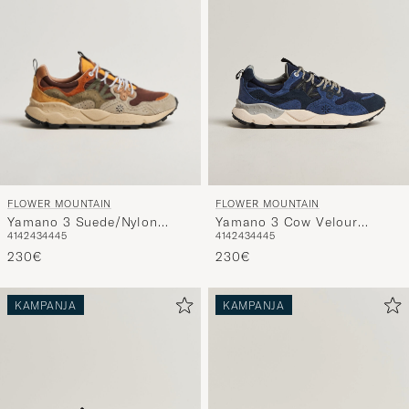
FLOWER MOUNTAIN
FLOWER MOUNTAIN
Yamano 3 Suede/Nylon
Yamano 3 Cow Velour
41
42
43
44
45
41
42
43
44
45
Sneaker Olive
Sneaker Blue
230€
230€
KAMPANJA
KAMPANJA