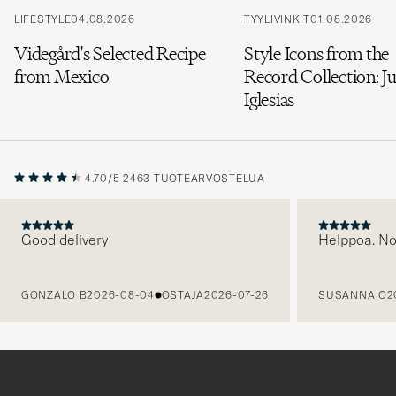
LIFESTYLE
04.08.2026
TYYLIVINKIT
01.08.2026
Videgård's Selected Recipe
Style Icons from the
from Mexico
Record Collection: Ju
Iglesias
4.70/5
2463 TUOTEARVOSTELUA
Good delivery
Helppoa. N
EDELLINEN
GONZALO B
2026-08-04
OSTAJA
2026-07-26
SUSANNA O
2