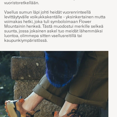
vuoristoretkellään.
Vaellus sumun läpi johti heidät vuorenrinteellä
levittäytyvälle voikukkakentälle - yksinkertainen mutta
voimakas hetki, joka tuli symboloimaan Flower
Mountainin henkeä. Tästä muodostui merkille selkeä
suunta, jossa jokainen askel tuo meidät lähemmäksi
luontoa, olimmepa sitten vaellusreitillä tai
kaupunkiympäristössä.