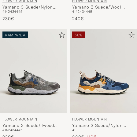
FLOWER MOUNTAIN
FLOWER MOUNTAIN
Yamano 3 Suede/Nylon
Yamano 3 Suede/Wool
41
42
43
44
45
41
42
43
44
45
Sneaker Navy/Light Brown
Check Sneaker Brown
230€
240€
KAMPANJA
50%
FLOWER MOUNTAIN
FLOWER MOUNTAIN
Yamano 3 Suede/Tweed
Yamano 3 Suede/Nylon
41
42
43
44
45
41
Wool Sneaker Grey
Sneaker Dark Blue
Tavallinen hinta
Alennettu hinta