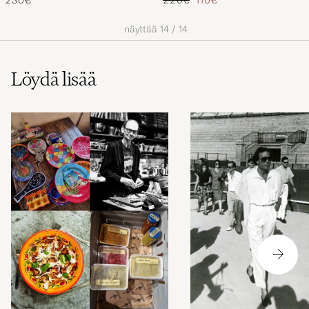
230€
220€
110€
näyttää
14
/
14
Löydä lisää