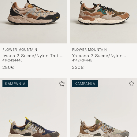
FLOWER MOUNTAIN
FLOWER MOUNTAIN
Iwano 2 Suede/Nylon Trail
Yamano 3 Suede/Nylon
41
42
43
44
45
41
42
43
44
45
Sneaker Beige
Sneaker Cream/Brown
280€
230€
KAMPANJA
KAMPANJA