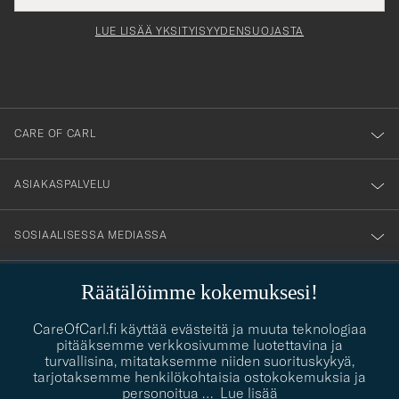
för
tieto
Newsl
Form
LUE LISÄÄ YKSITYISYYDENSUOJASTA
att
du
anmälde
dig
till
CARE OF CARL
vårt
nyhetsbrev!
ASIAKASPALVELU
SOSIAALISESSA MEDIASSA
YHTEYSTIEDOT
Räätälöimme kokemuksesi!
CareOfCarl.fi käyttää evästeitä ja muuta teknologiaa
pitääksemme verkkosivumme luotettavina ja
PUKEUTUMISNEUVONTA
turvallisina, mitataksemme niiden suorituskykyä,
tarjotaksemme henkilökohtaisia ostokokemuksia ja
personoitua
…
Lue lisää
Kaipaatko apua oman tyylisi löytämiseen? Me autamme sinua