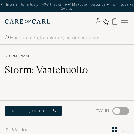
✔
Ilmainen toimitus yli 49€ tilauksille
✔
Maksuton palautus
✔
Toimitusaika
2–5 pv
Haku
STORM
/
VAATTEET
Storm: Vaatehuolto
Aktivoi
TYYLINI
LAJITTELE / JAOTTELE
Minun
tyylini
0
TUOTTEET